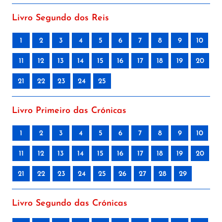
Livro Segundo dos Reis
1
2
3
4
5
6
7
8
9
10
11
12
13
14
15
16
17
18
19
20
21
22
23
24
25
Livro Primeiro das Crónicas
1
2
3
4
5
6
7
8
9
10
11
12
13
14
15
16
17
18
19
20
21
22
23
24
25
26
27
28
29
Livro Segundo das Crónicas