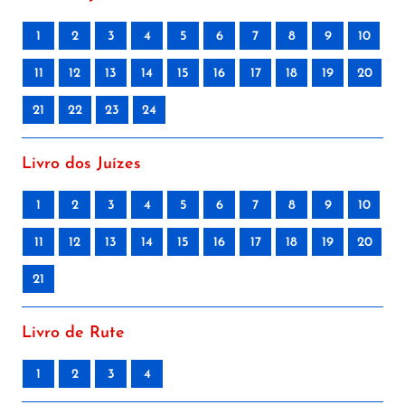
1
2
3
4
5
6
7
8
9
10
11
12
13
14
15
16
17
18
19
20
21
22
23
24
Livro dos Juízes
1
2
3
4
5
6
7
8
9
10
11
12
13
14
15
16
17
18
19
20
21
Livro de Rute
1
2
3
4