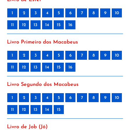
1
2
3
4
5
6
7
8
9
10
11
12
13
14
15
16
Livro Primeiro dos Macabeus
1
2
3
4
5
6
7
8
9
10
11
12
13
14
15
16
Livro Segundo dos Macabeus
1
2
3
4
5
6
7
8
9
10
11
12
13
14
15
Livro de Job (Jó)