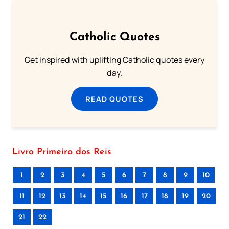
Catholic Quotes
Get inspired with uplifting Catholic quotes every
day.
READ QUOTES
Livro Primeiro dos Reis
1
2
3
4
5
6
7
8
9
10
11
12
13
14
15
16
17
18
19
20
21
22