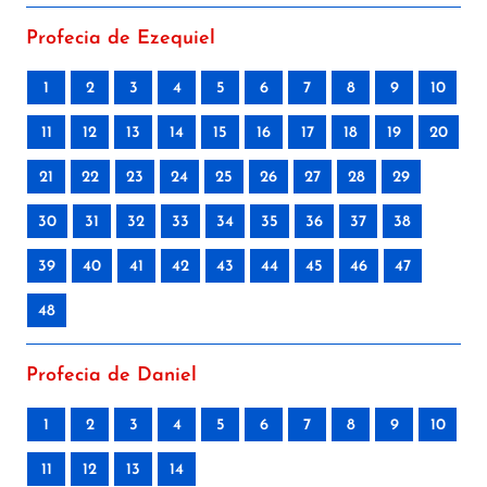
Profecia de Ezequiel
1
2
3
4
5
6
7
8
9
10
11
12
13
14
15
16
17
18
19
20
21
22
23
24
25
26
27
28
29
30
31
32
33
34
35
36
37
38
39
40
41
42
43
44
45
46
47
48
Profecia de Daniel
1
2
3
4
5
6
7
8
9
10
11
12
13
14