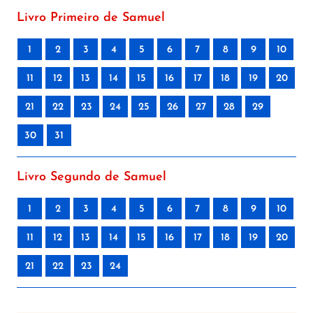
Livro Primeiro de Samuel
1
2
3
4
5
6
7
8
9
10
11
12
13
14
15
16
17
18
19
20
21
22
23
24
25
26
27
28
29
30
31
Livro Segundo de Samuel
1
2
3
4
5
6
7
8
9
10
11
12
13
14
15
16
17
18
19
20
21
22
23
24