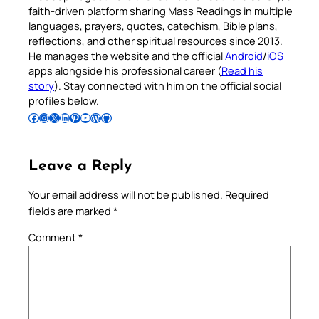
faith-driven platform sharing Mass Readings in multiple
languages, prayers, quotes, catechism, Bible plans,
reflections, and other spiritual resources since 2013.
He manages the website and the official
Android
/
iOS
apps alongside his professional career (
Read his
story
). Stay connected with him on the official social
profiles below.
Follow Pradeep on Facebook
Follow Pradeep on Instagram
Follow Pradeep on X
Follow Pradeep on LinkedIn
Follow Pradeep on Pinterest
Subscribe to Pradeep’s Youtube Channel
Follow Pradeep on WordPress
Follow Pradeep on GitHub
Leave a Reply
Your email address will not be published.
Required
fields are marked
*
Comment
*