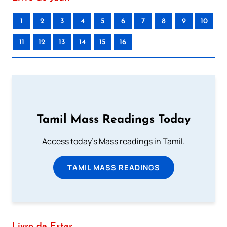
1
2
3
4
5
6
7
8
9
10
11
12
13
14
15
16
Tamil Mass Readings Today
Access today's Mass readings in Tamil.
TAMIL MASS READINGS
Livro de Ester