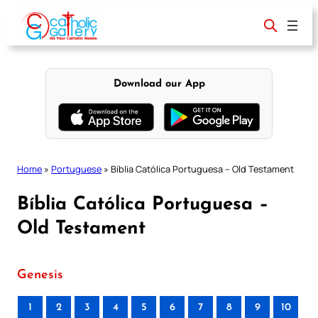
Skip
to
content
Download our App
Home
»
Portuguese
»
Bíblia Católica Portuguesa – Old Testament
Bíblia Católica Portuguesa –
Old Testament
Genesis
1
2
3
4
5
6
7
8
9
10