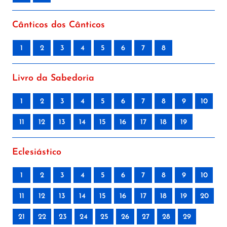
Cânticos dos Cânticos
1
2
3
4
5
6
7
8
Livro da Sabedoria
1
2
3
4
5
6
7
8
9
10
11
12
13
14
15
16
17
18
19
Eclesiástico
1
2
3
4
5
6
7
8
9
10
11
12
13
14
15
16
17
18
19
20
21
22
23
24
25
26
27
28
29