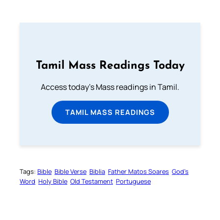
Tamil Mass Readings Today
Access today's Mass readings in Tamil.
TAMIL MASS READINGS
Tags:
Bible
Bible Verse
Biblia
Father Matos Soares
God’s
Word
Holy Bible
Old Testament
Portuguese