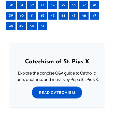
30
31
32
33
34
35
36
37
38
39
40
41
42
43
44
45
46
47
48
49
50
51
Catechism of St. Pius X
Explore the concise Q&A guide to Catholic
faith, doctrine, and morals by Pope St. Pius X.
READ CATECHISM