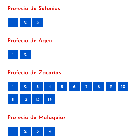
Profecia de Sofonias
1
2
3
Profecia de Ageu
1
2
Profecia de Zacarias
1
2
3
4
5
6
7
8
9
10
11
12
13
14
Profecia de Malaquias
1
2
3
4