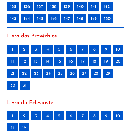
135
136
137
138
139
140
141
142
143
144
145
146
147
148
149
150
Livro dos Provérbios
1
2
3
4
5
6
7
8
9
10
11
12
13
14
15
16
17
18
19
20
21
22
23
24
25
26
27
28
29
30
31
Livro do Eclesiaste
1
2
3
4
5
6
7
8
9
10
11
12