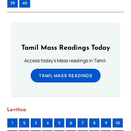
39
40
Tamil Mass Readings Today
Access today's Mass readings in Tamil.
TAMIL MASS READINGS
Levítico
1
2
3
4
5
6
7
8
9
10