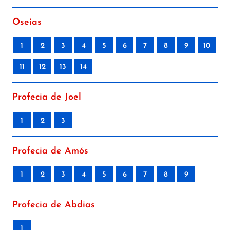
Oseias
1
2
3
4
5
6
7
8
9
10
11
12
13
14
Profecia de Joel
1
2
3
Profecia de Amós
1
2
3
4
5
6
7
8
9
Profecia de Abdias
1