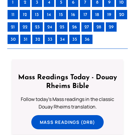
1
2
3
4
5
6
7
8
9
10
11
12
13
14
15
16
17
18
19
20
21
22
23
24
25
26
27
28
29
30
31
32
33
34
35
36
Mass Readings Today - Douay
Rheims Bible
Follow today's Mass readings in the classic
Douay Rheims translation.
MASS READINGS (DRB)