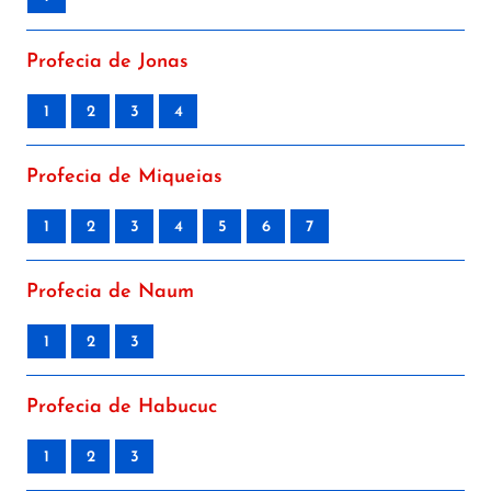
Profecia de Jonas
1
2
3
4
Profecia de Miqueias
1
2
3
4
5
6
7
Profecia de Naum
1
2
3
Profecia de Habucuc
1
2
3