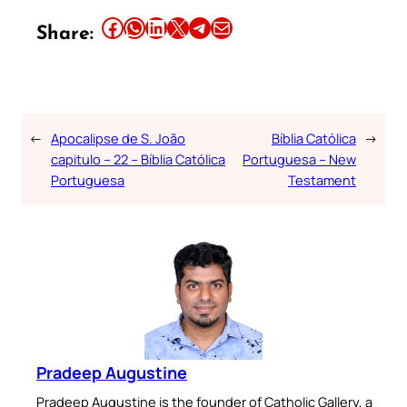
Share this article on Facebook
Share this article on WhatsApp
Share this article on LinkedIn
Share this article on X
Share this article on Telegram
Email this Article
Share:
←
Apocalipse de S. João
Bíblia Católica
→
capitulo – 22 – Bíblia Católica
Portuguesa – New
Portuguesa
Testament
Pradeep Augustine
Pradeep Augustine is the founder of Catholic Gallery, a