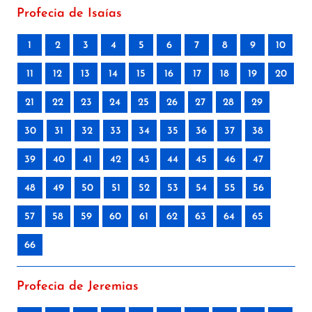
Profecia de Isaías
1
2
3
4
5
6
7
8
9
10
11
12
13
14
15
16
17
18
19
20
21
22
23
24
25
26
27
28
29
30
31
32
33
34
35
36
37
38
39
40
41
42
43
44
45
46
47
48
49
50
51
52
53
54
55
56
57
58
59
60
61
62
63
64
65
66
Profecia de Jeremias