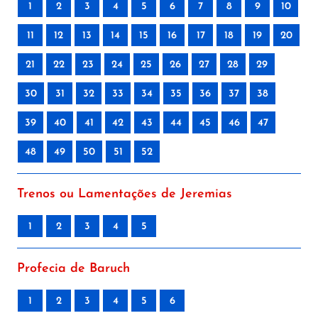
1
2
3
4
5
6
7
8
9
10
11
12
13
14
15
16
17
18
19
20
21
22
23
24
25
26
27
28
29
30
31
32
33
34
35
36
37
38
39
40
41
42
43
44
45
46
47
48
49
50
51
52
Trenos ou Lamentações de Jeremias
1
2
3
4
5
Profecia de Baruch
1
2
3
4
5
6