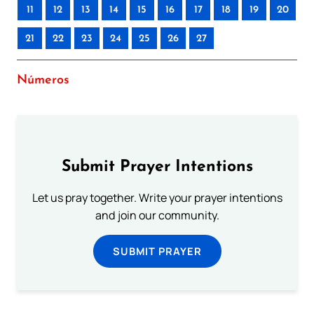
11
12
13
14
15
16
17
18
19
20
21
22
23
24
25
26
27
Números
Submit Prayer Intentions
Let us pray together. Write your prayer intentions
and join our community.
SUBMIT PRAYER