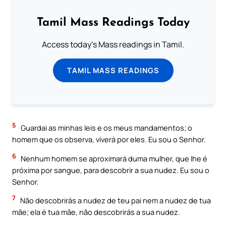
Tamil Mass Readings Today
Access today's Mass readings in Tamil.
TAMIL MASS READINGS
5
Guardai as minhas leis e os meus mandamentos; o
homem que os observa, viverá por eles. Eu sou o Senhor.
6
Nenhum homem se aproximará duma mulher, que lhe é
próxima por sangue, para descobrir a sua nudez. Eu sou o
Senhor.
7
Não descobrirás a nudez de teu pai nem a nudez de tua
mãe; ela é tua mãe, não descobrirás a sua nudez.