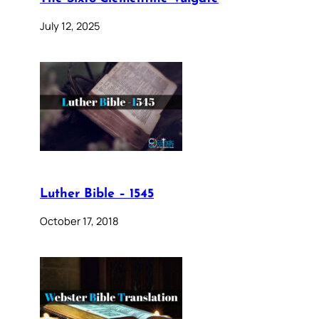
July 12, 2025
Luther Bible – 1545
October 17, 2018