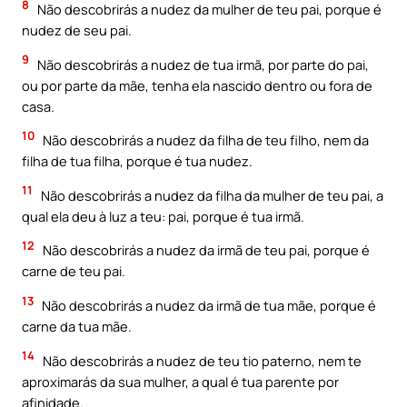
8
Não descobrirás a nudez da mulher de teu pai, porque é
nudez de seu pai.
9
Não descobrirás a nudez de tua irmã, por parte do pai,
ou por parte da mãe, tenha ela nascido dentro ou fora de
casa.
10
Não descobrirás a nudez da filha de teu filho, nem da
filha de tua filha, porque é tua nudez.
11
Não descobrirás a nudez da filha da mulher de teu pai, a
qual ela deu à luz a teu: pai, porque é tua irmã.
12
Não descobrirás a nudez da irmã de teu pai, porque é
carne de teu pai.
13
Não descobrirás a nudez da irmã de tua mãe, porque é
carne da tua mãe.
14
Não descobrirás a nudez de teu tio paterno, nem te
aproximarás da sua mulher, a qual é tua parente por
afinidade.