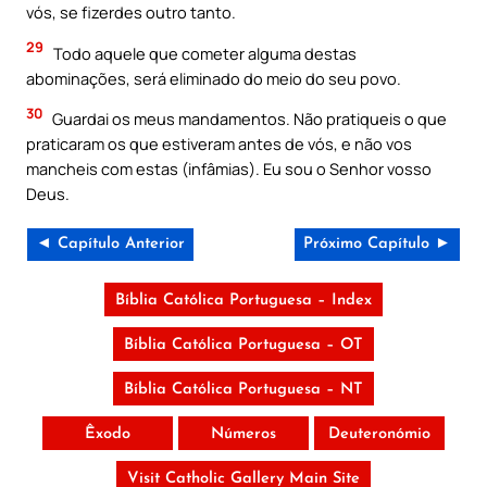
vós, se fizerdes outro tanto.
29
Todo aquele que cometer alguma destas
abominações, será eliminado do meio do seu povo.
30
Guardai os meus mandamentos. Não pratiqueis o que
praticaram os que estiveram antes de vós, e não vos
mancheis com estas (infâmias). Eu sou o Senhor vosso
Deus.
◄ Capítulo Anterior
Próximo Capítulo ►
Bíblia Católica Portuguesa – Index
Bíblia Católica Portuguesa – OT
Bíblia Católica Portuguesa – NT
Êxodo
Números
Deuteronómio
Visit Catholic Gallery Main Site