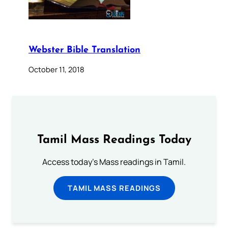
Webster Bible Translation
October 11, 2018
Tamil Mass Readings Today
Access today's Mass readings in Tamil.
TAMIL MASS READINGS