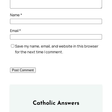
Name
*
Email
*
Save my name, email, and website in this browser
for the next time I comment.
Catholic Answers