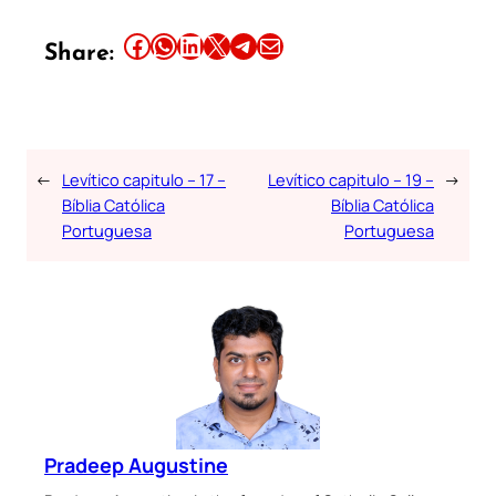
Share this article on Facebook
Share this article on WhatsApp
Share this article on LinkedIn
Share this article on X
Share this article on Telegram
Email this Article
Share:
←
Levítico capitulo – 17 –
Levítico capitulo – 19 –
→
Bíblia Católica
Bíblia Católica
Portuguesa
Portuguesa
Pradeep Augustine