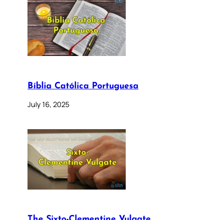
Bíblia Católica Portuguesa
July 16, 2025
The Sixto-Clementine Vulgate