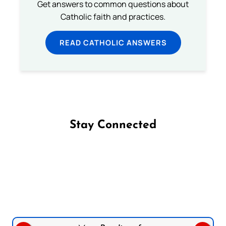
Get answers to common questions about
Catholic faith and practices.
READ CATHOLIC ANSWERS
Stay Connected
Follow us on Facebook
Follow us on Instagram
Follow us on X
Subscribe to our YouTube Channel
Follow us on WhatsApp