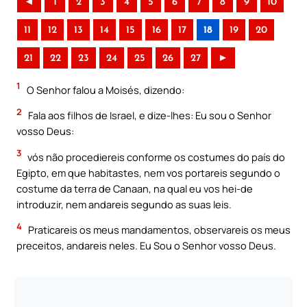
◄
1
2
3
4
5
6
7
8
9
10
11
12
13
14
15
16
17
18
19
20
21
22
23
24
25
26
27
►
1
O Senhor falou a Moisés, dizendo:
2
Fala aos filhos de Israel, e dize-lhes: Eu sou o Senhor
vosso Deus:
3
vós não procediereis conforme os costumes do país do
Egipto, em que habitastes, nem vos portareis segundo o
costume da terra de Canaan, na qual eu vos hei-de
introduzir, nem andareis segundo as suas leis.
4
Praticareis os meus mandamentos, observareis os meus
preceitos, andareis neles. Eu Sou o Senhor vosso Deus.