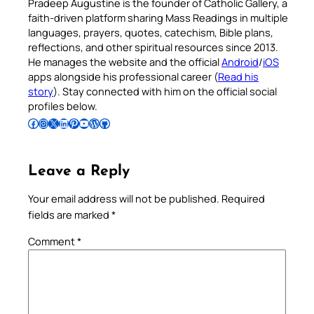
Pradeep Augustine is the founder of Catholic Gallery, a
faith-driven platform sharing Mass Readings in multiple
languages, prayers, quotes, catechism, Bible plans,
reflections, and other spiritual resources since 2013.
He manages the website and the official
Android
/
iOS
apps alongside his professional career (
Read his
story
). Stay connected with him on the official social
profiles below.
Follow Pradeep on Facebook
Follow Pradeep on Instagram
Follow Pradeep on X
Follow Pradeep on LinkedIn
Follow Pradeep on Pinterest
Subscribe to Pradeep’s Youtube Channel
Follow Pradeep on WordPress
Follow Pradeep on GitHub
Leave a Reply
Your email address will not be published.
Required
fields are marked
*
Comment
*