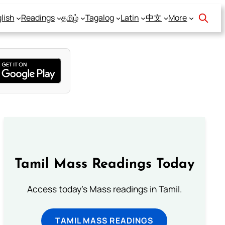
lish
Readings
தமிழ்
Tagalog
Latin
中文
More
Tamil Mass Readings Today
Access today's Mass readings in Tamil.
TAMIL MASS READINGS