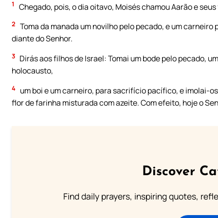
1
Chegado, pois, o dia oitavo, Moisés chamou Aarão e seus fi
2
Toma da manada um novilho pelo pecado, e um carneiro pa
diante do Senhor.
3
Dirás aos filhos de Israel: Tomai um bode pelo pecado, um
holocausto,
4
um boi e um carneiro, para sacrifício pacífico, e imolai-
flor de farinha misturada com azeite. Com efeito, hoje o Se
Discover Ca
Find daily prayers, inspiring quotes, ref