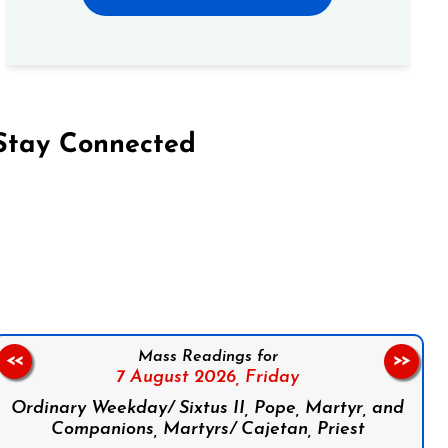
Stay Connected
on Facebook
Follow us on Instagram
Follow us on X
Subscribe to our YouTube Channel
Follow us on WhatsApp
Mass Readings for
<<
>>
7 August 2026,
Friday
Ordinary Weekday/ Sixtus II, Pope, Martyr, and
Companions, Martyrs/ Cajetan, Priest