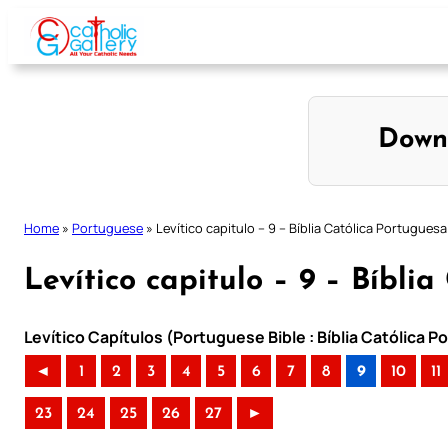
Skip
to
content
Down
Home
»
Portuguese
»
Levítico capitulo – 9 – Bíblia Católica Portuguesa
Levítico capitulo – 9 – Bíbli
Levítico Capítulos (Portuguese Bible : Bíblia Católica 
◄
1
2
3
4
5
6
7
8
9
10
11
23
24
25
26
27
►