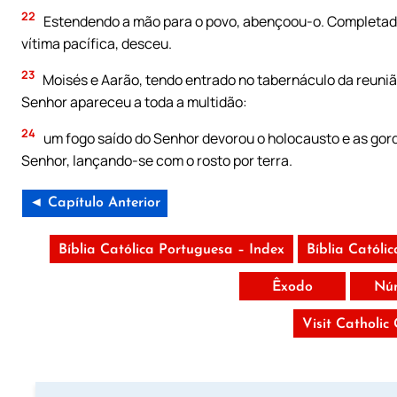
22
Estendendo a mão para o povo, abençoou-o. Completado a
vítima pacífica, desceu.
23
Moisés e Aarão, tendo entrado no tabernáculo da reunião
Senhor apareceu a toda a multidão:
24
um fogo saído do Senhor devorou o holocausto e as gordu
Senhor, lançando-se com o rosto por terra.
◄ Capítulo Anterior
Bíblia Católica Portuguesa – Index
Bíblia Católi
Êxodo
Nú
Visit Catholic