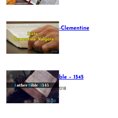
The Sixto-Clementine
Vulgate
July 12, 2025
Luther Bible – 1545
October 17, 2018