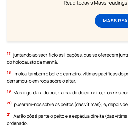
Read today's Mass readings 
MASS REA
17
juntando ao sacrifício as libações, que se oferecem jun
do holocausto da manhã.
18
Imolou também o boi e o carneiro, vítimas pacíficas do p
derramou-o em roda sobre o altar.
19
Mas a gordura do boi, e a cauda do carneiro, e os rins co
20
puseram-nos sobre os peitos (das vítimas); e, depois de
21
Aarão pôs á parte o peito e a espádua direita (das vítim
ordenado.