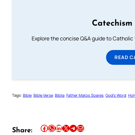
Catechism 
Explore the concise Q&A guide to Catholic f
READ C
Tags:
Bible
Bible Verse
Biblia
Father Matos Soares
God’s Word
Hol
Share this article on Facebook
Share this article on WhatsApp
Share this article on LinkedIn
Share this article on X
Share this article on Telegram
Email this Article
Share: