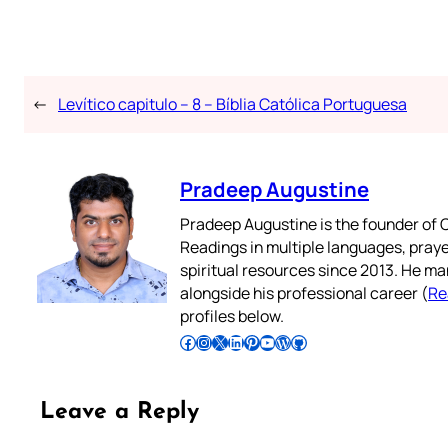
←
Levítico capitulo – 8 – Bíblia Católica Portuguesa
Pradeep Augustine
Pradeep Augustine is the founder of C
Readings in multiple languages, praye
spiritual resources since 2013. He ma
alongside his professional career (
Re
profiles below.
Follow Pradeep on Facebook
Follow Pradeep on Instagram
Follow Pradeep on X
Follow Pradeep on LinkedIn
Follow Pradeep on Pinterest
Subscribe to Pradeep’s Youtube Channel
Follow Pradeep on WordPress
Follow Pradeep on GitHub
Leave a Reply