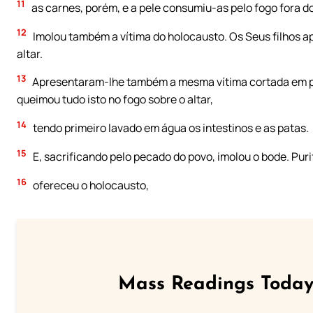
11
as carnes, porém, e a pele consumiu-as pelo fogo fora
12
Imolou também a vítima do holocausto. Os Seus filhos a
altar.
13
Apresentaram-lhe também a mesma vítima cortada em p
queimou tudo isto no fogo sobre o altar,
14
tendo primeiro lavado em água os intestinos e as patas.
15
E, sacrificando pelo pecado do povo, imolou o bode. Purif
16
ofereceu o holocausto,
Mass Readings Today