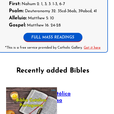
First:
Nahum 2: 1, 3; 3: 1-3, 6-7
Psalm:
Deuteronomy 32: 35cd-36ab, 39abcd, 41
Alleluia:
Matthew 5: 10
Gospel:
Matthew 16: 24-28
FULL MASS READINGS
*This is a free service provided by Catholic Gallery.
Get it here
Recently added Bibles
Bíblia Católica
Portuguesa
July 16, 2025