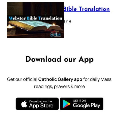
Webster Bible Translation
October 11, 2018
Download our App
Get our official
Catholic Gallery app
for daily Mass
readings, prayers & more