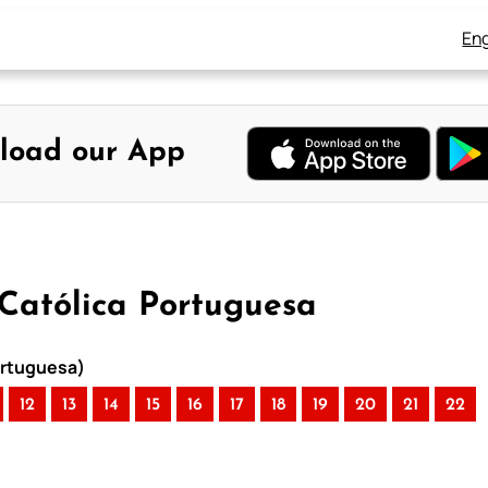
Eng
load our App
a Católica Portuguesa
Portuguesa)
12
13
14
15
16
17
18
19
20
21
22