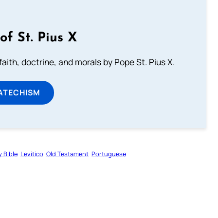
of St. Pius X
aith, doctrine, and morals by Pope St. Pius X.
ATECHISM
y Bible
Levitico
Old Testament
Portuguese