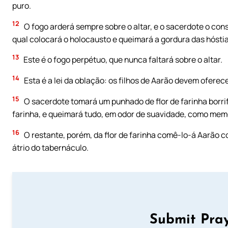
puro.
12
O fogo arderá sempre sobre o altar, e o sacerdote o con
qual colocará o holocausto e queimará a gordura das hóstia
13
Este é o fogo perpétuo, que nunca faltará sobre o altar.
14
Esta é a lei da oblação: os filhos de Aarão devem oferece
15
O sacerdote tomará um punhado de flor de farinha borrif
farinha, e queimará tudo, em odor de suavidade, como mem
16
O restante, porém, da flor de farinha comê-lo-á Aarão c
átrio do tabernáculo.
Submit Pray