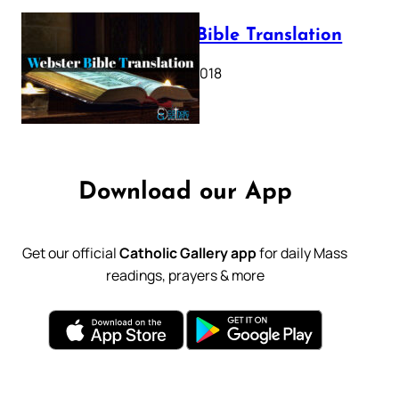
Webster Bible Translation
October 11, 2018
Download our App
Get our official
Catholic Gallery app
for daily Mass
readings, prayers & more