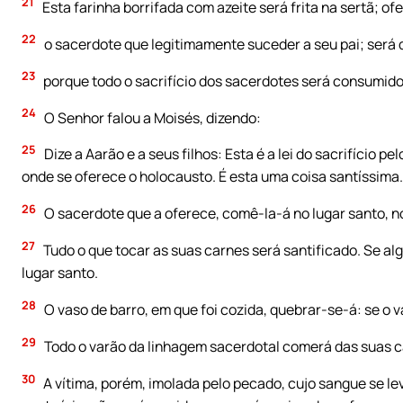
21
Esta farinha borrifada com azeite será frita na sertã; o
22
o sacerdote que legitimamente suceder a seu pai; será 
23
porque todo o sacrifício dos sacerdotes será consumido
24
O Senhor falou a Moisés, dizendo:
25
Dize a Aarão e a seus filhos: Esta é a lei do sacrifício p
onde se oferece o holocausto. É esta uma coisa santíssima.
26
O sacerdote que a oferece, comê-la-á no lugar santo, no
27
Tudo o que tocar as suas carnes será santificado. Se al
lugar santo.
28
O vaso de barro, em que foi cozida, quebrar-se-á: se o 
29
Todo o varão da linhagem sacerdotal comerá das suas c
30
A vítima, porém, imolada pelo pecado, cujo sangue se le