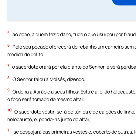
5
ao dono, a quem fez o dano, tudo o que usurpou por fraud
6
Pelo seu pecado oferecerá do rebanho um carneiro sem de
medida do delito;
7
o sacerdote orará por ela diante do Senhor, e será perdo
8
O Senhor falou a Moisés, dizendo:
9
Ordena a Aarão e a seus filhos: Esta é a lei do holocaust
o fogo será tomado do mesmo altar.
10
O sacerdote vestir-se-á de túnica e de calções de linho,
holocausto, e, pondo-as junto do altar,
11
se despojará das primeiras vestes e, coberto de outras,