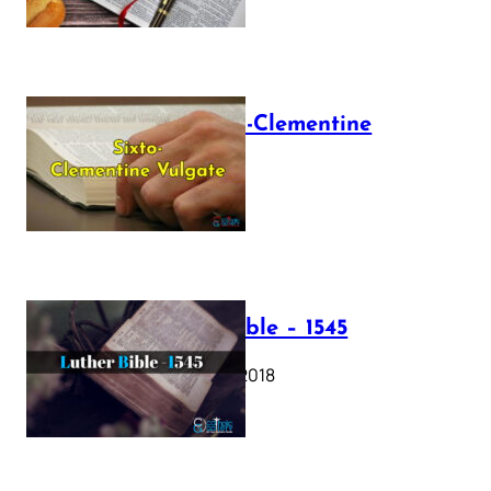
The Sixto-Clementine
Vulgate
July 12, 2025
Luther Bible – 1545
October 17, 2018