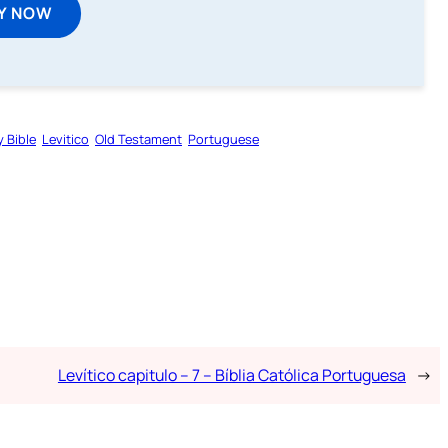
Y NOW
y Bible
Levitico
Old Testament
Portuguese
Levítico capitulo – 7 – Bíblia Católica Portuguesa
→