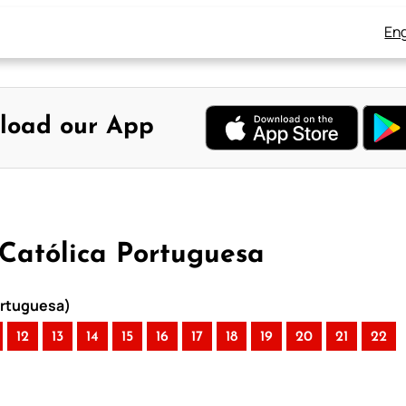
Eng
load our App
a Católica Portuguesa
Portuguesa)
12
13
14
15
16
17
18
19
20
21
22