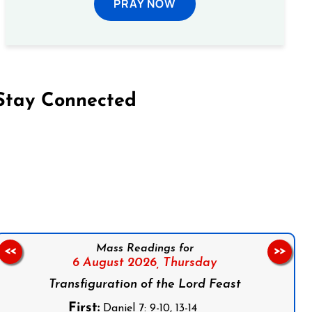
PRAY NOW
Stay Connected
on Facebook
Follow us on Instagram
Follow us on X
Subscribe to our YouTube Channel
Follow us on WhatsApp
Mass Readings for
<<
>>
6 August 2026,
Thursday
Transfiguration of the Lord Feast
First:
Daniel 7: 9-10, 13-14