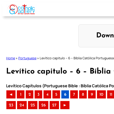
Skip
to
content
Down
Home
»
Portuguese
»
Levítico capitulo – 6 – Bíblia Católica Portuguesa
Levítico capitulo – 6 – Bíbli
Levítico Capítulos (Portuguese Bible : Bíblia Católica 
◄
1
2
3
4
5
6
7
8
9
10
11
23
24
25
26
27
►