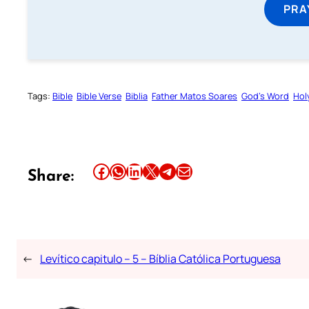
PRA
Tags:
Bible
Bible Verse
Biblia
Father Matos Soares
God’s Word
Hol
Share this article on Facebook
Share this article on WhatsApp
Share this article on LinkedIn
Share this article on X
Share this article on Telegram
Email this Article
Share:
←
Levítico capitulo – 5 – Bíblia Católica Portuguesa