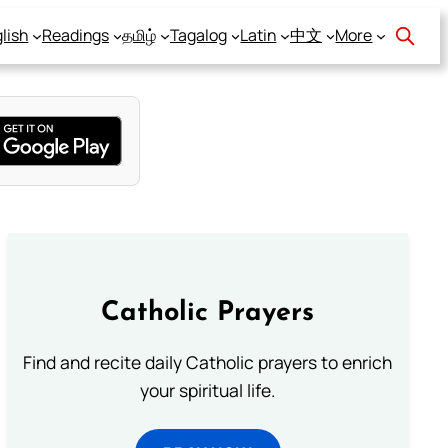
lish
Readings
தமிழ்
Tagalog
Latin
中文
More
Catholic Prayers
Find and recite daily Catholic prayers to enrich
your spiritual life.