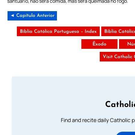
santuário, não será comida, mas será queimada no fogo.
◄ Capítulo Anterior
Bíblia Católica Portuguesa – Index
Bíblia Católi
Êxodo
Nú
Visit Catholic
Catholi
Find and recite daily Catholic pr