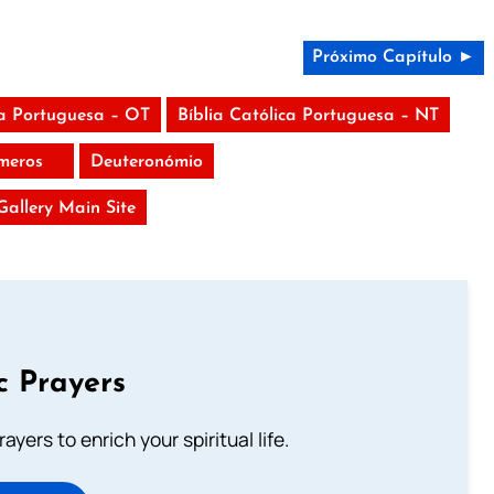
Próximo Capítulo ►
ca Portuguesa – OT
Bíblia Católica Portuguesa – NT
meros
Deuteronómio
 Gallery Main Site
c Prayers
ayers to enrich your spiritual life.