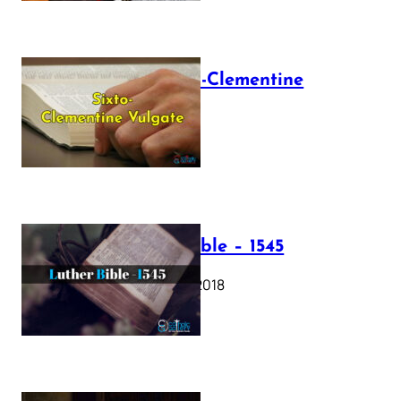
The Sixto-Clementine
Vulgate
July 12, 2025
Luther Bible – 1545
October 17, 2018