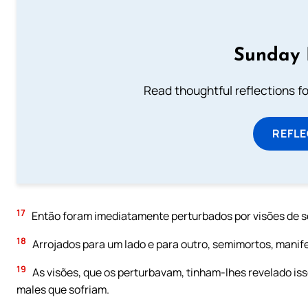
Sunday 
Read thoughtful reflections f
REFL
17
Então foram imediatamente perturbados por visões de so
18
Arrojados para um lado e para outro, semimortos, manife
19
As visões, que os perturbavam, tinham-lhes revelado i
males que sofriam.