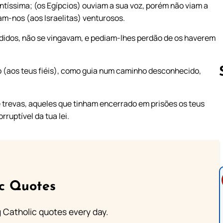
ntíssima; (os Egípcios) ouviam a sua voz, porém não viam a
m-nos (aos Israelitas) venturosos.
didos, não se vingavam, e pediam-lhes perdão de os haverem
o (aos teus fiéis), como guia num caminho desconhecido,
 trevas, aqueles que tinham encerrado em prisões os teus
Follow us 
rruptível da tua lei.
ic Quotes
ng Catholic quotes every day.