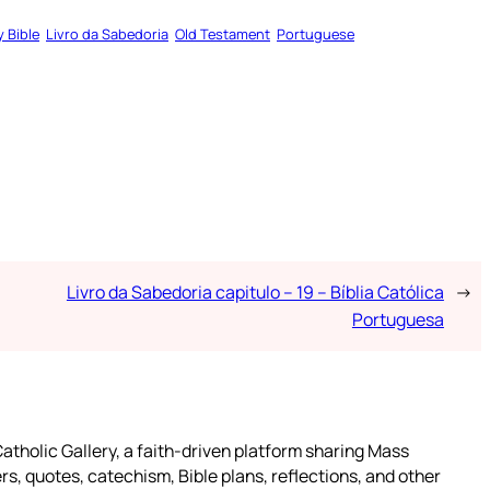
y Bible
Livro da Sabedoria
Old Testament
Portuguese
Livro da Sabedoria capitulo – 19 – Bíblia Católica
→
Portuguesa
atholic Gallery, a faith-driven platform sharing Mass
rs, quotes, catechism, Bible plans, reflections, and other