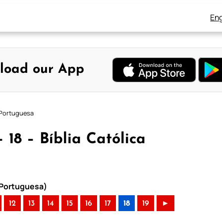
Eng
load our App
a Portuguesa
 18 – Bíblia Católica
a Portuguesa)
12
13
14
15
16
17
18
19
►