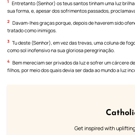
1
Entretanto (Senhor) os teus santos tinham uma luz brilha
sua forma, e, apesar dos sofrimentos passados, proclamava
2
Davam-lhes graças porque, depois de haverem sido ofen
tratado como inimigos.
3
Tu deste (Senhor), em vez das trevas, uma coluna de fog
como sol inofensivo na sua gloriosa peregrinação.
4
Bem mereciam ser privados da luz e sofrer um cárcere de
filhos, por meio dos quais devia ser dada ao mundo a luz inco
Cathol
Get inspired with uplifti