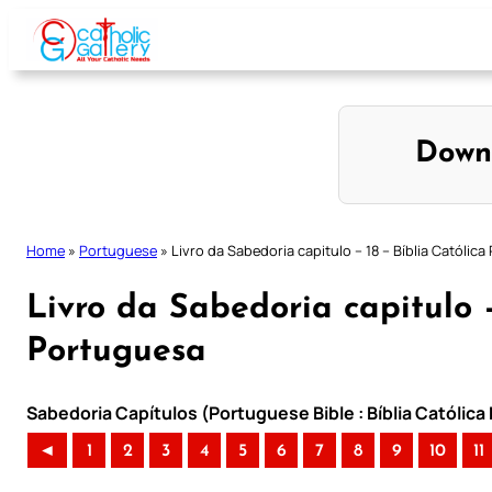
Skip
to
content
Down
Home
»
Portuguese
»
Livro da Sabedoria capitulo – 18 – Bíblia Católic
Livro da Sabedoria capitulo –
Portuguesa
Sabedoria Capítulos (Portuguese Bible : Bíblia Católic
◄
1
2
3
4
5
6
7
8
9
10
11