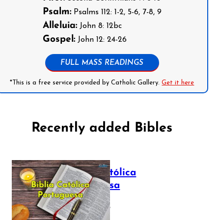
Psalm:
Psalms 112: 1-2, 5-6, 7-8, 9
Alleluia:
John 8: 12bc
Gospel:
John 12: 24-26
FULL MASS READINGS
*This is a free service provided by Catholic Gallery.
Get it here
Recently added Bibles
Bíblia Católica
Portuguesa
July 16, 2025