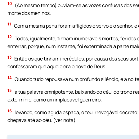
10
(Ao mesmo tempo) ouviam-se as vozes confusas dos seus
morte dos meninos.
11
Com a mesma pena foram afligidos o servo e o senhor, e
12
Todos, igualmente, tinham inumeráveis mortos, feridos
enterrar, porque, num instante, foi exterminada a parte ma
13
Então os que tinham incrédulos, por causa dos seus sort
confessaram que aquele era o povo de Deus.
14
Quando tudo repousava num profundo silêncio, e a noite
15
a tua palavra omnipotente, baixando do céu, do trono re
extermínio, como um implacável guerreiro,
16
levando, como aguda espada, o teu irrevogável decreto; 
chegava até ao céu. (ver nota)