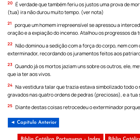
20
É verdade que também feriu os justos uma prova de mor
(tua) ira não durou muito tempo. (ver nota)
21
porque um homem irrepreensível se apressou a intercede
oração e a expiação do incenso. Atalhou os progressos da tu
22
Não dominou a sedição com a força do corpo, nem com o
exterminador, recordando os juramentos feitos aos patriarc
23
Quando já os mortos jaziam uns sobre os outros, ele, m
que ia ter aos vivos.
24
Na vestidura talar que trazia estava simbolizado todo
gravados nas quatro ordens de pedras (preciosas), e a tua
25
Diante destas coisas retrocedeu o exterminador porque 
◄ Capítulo Anterior
Bíblia Católica Portuguesa – Index
Bíblia Católi