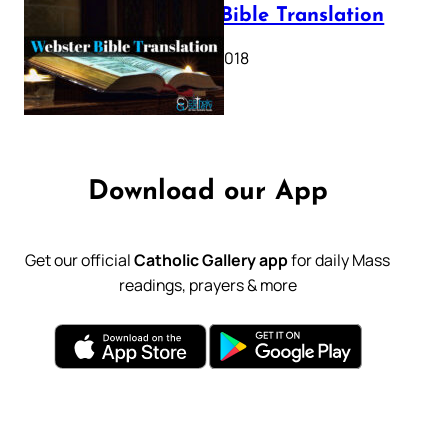
Webster Bible Translation
October 11, 2018
Download our App
Get our official
Catholic Gallery app
for daily Mass
readings, prayers & more