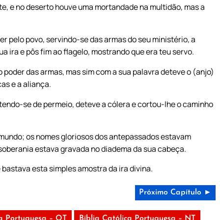
te, e no deserto houve uma mortandade na multidão, mas a
r pelo povo, servindo-se das armas do seu ministério, a
a ira e pôs fim ao flagelo, mostrando que era teu servo.
 poder das armas, mas sim com a sua palavra deteve o (anjo)
as e a aliança.
etendo-se de permeio, deteve a cólera e cortou-lhe o caminho
 o mundo; os nomes gloriosos dos antepassados estavam
 soberania estava gravada no diadema da sua cabeça.
bastava esta simples amostra da ira divina.
Próximo Capítulo ►
ca Portuguesa – OT
Bíblia Católica Portuguesa – NT