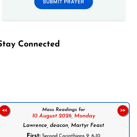
SUBMIT PRAYER
Stay Connected
on Facebook
Follow us on Instagram
Follow us on X
Subscribe to our YouTube Channel
Follow us on WhatsApp
Mass Readings for
<<
>>
10 August 2026,
Monday
Lawrence, deacon, Martyr Feast
First:
Second Corinthians 9: 6-10