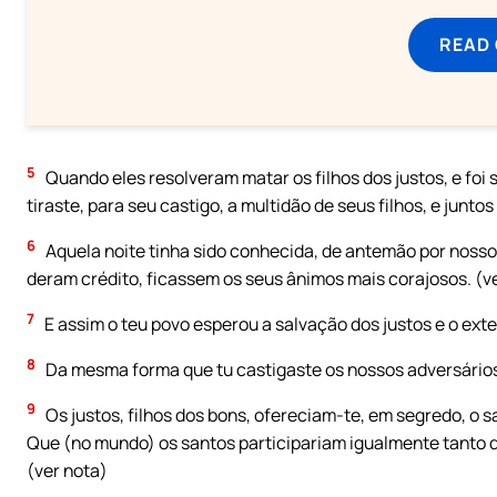
READ
5
Quando eles resolveram matar os filhos dos justos, e foi 
tiraste, para seu castigo, a multidão de seus filhos, e junt
6
Aquela noite tinha sido conhecida, de antemão por noss
deram crédito, ficassem os seus ânimos mais corajosos. (v
7
E assim o teu povo esperou a salvação dos justos e o exte
8
Da mesma forma que tu castigaste os nossos adversário
9
Os justos, filhos dos bons, ofereciam-te, em segredo, o 
Que (no mundo) os santos participariam igualmente tanto d
(ver nota)