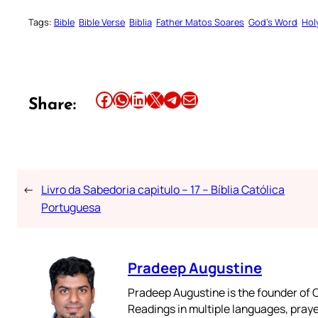
Tags:
Bible
Bible Verse
Biblia
Father Matos Soares
God’s Word
Hol
Share this article on Facebook
Share this article on WhatsApp
Share this article on LinkedIn
Share this article on X
Share this article on Telegram
Email this Article
Share:
←
Livro da Sabedoria capitulo – 17 – Bíblia Católica
Portuguesa
Pradeep Augustine
Pradeep Augustine is the founder of C
Readings in multiple languages, praye