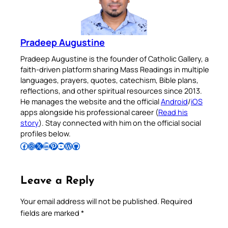
Pradeep Augustine
Pradeep Augustine is the founder of Catholic Gallery, a
faith-driven platform sharing Mass Readings in multiple
languages, prayers, quotes, catechism, Bible plans,
reflections, and other spiritual resources since 2013.
He manages the website and the official
Android
/
iOS
apps alongside his professional career (
Read his
story
). Stay connected with him on the official social
profiles below.
Follow Pradeep on Facebook
Follow Pradeep on Instagram
Follow Pradeep on X
Follow Pradeep on LinkedIn
Follow Pradeep on Pinterest
Subscribe to Pradeep’s Youtube Channel
Follow Pradeep on WordPress
Follow Pradeep on GitHub
Leave a Reply
Your email address will not be published.
Required
fields are marked
*