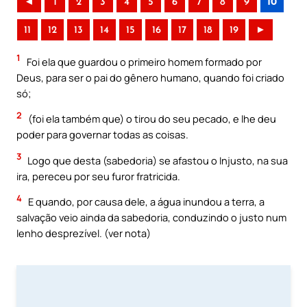
◄
1
2
3
4
5
6
7
8
9
10
11
12
13
14
15
16
17
18
19
►
1
Foi ela que guardou o primeiro homem formado por
Deus, para ser o pai do gênero humano, quando foi criado
só;
2
(foi ela também que) o tirou do seu pecado, e lhe deu
poder para governar todas as coisas.
3
Logo que desta (sabedoria) se afastou o Injusto, na sua
ira, pereceu por seu furor fratricida.
4
E quando, por causa dele, a água inundou a terra, a
salvação veio ainda da sabedoria, conduzindo o justo num
lenho desprezível. (ver nota)