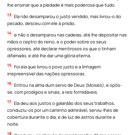
lhe ensinar que a piedade é mais poderosa que tudo.
13
Ela não desamparou o justo vendido, mas livrou-o do
pecado, desceu com ele à prisão,
14
e não o desamparou nas cadeias, até lhe depositar nas
mãos o ceptro do reino, e o poder sobre os seus
opressores, até declarar mentirosos os que o tinham
difamado, e até lhe dar uma glória eterna.
15
Foi ela que livrou o povo justo e a linhagem
irrepreensível das nações opressoras.
16
Entrou na alma dum servo de Deus (Moisés), e opôs-
se, com prodígios e sinais, a reis formidáveis.
17
Ela deu aos justos o galardão dos seus trabalhos,
conduziu-os por um caminho admirável, serviu-lhes de
cobertura durante o dia, e de luz de astros durante a
noite.
18