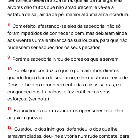
permanece deserta a sua terra, que ainda fumega, e as
árvores dão frutos que não amadurecem, e vê-se a
estátua de sal, ainda de pé, memorial duma alma incrédula.
8
Com efeito, afastando-se eles da sabedoria, não só
foram impedidos de conhecer o bem, mas deixaram ainda
aos viventes uma lembrança da sua loucura, para que não
pudessem ser esquecidos os seus pecados.
9
Porém a sabedoria livrou de dores os que a servem.
10
Foi ela que conduziu o justo por caminhos direitos
quando fugia da ira do seu irmão, e lhe mostrou o reino de
Deus, e lhe deu o conhecimento das coisas santas, e o
enriqueceu nos trabalhos, e fez frutificar os seus
esforços. (ver nota)
11
Ela auxiliou-o contra avarentos opressores e fez-lhe
adquirir riquezas.
12
Guardou-o dos inimigos, defendeu-o dos que lhe
armavam ciladas, deu-lhe a vitória num rude combate, para