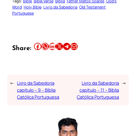
Tags:
Bible
Bible Verse
Biblia
Father Matos Soares
God’s
Word
Holy Bible
Livro da Sabedoria
Old Testament
Portuguese
Share this article on Facebook
Share this article on WhatsApp
Share this article on LinkedIn
Share this article on X
Share this article on Telegram
Email this Article
Share:
←
Livro da Sabedoria
Livro da Sabedoria
→
capitulo – 9 – Bíblia
capitulo – 11 – Bíblia
Católica Portuguesa
Católica Portuguesa