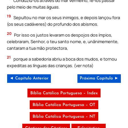
Conduziu-os através do mar Vermelho, fê-los passar
pelo meio de muitas águas.
19
Sepultou no mar os seus inimigos, e depois lançou fora
(os seus cadáveres) do profundo dos abismos.
20
Por isso os justos levaram os despojos dos ímpios,
celebraram, Senhor, o teu santo nome, e, unânimemente,
cantaram a tua mão protectora,
21
porque a sabedoria abriu a boca dos mudos, e tornou
expeditas as línguas das crianças. (ver nota)
◄ Capítulo Anterior
Próximo Capítulo ►
Bíblia Católica Portuguesa – Index
Bíblia Católica Portuguesa – OT
Bíblia Católica Portuguesa – NT