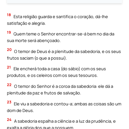
18
Esta religião guarda e santifica o coração, dá-lhe
satisfação e alegria.
19
Quem teme o Senhor encontrar-se-á bem no dia da
sua morte será abençoado.
20
O temor de Deus é a plenitude da sabedoria, e os seus
frutos saciam (o que a possui).
21
Ele encherá toda a casa (do sábio) com os seus
produtos, e os celeiros com os seus tesouros.
22
O temor do Senhor é a coroa da sabedoria: ele dá a
plenitude da paz e frutos de salvação.
23
Ele viu a sabedoria e contou-a; ambas as coisas são um
dom de Deus.
24
A sabedoria espalha a ciência e a luz da prudência, e
exalta a glória dos que a possuem.