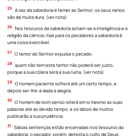
25
A raiz da sabedoria é temer ao Senhor; os seus ramos
são de muita dura. (ver nota)
26
Nos tesouros da sabedoria acham-se a inteligência e a
religião da ciência; mas para os pecadores a sabedoria é
uma coisa execrável.
27
O temor do Senhor expulsa o pecado:
28
quem não tem este temor não poderá ser justo,
porque a sua cólera será a sua ruína. (ver nota)
29
O homem paciente sofrerá até um certo tempo, e
depois ser-lhe-á dada a alegria.
30
O homem de bom senso reterá em si mesmo as suas
palavras até ao devido tempo, e os lábios de muitos
publicarão a sua prudência.
31
Sábias sentenças estão encerradas nos tesouros da
sabedoria; o pecador, porém, detesta o culto de Deus.