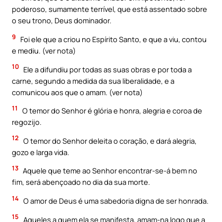
poderoso, sumamente terrível, que está assentado sobre
o seu trono, Deus dominador.
9
Foi ele que a criou no Espírito Santo, e que a viu, contou
e mediu. (ver nota)
10
Ele a difundiu por todas as suas obras e por toda a
carne, segundo a medida da sua liberalidade, e a
comunicou aos que o amam. (ver nota)
11
O temor do Senhor é glória e honra, alegria e coroa de
regozijo.
12
O temor do Senhor deleita o coração, e dará alegria,
gozo e larga vida.
13
Aquele que teme ao Senhor encontrar-se-á bem no
fim, será abençoado no dia da sua morte.
14
O amor de Deus é uma sabedoria digna de ser honrada.
15
Aqueles a quem ela se manifesta, amam-na logo que a