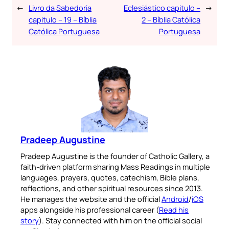
←
Livro da Sabedoria
Eclesiástico capitulo –
→
capitulo – 19 – Bíblia
2 – Bíblia Católica
Católica Portuguesa
Portuguesa
Pradeep Augustine
Pradeep Augustine is the founder of Catholic Gallery, a
faith-driven platform sharing Mass Readings in multiple
languages, prayers, quotes, catechism, Bible plans,
reflections, and other spiritual resources since 2013.
He manages the website and the official
Android
/
iOS
apps alongside his professional career (
Read his
story
). Stay connected with him on the official social