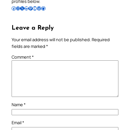
profiles below.
Follow Pradeep on Facebook
Follow Pradeep on Instagram
Follow Pradeep on X
Follow Pradeep on LinkedIn
Follow Pradeep on Pinterest
Subscribe to Pradeep’s Youtube Channel
Follow Pradeep on WordPress
Follow Pradeep on GitHub
Leave a Reply
Your email address will not be published.
Required
fields are marked
*
Comment
*
Name
*
Email
*