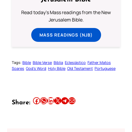
Read today's Mass readings from the New
Jerusalem Bible.
MASS READINGS (NJB)
Tags:
Bible
Bible Verse
Biblia
Eclesiástico
Father Matos
Soares
God’s Word
Holy Bible
Old Testament
Portuguese
Share this article on Facebook
Share this article on WhatsApp
Share this article on LinkedIn
Share this article on X
Share this article on Telegram
Email this Article
Share: