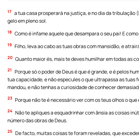
17
a tua casa prosperará na justiça, e no dia da tribulação
gelo em pleno sol.
18
Como é infame aquele que desampara o seu pai! E como
19
Filho, leva ao cabo as tuas obras com mansidão, e atra
20
Quanto maior és, mais te deves humilhar em todas as co
21
Porque só o poder de Deus é que é grande, e é pelos hum
tua capacidade, e não especules o que ultrapassa as tuas 
mandou, e não tenhas a curiosidade de conhecer demasiad
23
Porque não te é necessário ver com os teus olhos o que 
24
Não te apliques a esquadrinhar com ânsia as coisas inú
número das obras de Deus.
25
De facto, muitas coisas te foram reveladas, que excede