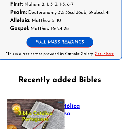
First:
Nahum 2: 1, 3; 3: 1-3, 6-7
Psalm:
Deuteronomy 32: 35cd-36ab, 39abcd, 41
Alleluia:
Matthew 5: 10
Gospel:
Matthew 16: 24-28
FULL MASS READINGS
*This is a free service provided by Catholic Gallery.
Get it here
Recently added Bibles
Bíblia Católica
Portuguesa
July 16, 2025