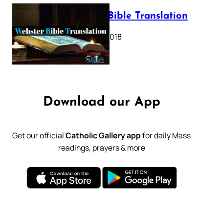
Webster Bible Translation
October 11, 2018
Download our App
Get our official
Catholic Gallery app
for daily Mass
readings, prayers & more