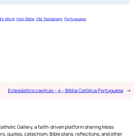
’s Word
Holy Bible
Old Testament
Portuguese
Eclesiástico capitulo – 4 – Bíblia Católica Portuguesa
→
atholic Gallery, a faith-driven platform sharing Mass
rs, quotes, catechism, Bible plans, reflections, and other