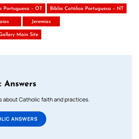
ca Portuguesa – OT
Bíblia Católica Portuguesa – NT
saías
Jeremias
 Gallery Main Site
c Answers
about Catholic faith and practices.
OLIC ANSWERS