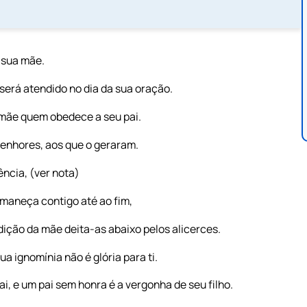
 sua mãe.
 será atendido no dia da sua oração.
a mãe quem obedece a seu pai.
senhores, aos que o geraram.
ência, (ver nota)
rmaneça contigo até ao fim,
ldição da mãe deita-as abaixo pelos alicerces.
a ignomínia não é glória para ti.
i, e um pai sem honra é a vergonha de seu filho.