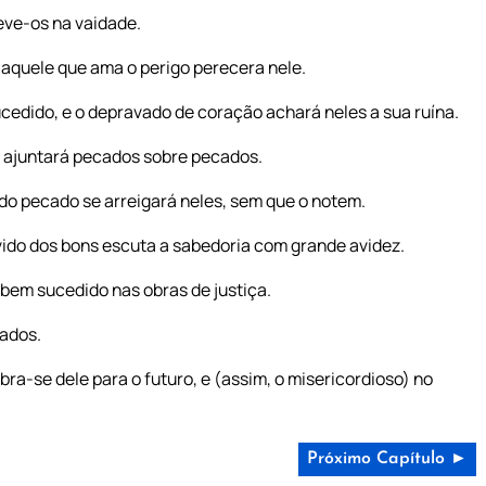
eve-os na vaidade.
 aquele que ama o perigo perecera nele.
edido, e o depravado de coração achará neles a sua ruína.
r ajuntará pecados sobre pecados.
do pecado se arreigará neles, sem que o notem.
vido dos bons escuta a sabedoria com grande avidez.
 bem sucedido nas obras de justiça.
cados.
ra-se dele para o futuro, e (assim, o misericordioso) no
Próximo Capítulo ►