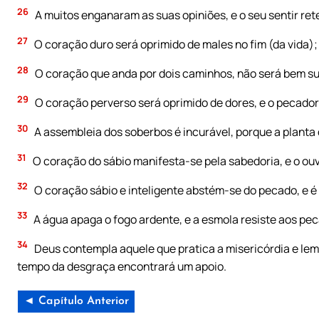
26
A muitos enganaram as suas opiniões, e o seu sentir ret
27
O coração duro será oprimido de males no fim (da vida);
28
O coração que anda por dois caminhos, não será bem suc
29
O coração perverso será oprimido de dores, e o pecado
30
A assembleia dos soberbos é incurável, porque a planta 
31
O coração do sábio manifesta-se pela sabedoria, e o ou
32
O coração sábio e inteligente abstém-se do pecado, e é
33
A água apaga o fogo ardente, e a esmola resiste aos pe
34
Deus contempla aquele que pratica a misericórdia e lemb
tempo da desgraça encontrará um apoio.
◄ Capítulo Anterior