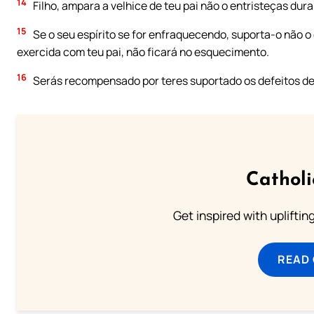
14
Filho, ampara a velhice de teu pai não o entristeças dura
15
Se o seu espírito se for enfraquecendo, suporta-o não o 
exercida com teu pai, não ficará no esquecimento.
16
Serás recompensado por teres suportado os defeitos de
Cathol
Get inspired with uplifti
READ