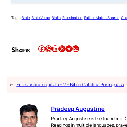
Tags:
Bible
Bible Verse
Biblia
Eclesiástico
Father Matos Soares
God
Share this article on Facebook
Share this article on WhatsApp
Share this article on LinkedIn
Share this article on X
Share this article on Telegram
Email this Article
Share:
←
Eclesiástico capitulo – 2 – Bíblia Católica Portuguesa
Pradeep Augustine
Pradeep Augustine is the founder of C
Readings in multiple languages, praye