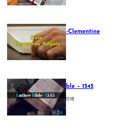
The Sixto-Clementine
Vulgate
July 12, 2025
Luther Bible – 1545
October 17, 2018