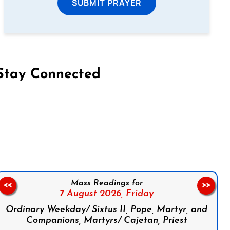
SUBMIT PRAYER
Stay Connected
on Facebook
Follow us on Instagram
Follow us on X
Subscribe to our YouTube Channel
Follow us on WhatsApp
Mass Readings for
<<
>>
7 August 2026,
Friday
Ordinary Weekday/ Sixtus II, Pope, Martyr, and
Companions, Martyrs/ Cajetan, Priest