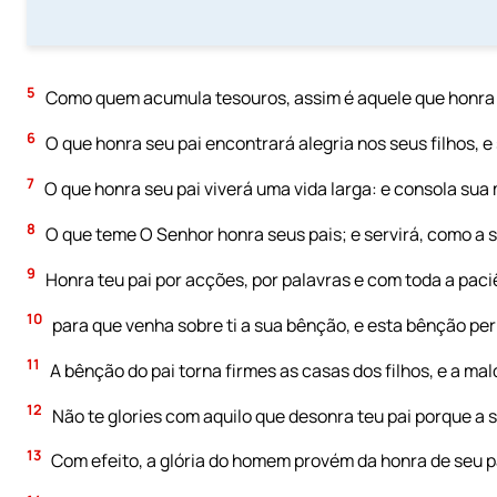
5
Como quem acumula tesouros, assim é aquele que honra
6
O que honra seu pai encontrará alegria nos seus filhos, e
7
O que honra seu pai viverá uma vida larga: e consola su
8
O que teme O Senhor honra seus pais; e servirá, como a 
9
Honra teu pai por acções, por palavras e com toda a paci
10
para que venha sobre ti a sua bênção, e esta bênção pe
11
A bênção do pai torna firmes as casas dos filhos, e a ma
12
Não te glories com aquilo que desonra teu pai porque a su
13
Com efeito, a glória do homem provém da honra de seu pa