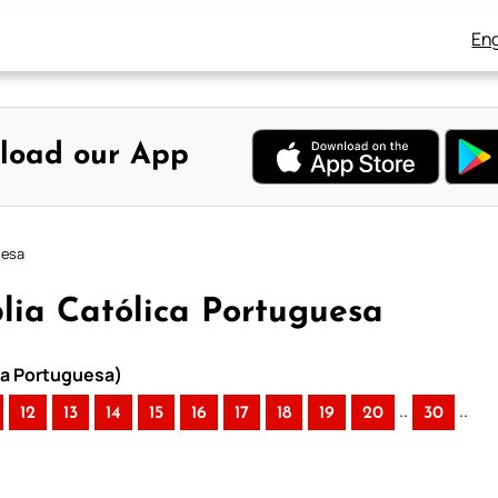
Eng
load our App
uesa
íblia Católica Portuguesa
ica Portuguesa)
..
..
12
13
14
15
16
17
18
19
20
30