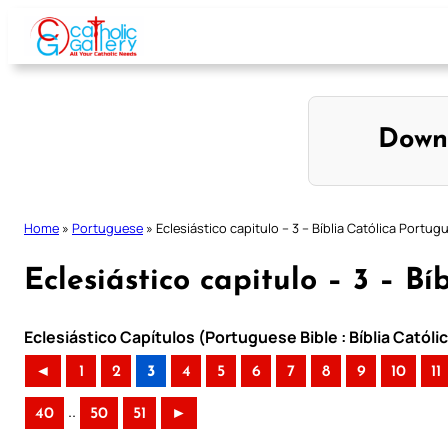
Skip
to
content
Down
Home
»
Portuguese
»
Eclesiástico capitulo – 3 – Bíblia Católica Portug
Eclesiástico capitulo – 3 – B
Eclesiástico Capítulos (Portuguese Bible : Bíblia Catól
◄
1
2
3
4
5
6
7
8
9
10
11
..
40
50
51
►