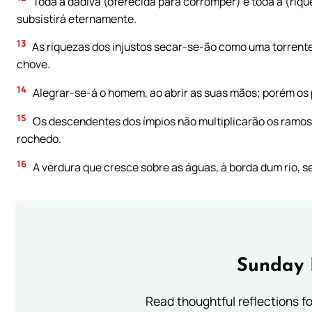
Toda a dádiva (oferecida para corromper) e toda a (riq
subsistirá eternamente.
13
As riquezas dos injustos secar-se-ão como uma torrent
chove.
14
Alegrar-se-á o homem, ao abrir as suas mãos; porém o
15
Os descendentes dos ímpios não multiplicarão os ramos:
rochedo.
16
A verdura que cresce sobre as águas, à borda dum rio, s
Sunday 
Read thoughtful reflections f