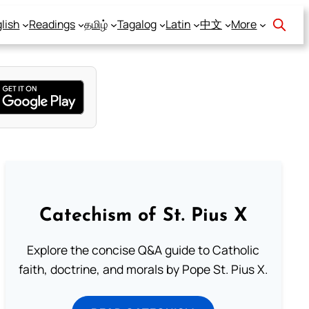
lish
Readings
தமிழ்
Tagalog
Latin
中文
More
Catechism of St. Pius X
Explore the concise Q&A guide to Catholic
faith, doctrine, and morals by Pope St. Pius X.