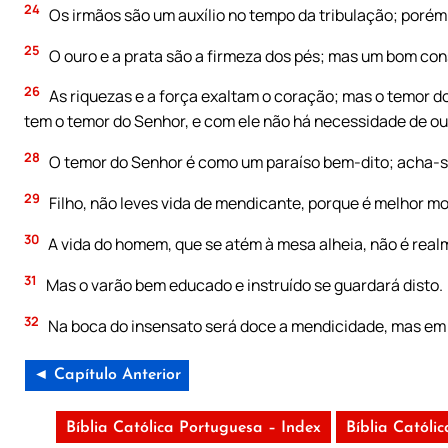
24
Os irmãos são um auxílio no tempo da tribulação; porém a
25
O ouro e a prata são a firmeza dos pés; mas um bom co
26
As riquezas e a força exaltam o coração; mas o temor d
tem o temor do Senhor, e com ele não há necessidade de out
28
O temor do Senhor é como um paraíso bem-dito; acha-se 
29
Filho, não leves vida de mendicante, porque é melhor mo
30
A vida do homem, que se atém à mesa alheia, não é real
31
Mas o varão bem educado e instruído se guardará disto.
32
Na boca do insensato será doce a mendicidade, mas em 
◄ Capítulo Anterior
Bíblia Católica Portuguesa – Index
Bíblia Católi