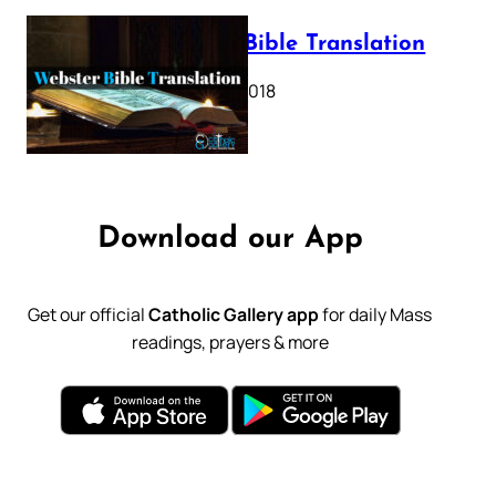
Webster Bible Translation
October 11, 2018
Download our App
Get our official
Catholic Gallery app
for daily Mass
readings, prayers & more