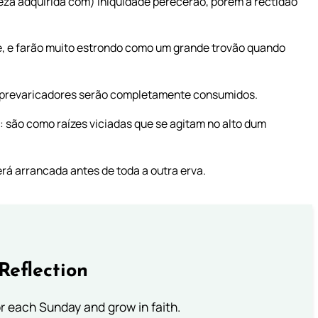
ueza adquirida com) iniquidade perecerão, porém a rectidão
e, e farão muito estrondo como um grande trovão quando
s prevaricadores serão completamente consumidos.
 são como raízes viciadas que se agitam no alto dum
erá arrancada antes de toda a outra erva.
Reflection
or each Sunday and grow in faith.