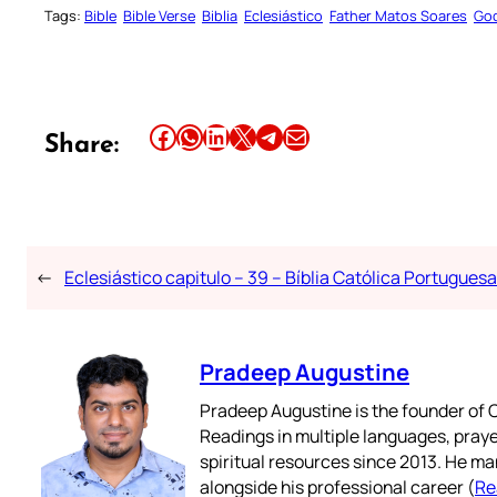
Tags:
Bible
Bible Verse
Biblia
Eclesiástico
Father Matos Soares
God
Share this article on Facebook
Share this article on WhatsApp
Share this article on LinkedIn
Share this article on X
Share this article on Telegram
Email this Article
Share:
←
Eclesiástico capitulo – 39 – Bíblia Católica Portuguesa
Pradeep Augustine
Pradeep Augustine is the founder of C
Readings in multiple languages, praye
spiritual resources since 2013. He ma
alongside his professional career (
Re