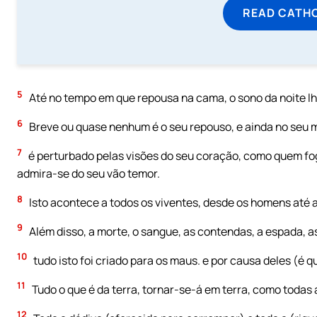
READ CATH
5
Até no tempo em que repousa na cama, o sono da noite lhe
6
Breve ou quase nenhum é o seu repouso, e ainda no seu 
7
é perturbado pelas visões do seu coração, como quem foge
admira-se do seu vão temor.
8
Isto acontece a todos os viventes, desde os homens até a
9
Além disso, a morte, o sangue, as contendas, a espada, as
10
tudo isto foi criado para os maus. e por causa deles (é q
11
Tudo o que é da terra, tornar-se-á em terra, como todas
12