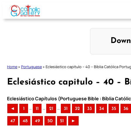
Skip
to
content
Down
Home
»
Portuguese
»
Eclesiástico capitulo – 40 – Bíblia Católica Port
Eclesiástico capitulo – 40 – 
Eclesiástico Capítulos (Portuguese Bible : Bíblia Catól
..
..
..
◄
1
11
21
31
32
33
34
35
36
47
48
49
50
51
►