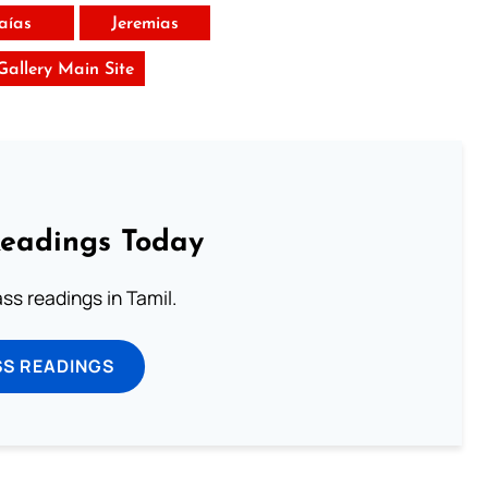
saías
Jeremias
 Gallery Main Site
Readings Today
s readings in Tamil.
SS READINGS