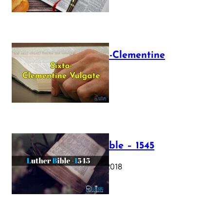
The Sixto-Clementine
Vulgate
July 12, 2025
Luther Bible – 1545
October 17, 2018