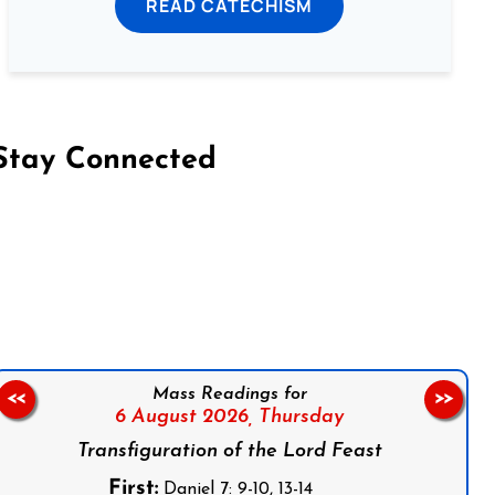
READ CATECHISM
Stay Connected
on Facebook
Follow us on Instagram
Follow us on X
Subscribe to our YouTube Channel
Follow us on WhatsApp
Mass Readings for
<<
>>
6 August 2026,
Thursday
Transfiguration of the Lord Feast
First:
Daniel 7: 9-10, 13-14