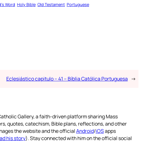
’s Word
Holy Bible
Old Testament
Portuguese
Eclesiástico capitulo – 41 – Bíblia Católica Portuguesa
→
atholic Gallery, a faith-driven platform sharing Mass
rs, quotes, catechism, Bible plans, reflections, and other
nages the website and the official
Android
/
iOS
apps
ad his story
). Stay connected with him on the official social