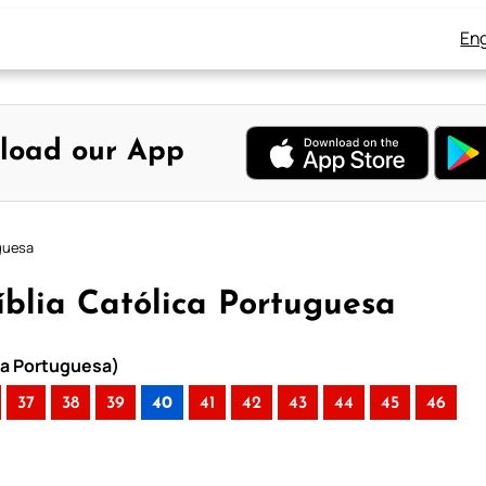
Eng
load our App
uguesa
Bíblia Católica Portuguesa
ica Portuguesa)
37
38
39
40
41
42
43
44
45
46