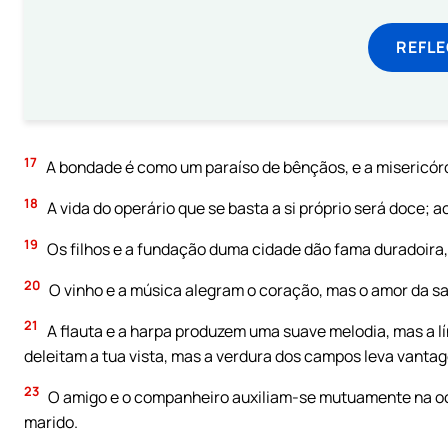
REFL
17
A bondade é como um paraíso de bênçãos, e a misericó
18
A vida do operário que se basta a si próprio será doce; 
19
Os filhos e a fundação duma cidade dão fama duradoira, 
20
O vinho e a música alegram o coração, mas o amor da s
21
A flauta e a harpa produzem uma suave melodia, mas a l
deleitam a tua vista, mas a verdura dos campos leva vanta
23
O amigo e o companheiro auxiliam-se mutuamente na ocas
marido.