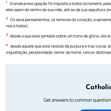
1
Grande preocupação foi imposta a todos os homens, pesad
eles saem do ventre de sua mãe, até ao da sua sepultura (
2
Os seus pensamentos, os temores do coração, a apreens
nos a todos),
3
desde o que está sentado sobre um trono de glória, até àq
4
desde aquele que está vestido de purpura e traz coroa, at
inquietação, perplexidade, temor da morte, rancor obstinad
Catholi
Get answers to common questions 