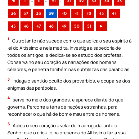
..
..
..
◄
1
11
21
31
32
33
34
35
36
37
38
39
40
41
42
43
44
45
46
47
48
49
50
51
►
1
Outrotanto não sucede com o que aplica o seu espirito à
lei do Altíssimo e nela medita. Investiga a sabedoria de
todos os antigos, e dedica-se ao estudo dos profetas.
Conserva no seu coração as narrações dos homens
célebres, e penetra também nas subtilezas das parábolas.
3
Indaga o sentido oculto dos provérbios, e ocupa-se dos
enigmas das parábolas.
4
serve no meio dos grandes, e aparece diante do que
governa. Percorre a terra de nações estranhas, para
reconhecer o que há de bom e mau entre os homens.
6
Aplica o seu coração a velar de madrugada, ante o
Senhor que o criou, e na presença do Altíssimo faz a sua