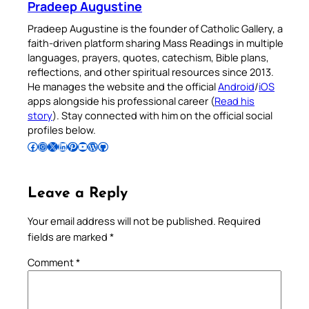
Pradeep Augustine
Pradeep Augustine is the founder of Catholic Gallery, a
faith-driven platform sharing Mass Readings in multiple
languages, prayers, quotes, catechism, Bible plans,
reflections, and other spiritual resources since 2013.
He manages the website and the official
Android
/
iOS
apps alongside his professional career (
Read his
story
). Stay connected with him on the official social
profiles below.
Follow Pradeep on Facebook
Follow Pradeep on Instagram
Follow Pradeep on X
Follow Pradeep on LinkedIn
Follow Pradeep on Pinterest
Subscribe to Pradeep’s Youtube Channel
Follow Pradeep on WordPress
Follow Pradeep on GitHub
Leave a Reply
Your email address will not be published.
Required
fields are marked
*
Comment
*