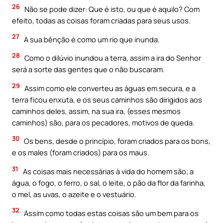
26
Não se pode dizer: Que é isto, ou que é aquilo? Com
efeito, todas as coisas foram criadas para seus usos.
27
A sua bênção é como um rio que inunda.
28
Como o dilúvio inundou a terra, assim a ira do Senhor
será a sorte das gentes que o não buscaram.
29
Assim como ele converteu as águas em secura, e a
terra ficou enxuta, e os seus caminhos são dirigidos aos
caminhos deles, assim, na sua ira, (esses mesmos
caminhos) são, para os pecadores, motivos de queda.
30
Os bens, desde o princípio, foram criados para os bons,
e os males (foram criados) para os maus.
31
As coisas mais necessárias à vida do homem são; a
água, o fogo, o ferro, o sal, o leite, o pão da flor da farinha,
o mel, as uvas, o azeite e o vestuário.
32
Assim como todas estas coisas são um bem para os