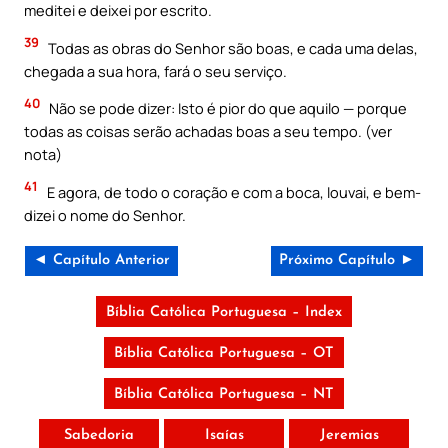
meditei e deixei por escrito.
39
Todas as obras do Senhor são boas, e cada uma delas,
chegada a sua hora, fará o seu serviço.
40
Não se pode dizer: Isto é pior do que aquilo — porque
todas as coisas serão achadas boas a seu tempo. (ver
nota)
41
E agora, de todo o coração e com a boca, louvai, e bem-
dizei o nome do Senhor.
◄ Capítulo Anterior
Próximo Capítulo ►
Bíblia Católica Portuguesa – Index
Bíblia Católica Portuguesa – OT
Bíblia Católica Portuguesa – NT
Sabedoria
Isaías
Jeremias