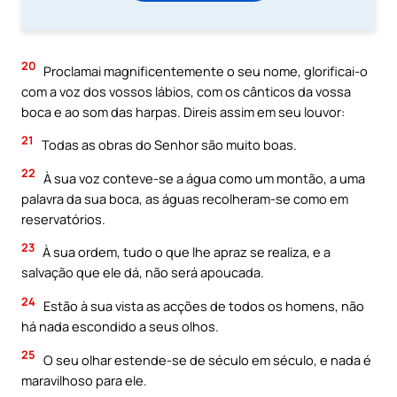
20
Proclamai magnificentemente o seu nome, glorificai-o
com a voz dos vossos lábios, com os cânticos da vossa
boca e ao som das harpas. Direis assim em seu louvor:
21
Todas as obras do Senhor são muito boas.
22
À sua voz conteve-se a água como um montão, a uma
palavra da sua boca, as águas recolheram-se como em
reservatórios.
23
À sua ordem, tudo o que lhe apraz se realiza, e a
salvação que ele dá, não será apoucada.
24
Estão à sua vista as acções de todos os homens, não
há nada escondido a seus olhos.
25
O seu olhar estende-se de século em século, e nada é
maravilhoso para ele.