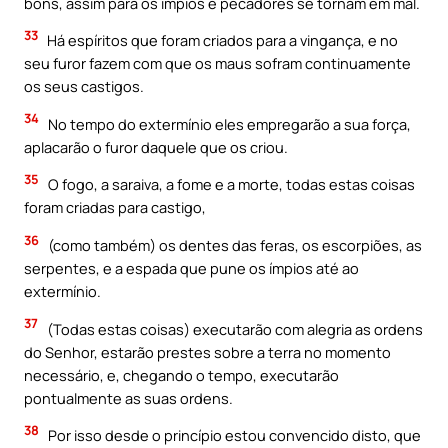
bons, assim para os ímpios e pecadores se tornam em mal.
33
Há espíritos que foram criados para a vingança, e no
seu furor fazem com que os maus sofram continuamente
os seus castigos.
34
No tempo do extermínio eles empregarão a sua força,
aplacarão o furor daquele que os criou.
35
O fogo, a saraiva, a fome e a morte, todas estas coisas
foram criadas para castigo,
36
(como também) os dentes das feras, os escorpiões, as
serpentes, e a espada que pune os ímpios até ao
extermínio.
37
(Todas estas coisas) executarão com alegria as ordens
do Senhor, estarão prestes sobre a terra no momento
necessário, e, chegando o tempo, executarão
pontualmente as suas ordens.
38
Por isso desde o princípio estou convencido disto, que