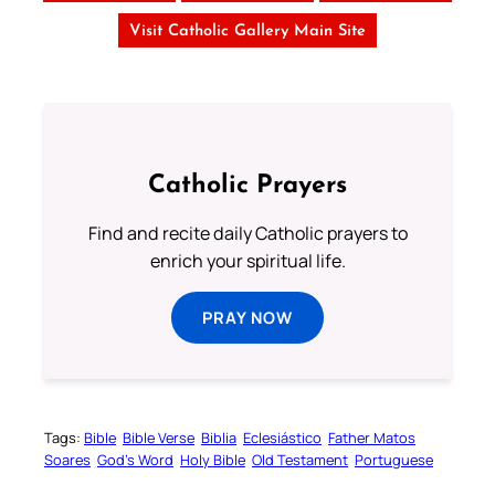
Visit Catholic Gallery Main Site
Catholic Prayers
Find and recite daily Catholic prayers to
enrich your spiritual life.
PRAY NOW
Tags:
Bible
Bible Verse
Biblia
Eclesiástico
Father Matos
Soares
God’s Word
Holy Bible
Old Testament
Portuguese