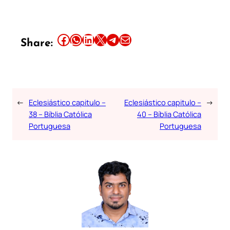
Share this article on Facebook
Share this article on WhatsApp
Share this article on LinkedIn
Share this article on X
Share this article on Telegram
Email this Article
Share:
←
Eclesiástico capitulo –
Eclesiástico capitulo –
→
38 – Bíblia Católica
40 – Bíblia Católica
Portuguesa
Portuguesa