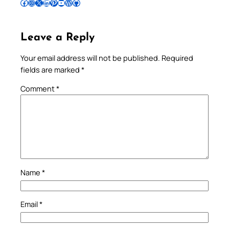
Follow Pradeep on Facebook
Follow Pradeep on Instagram
Follow Pradeep on X
Follow Pradeep on LinkedIn
Follow Pradeep on Pinterest
Subscribe to Pradeep’s Youtube Channel
Follow Pradeep on WordPress
Follow Pradeep on GitHub
Leave a Reply
Your email address will not be published.
Required
fields are marked
*
Comment
*
Name
*
Email
*