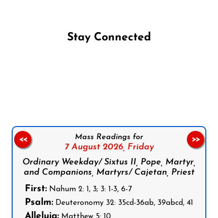
Stay Connected
Follow us on Facebook
Follow us on Instagram
Follow us on X
Subscribe to our YouTube Channel
Follow us on WhatsApp
Mass Readings for
<<
>>
7 August 2026,
Friday
Ordinary Weekday/ Sixtus II, Pope, Martyr,
and Companions, Martyrs/ Cajetan, Priest
First:
Nahum 2: 1, 3; 3: 1-3, 6-7
Psalm:
Deuteronomy 32: 35cd-36ab, 39abcd, 41
Alleluia:
Matthew 5: 10