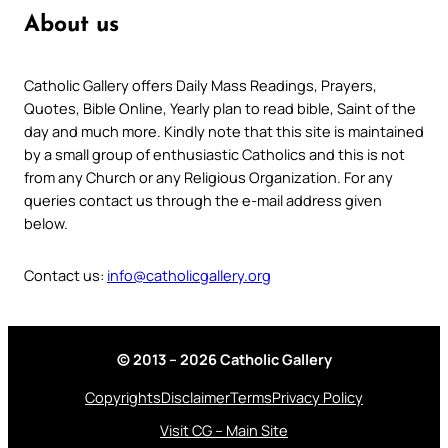
About us
Catholic Gallery offers Daily Mass Readings, Prayers,
Quotes, Bible Online, Yearly plan to read bible, Saint of the
day and much more. Kindly note that this site is maintained
by a small group of enthusiastic Catholics and this is not
from any Church or any Religious Organization. For any
queries contact us through the e-mail address given
below.
Contact us:
info@catholicgallery.org
© 2013 – 2026 Catholic Gallery
Copyrights
Disclaimer
Terms
Privacy Policy
Visit CG – Main Site