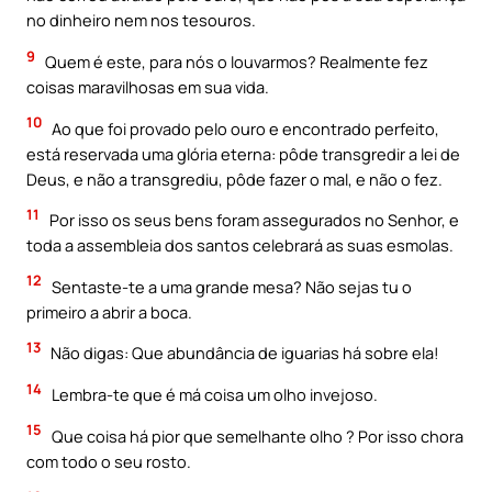
no dinheiro nem nos tesouros.
9
Quem é este, para nós o louvarmos? Realmente fez
coisas maravilhosas em sua vida.
10
Ao que foi provado pelo ouro e encontrado perfeito,
está reservada uma glória eterna: pôde transgredir a lei de
Deus, e não a transgrediu, pôde fazer o mal, e não o fez.
11
Por isso os seus bens foram assegurados no Senhor, e
toda a assembleia dos santos celebrará as suas esmolas.
12
Sentaste-te a uma grande mesa? Não sejas tu o
primeiro a abrir a boca.
13
Não digas: Que abundância de iguarias há sobre ela!
14
Lembra-te que é má coisa um olho invejoso.
15
Que coisa há pior que semelhante olho ? Por isso chora
com todo o seu rosto.