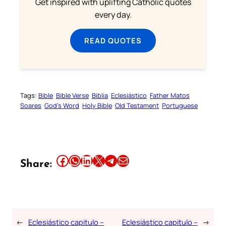
Get inspired with uplifting Catholic quotes
every day.
READ QUOTES
Tags:
Bible
Bible Verse
Biblia
Eclesiástico
Father Matos
Soares
God’s Word
Holy Bible
Old Testament
Portuguese
Share this article on Facebook
Share this article on WhatsApp
Share this article on LinkedIn
Share this article on X
Share this article on Telegram
Email this Article
Share:
←
Eclesiástico capitulo –
Eclesiástico capitulo –
→