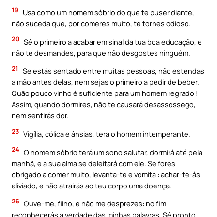
19
Usa como um homem sóbrio do que te puser diante,
não suceda que, por comeres muito, te tornes odioso.
20
Sê o primeiro a acabar em sinal da tua boa educação, e
não te desmandes, para que não desgostes ninguém.
21
Se estás sentado entre muitas pessoas, não estendas
a mão antes delas, nem sejas o primeiro a pedir de beber.
Quão pouco vinho é suficiente para um homem regrado !
Assim, quando dormires, não te causará desassossego,
nem sentirás dor.
23
Vigília, cólica e ânsias, terá o homem intemperante.
24
O homem sóbrio terá um sono salutar, dormirá até pela
manhã, e a sua alma se deleitará com ele. Se fores
obrigado a comer muito, levanta-te e vomita : achar-te-ás
aliviado, e não atrairás ao teu corpo uma doença.
26
Ouve-me, filho, e não me desprezes: no fim
reconhecerás a verdade das minhas palavras. Sê pronto