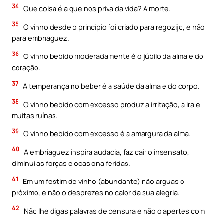
34
Que coisa é a que nos priva da vida? A morte.
35
O vinho desde o princípio foi criado para regozijo, e não
para embriaguez.
36
O vinho bebido moderadamente é o júbilo da alma e do
coração.
37
A temperança no beber é a saúde da alma e do corpo.
38
O vinho bebido com excesso produz a irritação, a ira e
muitas ruínas.
39
O vinho bebido com excesso é a amargura da alma.
40
A embriaguez inspira audácia, faz cair o insensato,
diminui as forças e ocasiona feridas.
41
Em um festim de vinho (abundante) não arguas o
próximo, e não o desprezes no calor da sua alegria.
42
Não lhe digas palavras de censura e não o apertes com