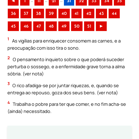
..
..
..
◄
1
11
21
31
32
33
34
35
36
37
38
39
40
41
42
43
44
45
46
47
48
49
50
51
►
1
As vigílias para enriquecer consomem as carnes, e a
preocupação com isso tira o sono.
2
O pensamento inquieto sobre o que poderá suceder
perturba o sossego, e a enfermidade grave torna a alma
sóbria. (ver nota)
3
O rico afadiga-se por juntar riquezas, e, quando se
entrega ao repouso, goza dos seus bens. (ver nota)
4
Trabalha o pobre para ter que comer, e no fim acha-se
(ainda) necessitado.