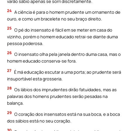
varão sábio apenas se sorri discretamente.
24
A ciência é para o homem prudente um ornamento de
ouro, e como um bracelete no seu braço direito.
25
O pé do insensato é fácil em se meter em casa do
vizinho, porém o homem educado retrai-se diante duma
pessoa poderosa.
26
O insensato olha pela janela dentro duma casa, mas o
homem educado conserva-se fora.
27
É má educação escutar a uma porta; ao prudente será
insuportável esta grosseria.
28
Os lábios dos imprudentes dirão fatuidades, mas as
palavras dos homens prudentes serão pesadas na
balança.
29
O coração dos insensatos está na sua boca, e a boca
dos sábios está no seu coração.
30