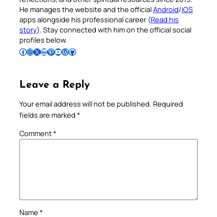
He manages the website and the official
Android
/
iOS
apps alongside his professional career (
Read his
story
). Stay connected with him on the official social
profiles below.
Follow Pradeep on Facebook
Follow Pradeep on Instagram
Follow Pradeep on X
Follow Pradeep on LinkedIn
Follow Pradeep on Pinterest
Subscribe to Pradeep’s Youtube Channel
Follow Pradeep on WordPress
Follow Pradeep on GitHub
Leave a Reply
Your email address will not be published.
Required
fields are marked
*
Comment
*
Name
*