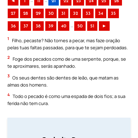
..
..
◄
1
11
21
22
23
24
25
26
27
28
29
30
31
32
33
34
35
..
36
37
38
39
40
50
51
►
1
Filho, pecaste? Não tornes a pecar, mas faze oração
pelas tuas faltas passadas, para que te sejam perdoadas.
2
Foge dos pecados como de uma serpente, porque, se
te aproximares, serás apanhado.
3
Os seus dentes são dentes de leão, que matam as
almas dos homens.
4
Todo o pecado é como uma espada de dois fios; a sua
ferida não tem cura.