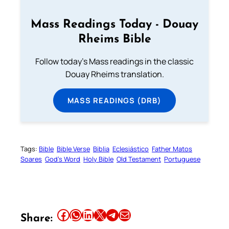
Mass Readings Today - Douay
Rheims Bible
Follow today's Mass readings in the classic
Douay Rheims translation.
MASS READINGS (DRB)
Tags:
Bible
Bible Verse
Biblia
Eclesiástico
Father Matos
Soares
God’s Word
Holy Bible
Old Testament
Portuguese
Share this article on Facebook
Share this article on WhatsApp
Share this article on LinkedIn
Share this article on X
Share this article on Telegram
Email this Article
Share: