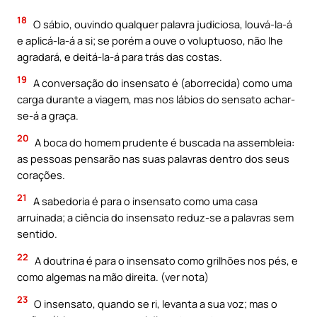
18
O sábio, ouvindo qualquer palavra judiciosa, louvá-la-á
e aplicá-la-á a si; se porém a ouve o voluptuoso, não lhe
agradará, e deitá-la-á para trás das costas.
19
A conversação do insensato é (aborrecida) como uma
carga durante a viagem, mas nos lábios do sensato achar-
se-á a graça.
20
A boca do homem prudente é buscada na assembleia:
as pessoas pensarão nas suas palavras dentro dos seus
corações.
21
A sabedoria é para o insensato como uma casa
arruinada; a ciência do insensato reduz-se a palavras sem
sentido.
22
A doutrina é para o insensato como grilhões nos pés, e
como algemas na mão direita. (ver nota)
23
O insensato, quando se ri, levanta a sua voz; mas o