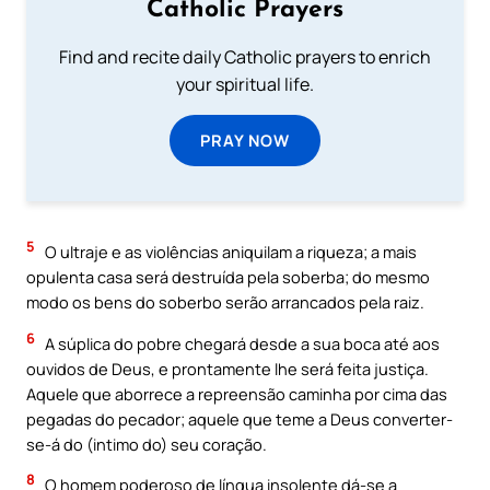
Catholic Prayers
Find and recite daily Catholic prayers to enrich
your spiritual life.
PRAY NOW
5
O ultraje e as violências aniquilam a riqueza; a mais
opulenta casa será destruída pela soberba; do mesmo
modo os bens do soberbo serão arrancados pela raiz.
6
A súplica do pobre chegará desde a sua boca até aos
ouvidos de Deus, e prontamente lhe será feita justiça.
Aquele que aborrece a repreensão caminha por cima das
pegadas do pecador; aquele que teme a Deus converter-
se-á do (intimo do) seu coração.
8
O homem poderoso de língua insolente dá-se a