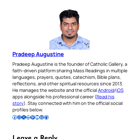
Pradeep Augustine
Pradeep Augustine is the founder of Catholic Gallery, a
faith-driven platform sharing Mass Readings in multiple
languages, prayers, quotes, catechism, Bible plans,
reflections, and other spiritual resources since 2013.
He manages the website and the official
Android
/
iOS
apps alongside his professional career (
Read his
story
). Stay connected with him on the official social
profiles below.
Follow Pradeep on Facebook
Follow Pradeep on Instagram
Follow Pradeep on X
Follow Pradeep on LinkedIn
Follow Pradeep on Pinterest
Subscribe to Pradeep’s Youtube Channel
Follow Pradeep on WordPress
Follow Pradeep on GitHub
Leave a Reply