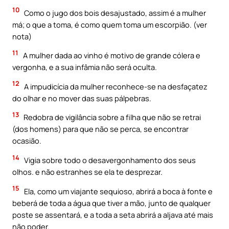
10
Como o jugo dos bois desajustado, assim é a mulher
má; o que a toma, é como quem toma um escorpião. (ver
nota)
11
A mulher dada ao vinho é motivo de grande cólera e
vergonha, e a sua infâmia não será oculta.
12
A impudicícia da mulher reconhece-se na desfaçatez
do olhar e no mover das suas pálpebras.
13
Redobra de vigilância sobre a filha que não se retrai
(dos homens) para que não se perca, se encontrar
ocasião.
14
Vigia sobre todo o desavergonhamento dos seus
olhos. e não estranhes se ela te desprezar.
15
Ela, como um viajante sequioso, abrirá a boca à fonte e
beberá de toda a água que tiver a mão, junto de qualquer
poste se assentará, e a toda a seta abrirá a aljava até mais
não poder.