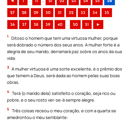
..
..
◄
1
11
21
22
23
24
25
26
27
28
29
30
31
32
33
34
35
..
36
37
38
39
40
50
51
►
1
Ditoso o homem que tem uma virtuosa mulher, porque
será dobrado o número dos seus anos. A mulher forte é a
alegria de seu marido, derramará paz sobre os anos da sua
vida.
3
A mulher virtuosa é uma sorte excelente, é o prêmio dos
que temem a Deus, será dada ao homem pelas suas boas
obras.
4
Terá (o marido dela) satisfeito o coração, seja rico ou
pobre, e o seu rosto ver-se-á sempre alegre.
5
Três coisas receou o meu coração, e com a quarta se
amedrontou o meu semblante: