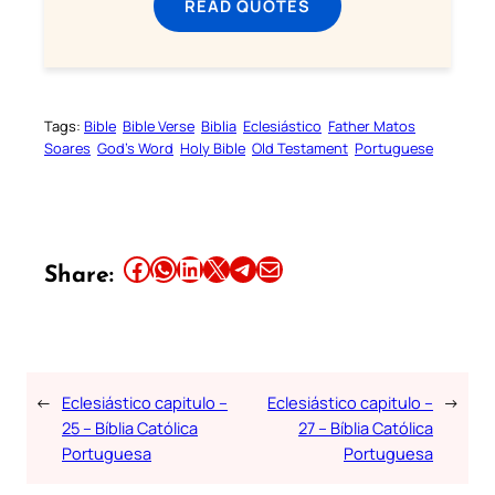
READ QUOTES
Tags:
Bible
Bible Verse
Biblia
Eclesiástico
Father Matos
Soares
God’s Word
Holy Bible
Old Testament
Portuguese
Share this article on Facebook
Share this article on WhatsApp
Share this article on LinkedIn
Share this article on X
Share this article on Telegram
Email this Article
Share:
←
Eclesiástico capitulo –
Eclesiástico capitulo –
→
25 – Bíblia Católica
27 – Bíblia Católica
Portuguesa
Portuguesa