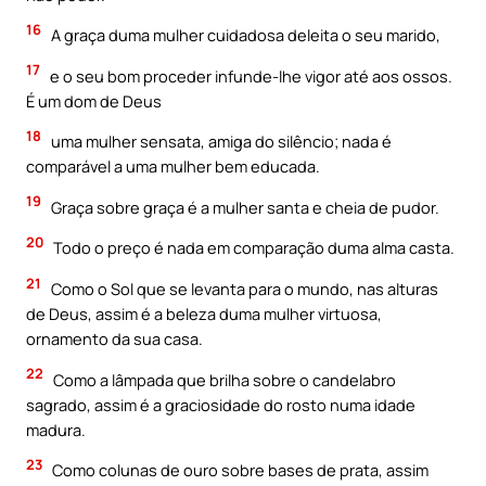
16
A graça duma mulher cuidadosa deleita o seu marido,
17
e o seu bom proceder infunde-lhe vigor até aos ossos.
É um dom de Deus
18
uma mulher sensata, amiga do silêncio; nada é
comparável a uma mulher bem educada.
19
Graça sobre graça é a mulher santa e cheia de pudor.
20
Todo o preço é nada em comparação duma alma casta.
21
Como o Sol que se levanta para o mundo, nas alturas
de Deus, assim é a beleza duma mulher virtuosa,
ornamento da sua casa.
22
Como a lâmpada que brilha sobre o candelabro
sagrado, assim é a graciosidade do rosto numa idade
madura.
23
Como colunas de ouro sobre bases de prata, assim