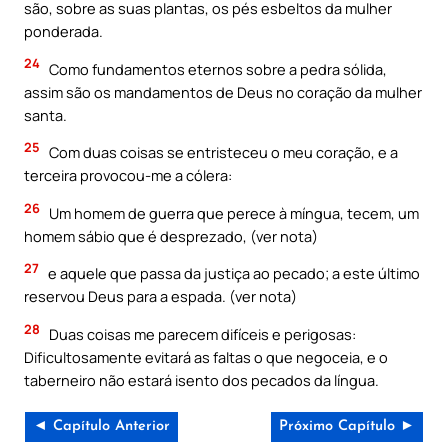
são, sobre as suas plantas, os pés esbeltos da mulher
ponderada.
24
Como fundamentos eternos sobre a pedra sólida,
assim são os mandamentos de Deus no coração da mulher
santa.
25
Com duas coisas se entristeceu o meu coração, e a
terceira provocou-me a cólera:
26
Um homem de guerra que perece à míngua, tecem, um
homem sábio que é desprezado, (ver nota)
27
e aquele que passa da justiça ao pecado; a este último
reservou Deus para a espada. (ver nota)
28
Duas coisas me parecem difíceis e perigosas:
Dificultosamente evitará as faltas o que negoceia, e o
taberneiro não estará isento dos pecados da língua.
◄ Capítulo Anterior
Próximo Capítulo ►