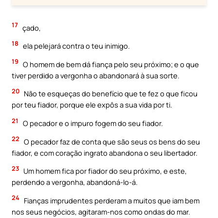
17
çado,
18
ela pelejará contra o teu inimigo.
19
O homem de bem dá fiança pelo seu próximo; e o que
tiver perdido a vergonha o abandonará à sua sorte.
20
Não te esqueças do benefício que te fez o que ficou
por teu fiador, porque ele expôs a sua vida por ti.
21
O pecador e o impuro fogem do seu fiador.
22
O pecador faz de conta que são seus os bens do seu
fiador, e com coração ingrato abandona o seu libertador.
23
Um homem fica por fiador do seu próximo, e este,
perdendo a vergonha, abandoná-lo-á.
24
Fianças imprudentes perderam a muitos que iam bem
nos seus negócios, agitaram-nos como ondas do mar.