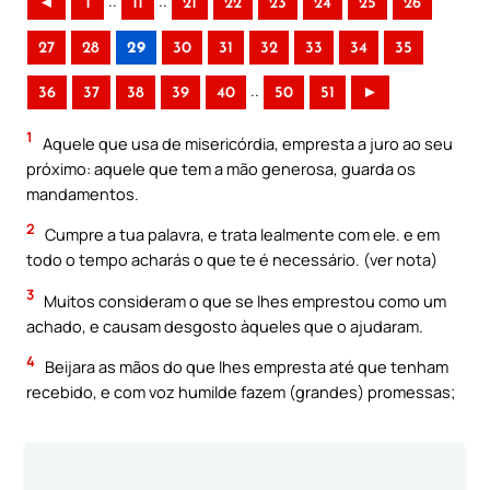
..
..
◄
1
11
21
22
23
24
25
26
27
28
29
30
31
32
33
34
35
..
36
37
38
39
40
50
51
►
1
Aquele que usa de misericórdia, empresta a juro ao seu
próximo: aquele que tem a mão generosa, guarda os
mandamentos.
2
Cumpre a tua palavra, e trata lealmente com ele. e em
todo o tempo acharás o que te é necessário. (ver nota)
3
Muitos consideram o que se lhes emprestou como um
achado, e causam desgosto àqueles que o ajudaram.
4
Beijara as mãos do que lhes empresta até que tenham
recebido, e com voz humilde fazem (grandes) promessas;