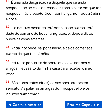
31
É uma vida desgraçada a daquele que se anda
hospedando de casa em casa; em toda a parte em que for
hóspede, não procederá com confiança, nem ousará abrir
a boca.
32
Ele noutras ocasiões terá hospedado outros, terá
dado de comer e de beber a ingratos, e, depois disto,
ouvirá palavras amargas:
33
Anda, hóspede, vai pôr a mesa, e dá de comer aos
outros do que tens à mão:
34
retira-te por causa da honra que devo aos meus
amigos: necessito da minha casa para receber o meu
irmão.
35
São duras estas (duas) coisas para um homem
sensato: As palavras amargas dum hospedeiro e os
insultos dum credor.
◄ Capítulo Anterior
Próximo Capítulo ►