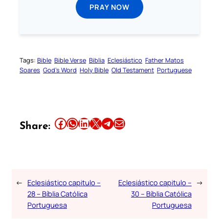
PRAY NOW
Tags:
Bible
Bible Verse
Biblia
Eclesiástico
Father Matos
Soares
God’s Word
Holy Bible
Old Testament
Portuguese
Share this article on Facebook
Share this article on WhatsApp
Share this article on LinkedIn
Share this article on X
Share this article on Telegram
Email this Article
Share:
←
Eclesiástico capitulo –
Eclesiástico capitulo –
→
28 – Bíblia Católica
30 – Bíblia Católica
Portuguesa
Portuguesa