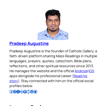
Pradeep Augustine
Pradeep Augustine is the founder of Catholic Gallery, a
faith-driven platform sharing Mass Readings in multiple
languages, prayers, quotes, catechism, Bible plans,
reflections, and other spiritual resources since 2013.
He manages the website and the official
Android
/
iOS
apps alongside his professional career (
Read his
story
). Stay connected with him on the official social
profiles below.
Follow Pradeep on Facebook
Follow Pradeep on Instagram
Follow Pradeep on X
Follow Pradeep on LinkedIn
Follow Pradeep on Pinterest
Subscribe to Pradeep’s Youtube Channel
Follow Pradeep on WordPress
Follow Pradeep on GitHub