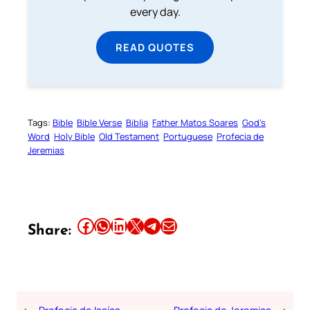
every day.
READ QUOTES
Tags:
Bible
Bible Verse
Biblia
Father Matos Soares
God’s
Word
Holy Bible
Old Testament
Portuguese
Profecia de
Jeremias
Share this article on Facebook
Share this article on WhatsApp
Share this article on LinkedIn
Share this article on X
Share this article on Telegram
Email this Article
Share:
←
Profecia de Isaías
Profecia de Jeremias
→