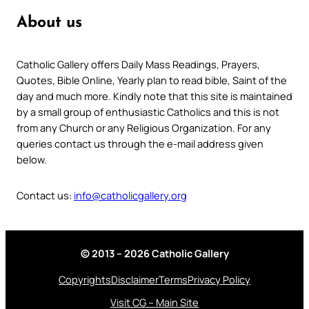
About us
Catholic Gallery offers Daily Mass Readings, Prayers,
Quotes, Bible Online, Yearly plan to read bible, Saint of the
day and much more. Kindly note that this site is maintained
by a small group of enthusiastic Catholics and this is not
from any Church or any Religious Organization. For any
queries contact us through the e-mail address given
below.
Contact us:
info@catholicgallery.org
© 2013 – 2026 Catholic Gallery
Copyrights
Disclaimer
Terms
Privacy Policy
Visit CG – Main Site