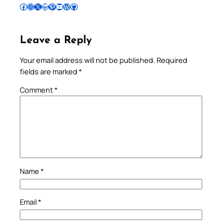
Follow Pradeep on Facebook
Follow Pradeep on Instagram
Follow Pradeep on X
Follow Pradeep on LinkedIn
Follow Pradeep on Pinterest
Subscribe to Pradeep’s Youtube Channel
Follow Pradeep on WordPress
Follow Pradeep on GitHub
Leave a Reply
Your email address will not be published.
Required
fields are marked
*
Comment
*
Name
*
Email
*