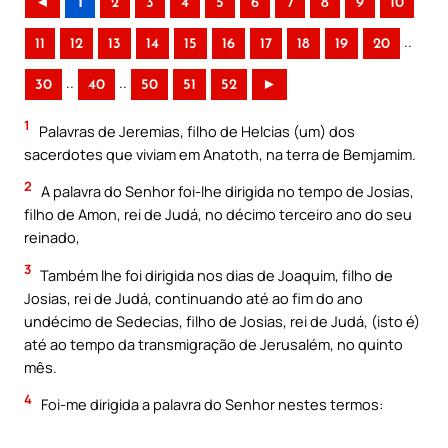
◄
1
2
3
4
5
6
7
8
9
10
..
11
12
13
14
15
16
17
18
19
20
..
..
30
40
50
51
52
►
1
Palavras de Jeremias, filho de Helcias (um) dos
sacerdotes que viviam em Anatoth, na terra de Bemjamim.
2
A palavra do Senhor foi-lhe dirigida no tempo de Josias,
filho de Amon, rei de Judá, no décimo terceiro ano do seu
reinado,
3
Também lhe foi dirigida nos dias de Joaquim, filho de
Josias, rei de Judá, continuando até ao fim do ano
undécimo de Sedecias, filho de Josias, rei de Judá, (isto é)
até ao tempo da transmigração de Jerusalém, no quinto
mês.
4
Foi-me dirigida a palavra do Senhor nestes termos: