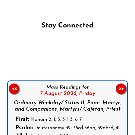
Stay Connected
Follow us on Facebook
Follow us on Instagram
Follow us on X
Subscribe to our YouTube Channel
Follow us on WhatsApp
Mass Readings for
<<
>>
7 August 2026,
Friday
Ordinary Weekday/ Sixtus II, Pope, Martyr,
and Companions, Martyrs/ Cajetan, Priest
First:
Nahum 2: 1, 3; 3: 1-3, 6-7
Psalm:
Deuteronomy 32: 35cd-36ab, 39abcd, 41