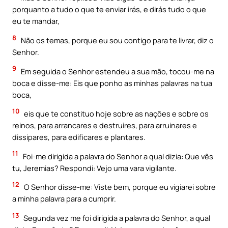
porquanto a tudo o que te enviar irás, e dirás tudo o que
eu te mandar,
8
Não os temas, porque eu sou contigo para te livrar, diz o
Senhor.
9
Em seguida o Senhor estendeu a sua mão, tocou-me na
boca e disse-me: Eis que ponho as minhas palavras na tua
boca,
10
eis que te constituo hoje sobre as nações e sobre os
reinos, para arrancares e destruíres, para arruinares e
dissipares, para edificares e plantares.
11
Foi-me dirigida a palavra do Senhor a qual dizia: Que vês
tu, Jeremias? Respondi: Vejo uma vara vigilante.
12
O Senhor disse-me: Viste bem, porque eu vigiarei sobre
a minha palavra para a cumprir.
13
Segunda vez me foi dirigida a palavra do Senhor, a qual