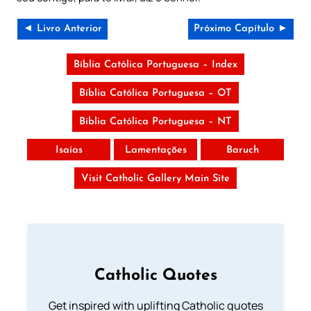
◄ Livro Anterior
Próximo Capítulo ►
Bíblia Católica Portuguesa – Index
Bíblia Católica Portuguesa – OT
Bíblia Católica Portuguesa – NT
Isaías
Lamentações
Baruch
Visit Catholic Gallery Main Site
Catholic Quotes
Get inspired with uplifting Catholic quotes