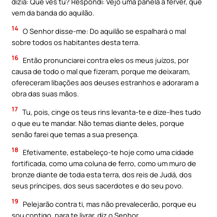
dizia: Que vês tu? Respondi: Vejo uma panela a ferver, que
vem da banda do aquilão.
14
O Senhor disse-me: Do aquilão se espalhará o mal
sobre todos os habitantes desta terra.
16
Então pronunciarei contra eles os meus juízos, por
causa de todo o mal que fizeram, porque me deixaram,
ofereceram libações aos deuses estranhos e adoraram a
obra das suas mãos.
17
Tu, pois, cinge os teus rins levanta-te e dize-lhes tudo
o que eu te mandar. Não temas diante deles, porque
senão farei que temas a sua presença.
18
Efetivamente, estabeleço-te hoje como uma cidade
fortificada, como uma coluna de ferro, como um muro de
bronze diante de toda esta terra, dos reis de Judá, dos
seus príncipes, dos seus sacerdotes e do seu povo.
19
Pelejarão contra ti, mas não prevalecerão, porque eu
sou contigo, para te livrar, diz o Senhor.