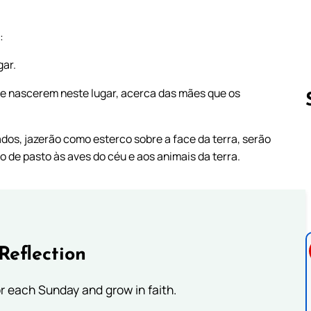
:
gar.
que nascerem neste lugar, acerca das mães que os
os, jazerão como esterco sobre a face da terra, serão
Follow us 
 de pasto às aves do céu e aos animais da terra.
Reflection
or each Sunday and grow in faith.