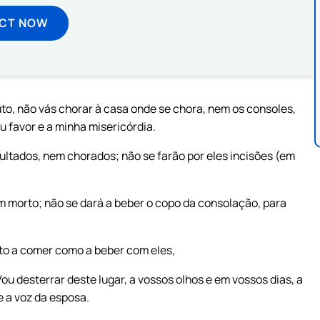
ECT NOW
uto, não vás chorar à casa onde se chora, nem os consoles,
u favor e a minha misericórdia.
ltados, nem chorados; não se farão por eles incisões (em
m morto; não se dará a beber o copo da consolação, para
to a comer como a beber com eles,
Vou desterrar deste lugar, a vossos olhos e em vossos dias, a
 e a voz da esposa.