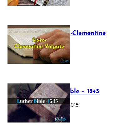
The Sixto-Clementine
Vulgate
July 12, 2025
Luther Bible – 1545
October 17, 2018