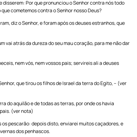
te disserem: Por que pronunciou o Senhor contra nós todo
 o que cometemos contra o Senhor nosso Deus?
am, diz o Senhor, e foram após os deuses estranhos, que
 um vai atrás da dureza do seu mau coração, para me não dar
ceis, nem vós, nem vossos pais; servireis ali a deuses
enhor, que tirou os filhos de Israel da terra do Egito, – (ver
erra do aquilão e de todas as terras, por onde os havia
pais. (ver nota)
 os pescarão: depois disto, enviarei muitos caçadores, e
cavernas dos penhascos.