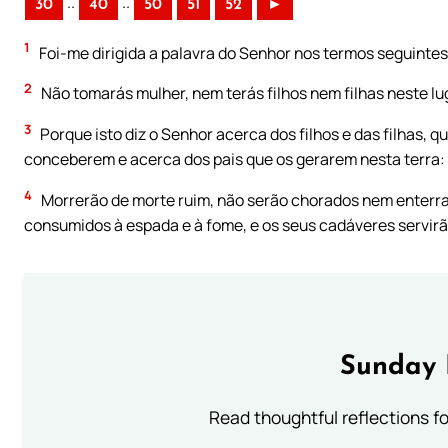
..
..
30
40
50
51
52
►
1
Foi-me dirigida a palavra do Senhor nos termos seguintes
2
Não tomarás mulher, nem terás filhos nem filhas neste lu
3
Porque isto diz o Senhor acerca dos filhos e das filhas, 
conceberem e acerca dos pais que os gerarem nesta terra:
4
Morrerão de morte ruim, não serão chorados nem enterrad
consumidos à espada e à fome, e os seus cadáveres servirão
Sunday 
Read thoughtful reflections f