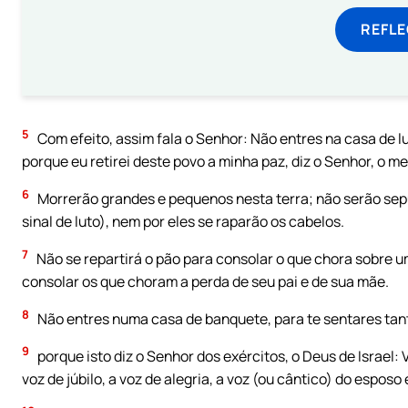
REFL
5
Com efeito, assim fala o Senhor: Não entres na casa de l
porque eu retirei deste povo a minha paz, diz o Senhor, o me
6
Morrerão grandes e pequenos nesta terra; não serão sepu
sinal de luto), nem por eles se raparão os cabelos.
7
Não se repartirá o pão para consolar o que chora sobre u
consolar os que choram a perda de seu pai e de sua mãe.
8
Não entres numa casa de banquete, para te sentares tan
9
porque isto diz o Senhor dos exércitos, o Deus de Israel: 
voz de júbilo, a voz de alegria, a voz (ou cântico) do esposo