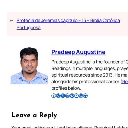
←
Profecia de Jeremias capitulo – 15 – Bíblia Católica
Portuguesa
Pradeep Augustine
Pradeep Augustine is the founder of C
Readings in multiple languages, praye
spiritual resources since 2013. He ma
alongside his professional career (
Re
profiles below.
Follow Pradeep on Facebook
Follow Pradeep on Instagram
Follow Pradeep on X
Follow Pradeep on LinkedIn
Follow Pradeep on Pinterest
Subscribe to Pradeep’s Youtube Channel
Follow Pradeep on WordPress
Follow Pradeep on GitHub
Leave a Reply
Your email address will not be published.
Required fields