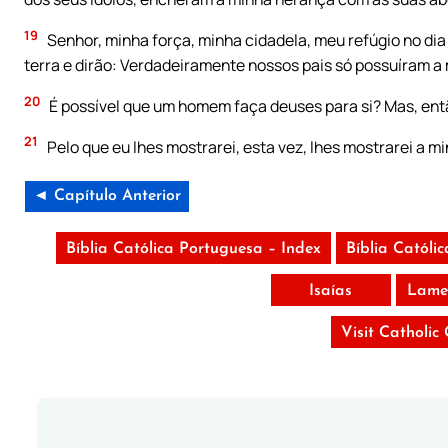
19
Senhor, minha força, minha cidadela, meu refúgio no dia 
terra e dirão: Verdadeiramente nossos pais só possuíram a 
20
É possível que um homem faça deuses para si? Mas, entã
21
Pelo que eu lhes mostrarei, esta vez, lhes mostrarei a 
◄ Capítulo Anterior
Bíblia Católica Portuguesa – Index
Bíblia Católi
Isaías
Lame
Visit Catholic