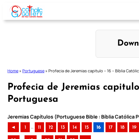
Skip
to
content
Down
Home
»
Portuguese
»
Profecia de Jeremias capitulo – 16 – Bíblia Catól
Profecia de Jeremias capitulo
Portuguesa
Jeremias Capítulos (Portuguese Bible : Bíblia Católica
..
◄
1
11
12
13
14
15
16
17
18
19