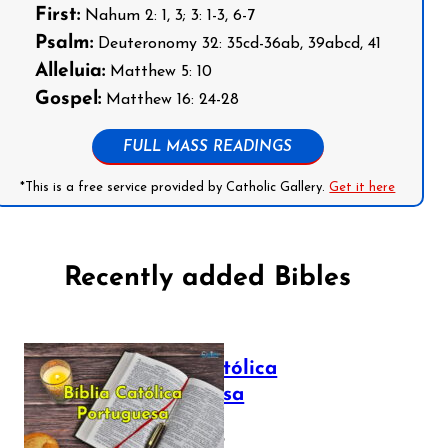
First:
Nahum 2: 1, 3; 3: 1-3, 6-7
Psalm:
Deuteronomy 32: 35cd-36ab, 39abcd, 41
Alleluia:
Matthew 5: 10
Gospel:
Matthew 16: 24-28
FULL MASS READINGS
*This is a free service provided by Catholic Gallery.
Get it here
Recently added Bibles
Bíblia Católica
Portuguesa
July 16, 2025