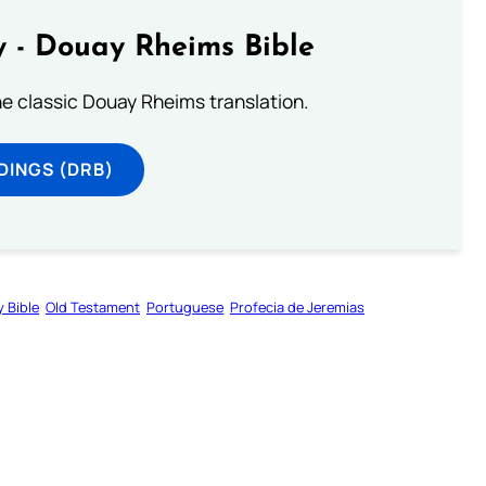
 - Douay Rheims Bible
he classic Douay Rheims translation.
DINGS (DRB)
y Bible
Old Testament
Portuguese
Profecia de Jeremias