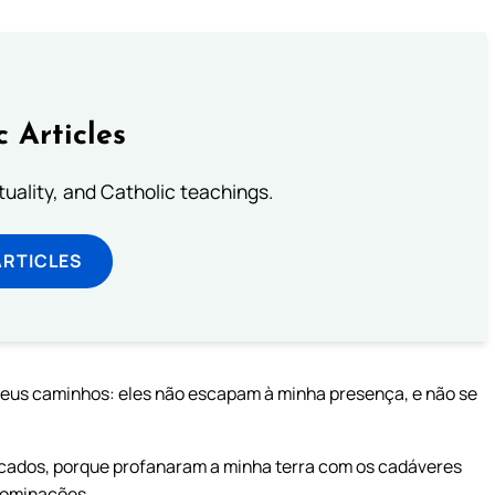
c Articles
rituality, and Catholic teachings.
ARTICLES
seus caminhos: eles não escapam à minha presença, e não se
cados, porque profanaram a minha terra com os cadáveres
bominações.