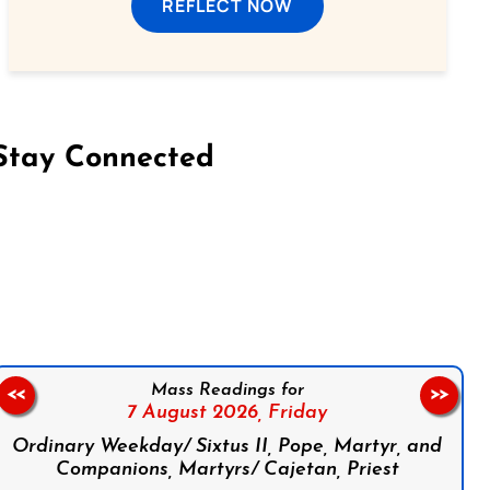
REFLECT NOW
Stay Connected
on Facebook
Follow us on Instagram
Follow us on X
Subscribe to our YouTube Channel
Follow us on WhatsApp
Mass Readings for
<<
>>
7 August 2026,
Friday
Ordinary Weekday/ Sixtus II, Pope, Martyr, and
Companions, Martyrs/ Cajetan, Priest