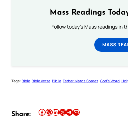
Mass Readings Today
Follow today's Mass readings in t
MASS REA
Tags:
Bible
Bible Verse
Biblia
Father Matos Soares
God’s Word
Hol
Share this article on Facebook
Share this article on WhatsApp
Share this article on LinkedIn
Share this article on X
Share this article on Telegram
Email this Article
Share: