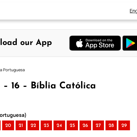
Eng
load our App
ica Portuguesa
 – 16 – Bíblia Católica
 Portuguesa)
20
21
22
23
24
25
26
27
28
29