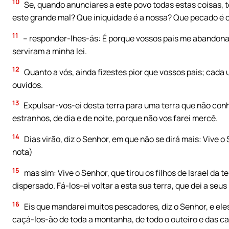
10
Se, quando anunciares a este povo todas estas coisas, 
este grande mal? Que iniquidade é a nossa? Que pecado é
11
– responder-lhes-ás: É porque vossos pais me abandonar
serviram a minha lei.
12
Quanto a vós, ainda fizestes pior que vossos pais; cada
ouvidos.
13
Expulsar-vos-ei desta terra para uma terra que não conhe
estranhos, de dia e de noite, porque não vos farei mercê.
14
Dias virão, diz o Senhor, em que não se dirá mais: Vive o S
nota)
15
mas sim: Vive o Senhor, que tirou os filhos de Israel da t
dispersado. Fá-los-ei voltar a esta sua terra, que dei a seus 
16
Eis que mandarei muitos pescadores, diz o Senhor, e eles
caçá-los-ão de toda a montanha, de todo o outeiro e das 