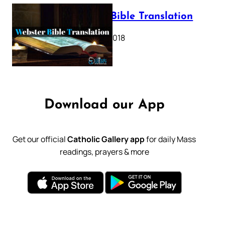
Webster Bible Translation
October 11, 2018
Download our App
Get our official
Catholic Gallery app
for daily Mass
readings, prayers & more