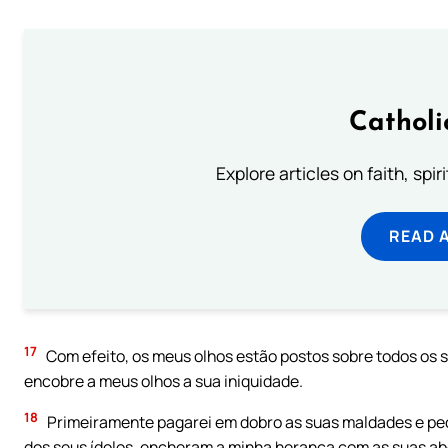
Catholi
Explore articles on faith, spi
READ 
17
Com efeito, os meus olhos estão postos sobre todos os 
encobre a meus olhos a sua iniquidade.
18
Primeiramente pagarei em dobro as suas maldades e pe
dos seus ídolos, encheram a minha herança com as suas a