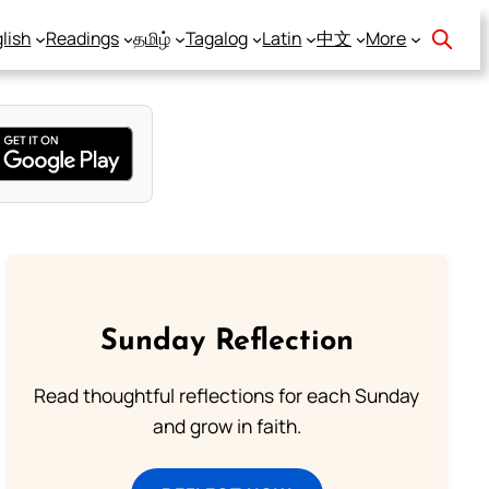
lish
Readings
தமிழ்
Tagalog
Latin
中文
More
Sunday Reflection
Read thoughtful reflections for each Sunday
and grow in faith.