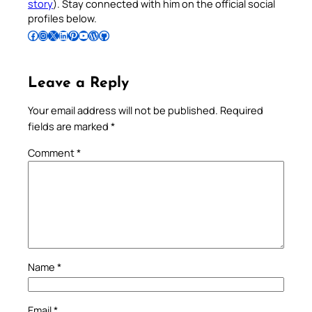
story
). Stay connected with him on the official social
profiles below.
Follow Pradeep on Facebook
Follow Pradeep on Instagram
Follow Pradeep on X
Follow Pradeep on LinkedIn
Follow Pradeep on Pinterest
Subscribe to Pradeep’s Youtube Channel
Follow Pradeep on WordPress
Follow Pradeep on GitHub
Leave a Reply
Your email address will not be published.
Required
fields are marked
*
Comment
*
Name
*
Email
*