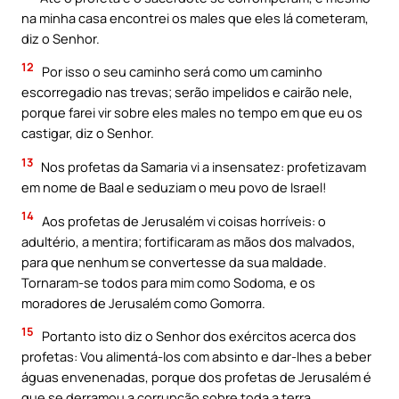
na minha casa encontrei os males que eles lá cometeram,
diz o Senhor.
12
Por isso o seu caminho será como um caminho
escorregadio nas trevas; serão impelidos e cairão nele,
porque farei vir sobre eles males no tempo em que eu os
castigar, diz o Senhor.
13
Nos profetas da Samaria vi a insensatez: profetizavam
em nome de Baal e seduziam o meu povo de Israel!
14
Aos profetas de Jerusalém vi coisas horríveis: o
adultério, a mentira; fortificaram as mãos dos malvados,
para que nenhum se convertesse da sua maldade.
Tornaram-se todos para mim como Sodoma, e os
moradores de Jerusalém como Gomorra.
15
Portanto isto diz o Senhor dos exércitos acerca dos
profetas: Vou alimentá-los com absinto e dar-lhes a beber
águas envenenadas, porque dos profetas de Jerusalém é
que se derramou a corrupção sobre toda a terra.