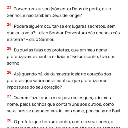
23
Porventura eu sou (sòmente) Deus de perto, diz o
Senhor, e não também Deus de longe?
24
Poderá alguém ocultar-se em lugares secretos, sem
que eu o veja? – diz o Senhor. Porventura não encho o céu
e a terra? – diz o Senhor.
25
Eu ouvi as falas dos profetas, que em meu nome
profetizavam a mentira e diziam: Tive um sonho, tive um
sonho.
26
Até quando há-de durar esta ideia no coração dos
profetas que vaticinam a mentira, que profetizam as
imposturas do seu coração?
27
Querem fazer que o meu povo se esqueça do meu
nome, pelos sonhos que contam uns aos outros, como
seus pais se esqueceram do meu nome, por causa de Baal.
28
O profeta que tem um sonho, conte o seu sonho; o