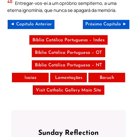
40
Entregar-vos-ei a um opróbrio sempiterno, a uma
eterna ignomínia, que nunca se apagará da memória.
◄ Capítulo Anterior
Próximo Capítulo ►
Bíblia Católica Portuguesa – Index
Bíblia Católica Portuguesa – OT
Bíblia Católica Portuguesa – NT
Isaías
Lamentações
Baruch
Visit Catholic Gallery Main Site
Sunday Reflection