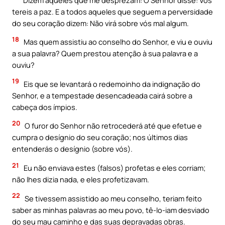
tereis a paz. E a todos aqueles que seguem a perversidade
do seu coração dizem: Não virá sobre vós mal algum.
18
Mas quem assistiu ao conselho do Senhor, e viu e ouviu
a sua palavra? Quem prestou atenção à sua palavra e a
ouviu?
19
Eis que se levantará o redemoinho da indignação do
Senhor, e a tempestade desencadeada cairá sobre a
cabeça dos ímpios.
20
O furor do Senhor não retrocederá até que efetue e
cumpra o desígnio do seu coração; nos últimos dias
entenderás o desígnio (sobre vós).
21
Eu não enviava estes (falsos) profetas e eles corriam;
não lhes dizia nada, e eles profetizavam.
22
Se tivessem assistido ao meu conselho, teriam feito
saber as minhas palavras ao meu povo, tê-lo-iam desviado
do seu mau caminho e das suas depravadas obras.