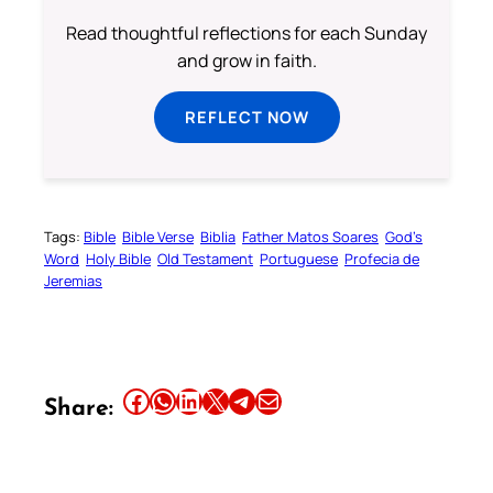
Read thoughtful reflections for each Sunday
and grow in faith.
REFLECT NOW
Tags:
Bible
Bible Verse
Biblia
Father Matos Soares
God’s
Word
Holy Bible
Old Testament
Portuguese
Profecia de
Jeremias
Share this article on Facebook
Share this article on WhatsApp
Share this article on LinkedIn
Share this article on X
Share this article on Telegram
Email this Article
Share: