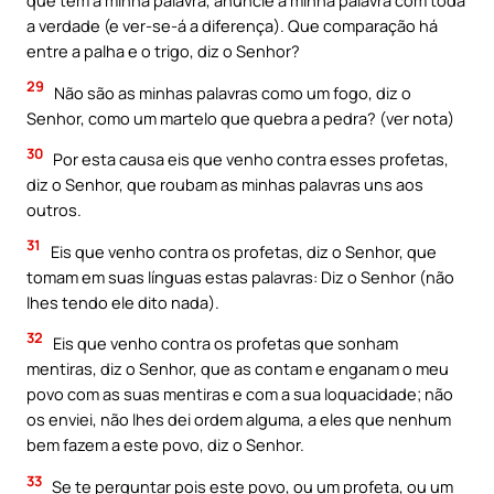
que tem a minha palavra, anuncie a minha palavra com toda
a verdade (e ver-se-á a diferença). Que comparação há
entre a palha e o trigo, diz o Senhor?
29
Não são as minhas palavras como um fogo, diz o
Senhor, como um martelo que quebra a pedra? (ver nota)
30
Por esta causa eis que venho contra esses profetas,
diz o Senhor, que roubam as minhas palavras uns aos
outros.
31
Eis que venho contra os profetas, diz o Senhor, que
tomam em suas línguas estas palavras: Diz o Senhor (não
lhes tendo ele dito nada).
32
Eis que venho contra os profetas que sonham
mentiras, diz o Senhor, que as contam e enganam o meu
povo com as suas mentiras e com a sua loquacidade; não
os enviei, não lhes dei ordem alguma, a eles que nenhum
bem fazem a este povo, diz o Senhor.
33
Se te perguntar pois este povo, ou um profeta, ou um