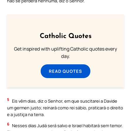
não se perderá nenhuma, diz o Senhor.
Catholic Quotes
Get inspired with uplifting Catholic quotes every
day.
READ QUOTES
5
Eis vêm dias, diz o Senhor, em que suscitarei a Davide
um germen justo; reinará como rei sábio, praticará o direito
e a justiça na terra.
6
Nesses dias Judá será salvo e Israel habitará sem temor.