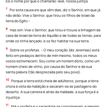
Eis o nome por que o chamarão: Iavé, nossa justiça.
7
Por esta causa eis que vêm dias, diz o Senhor, em que já
não dirão: Vive o Senhor, que tirou os filhos de Israel da
terra do Egito –
8
mas sim: Vive o Senhor, que tirou e trouxe a linhagem da
casa de Israel da terra do Aquilão e de todas as terras, para
onde os tinha lançado, e os fez habitar na sua terra.
9
Sobre os profetas. – O meu coração (diz Jeremias) está
feito em pedaços dentro de mim mesmo, todos os meus
ossos estremecem. Sou como um homem ébrio, como um
homem cheio de vinho, por causa do Senhor e da sua
santa palavra (tão desprezada pelo seu povo).
10
Porque a terra está cheia de adúlteros, porque a terra
chora à vista da maldição e secaram-se as pastagens do
deserto. A sua carreira é atrás da maldade, a sua força é a
injustiça.
11
Até o profeta e o sacerdote se corromperam, e mesmo