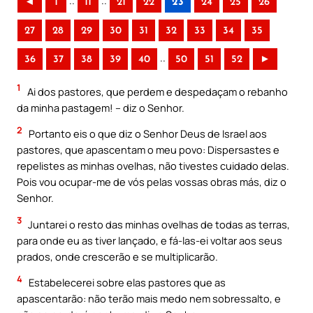
..
..
◄
1
11
21
22
23
24
25
26
27
28
29
30
31
32
33
34
35
..
36
37
38
39
40
50
51
52
►
1
Ai dos pastores, que perdem e despedaçam o rebanho
da minha pastagem! – diz o Senhor.
2
Portanto eis o que diz o Senhor Deus de Israel aos
pastores, que apascentam o meu povo: Dispersastes e
repelistes as minhas ovelhas, não tivestes cuidado delas.
Pois vou ocupar-me de vós pelas vossas obras más, diz o
Senhor.
3
Juntarei o resto das minhas ovelhas de todas as terras,
para onde eu as tiver lançado, e fá-las-ei voltar aos seus
prados, onde crescerão e se multiplicarão.
4
Estabelecerei sobre elas pastores que as
apascentarão: não terão mais medo nem sobressalto, e