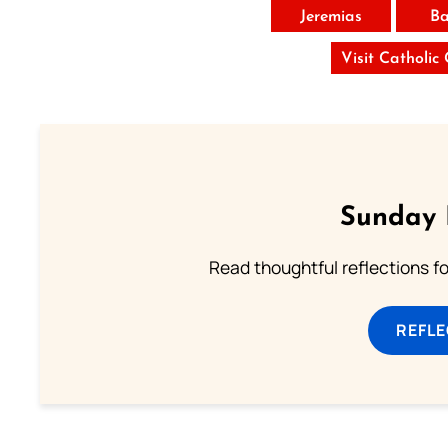
Jeremias
Ba
Visit Catholic
Sunday 
Read thoughtful reflections f
REFL