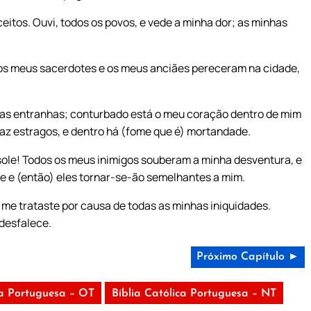
eitos. Ouvi, todos os povos, e vede a minha dor; as minhas
s meus sacerdotes e os meus anciães pereceram na cidade,
has entranhas; conturbado está o meu coração dentro de mim
az estragos, e dentro há (fome que é) mortandade.
le! Todos os meus inimigos souberam a minha desventura, e
ste e (então) eles tornar-se-ão semelhantes a mim.
o me trataste por causa de todas as minhas iniquidades.
desfalece.
Próximo Capítulo ►
ca Portuguesa – OT
Bíblia Católica Portuguesa – NT