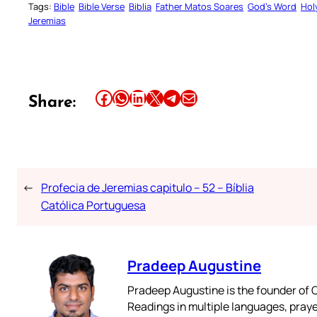
Tags:
Bible
Bible Verse
Biblia
Father Matos Soares
God’s Word
Hol
Jeremias
Share this article on Facebook
Share this article on WhatsApp
Share this article on LinkedIn
Share this article on X
Share this article on Telegram
Email this Article
Share:
←
Profecia de Jeremias capitulo – 52 – Bíblia
Católica Portuguesa
Pradeep Augustine
Pradeep Augustine is the founder of C
Readings in multiple languages, praye