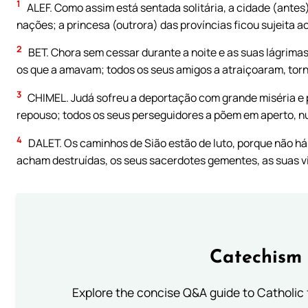
1
ALEF. Como assim está sentada solitária, a cidade (ante
nações; a princesa (outrora) das províncias ficou sujeita ao
2
BET. Chora sem cessar durante a noite e as suas lágrima
os que a amavam; todos os seus amigos a atraiçoaram, tor
3
CHIMEL. Judá sofreu a deportação com grande miséria e 
repouso; todos os seus perseguidores a põem em aperto, 
4
DALET. Os caminhos de Sião estão de luto, porque não há
acham destruídas, os seus sacerdotes gementes, as suas vi
Catechism 
Explore the concise Q&A guide to Catholic f