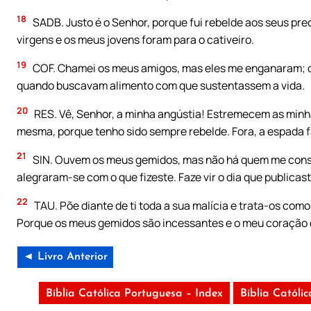
18
SADB. Justo é o Senhor, porque fui rebelde aos seus prec
virgens e os meus jovens foram para o cativeiro.
19
COF. Chamei os meus amigos, mas eles me enganaram; o
quando buscavam alimento com que sustentassem a vida.
20
RES. Vê, Senhor, a minha angústia! Estremecem as min
mesma, porque tenho sido sempre rebelde. Fora, a espada f
21
SIN. Ouvem os meus gemidos, mas não há quem me conso
alegraram-se com o que fizeste. Faze vir o dia que publica
22
TAU. Põe diante de ti toda a sua malícia e trata-os com
Porque os meus gemidos são incessantes e o meu coração 
◄ Livro Anterior
Bíblia Católica Portuguesa – Index
Bíblia Católi