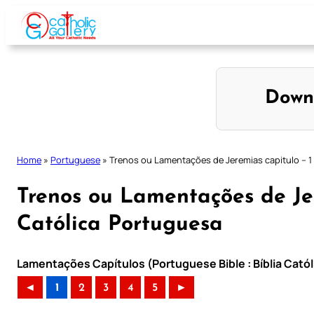
Skip
to
content
Down
Home
»
Portuguese
»
Trenos ou Lamentações de Jeremias capitulo – 1 
Trenos ou Lamentações de Jer
Católica Portuguesa
Lamentações Capítulos (Portuguese Bible : Bíblia Cató
◄
1
2
3
4
5
►