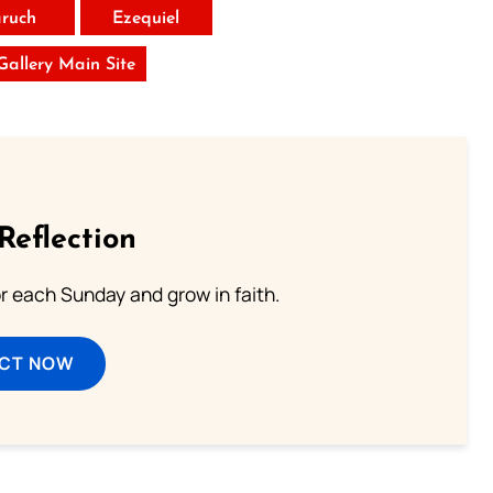
ruch
Ezequiel
 Gallery Main Site
Reflection
or each Sunday and grow in faith.
ECT NOW