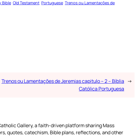
y Bible
Old Testament
Portuguese
Trenos ou Lamentações de
Trenos ou Lamentações de Jeremias capitulo – 2 – Bíblia
→
Católica Portuguesa
atholic Gallery, a faith-driven platform sharing Mass
rs, quotes, catechism, Bible plans, reflections, and other