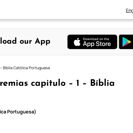
Eng
load our App
– Bíblia Católica Portuguesa
emias capitulo – 1 – Bíblia
lica Portuguesa)