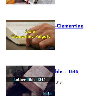
The Sixto-Clementine
Vulgate
July 12, 2025
Luther Bible – 1545
October 17, 2018