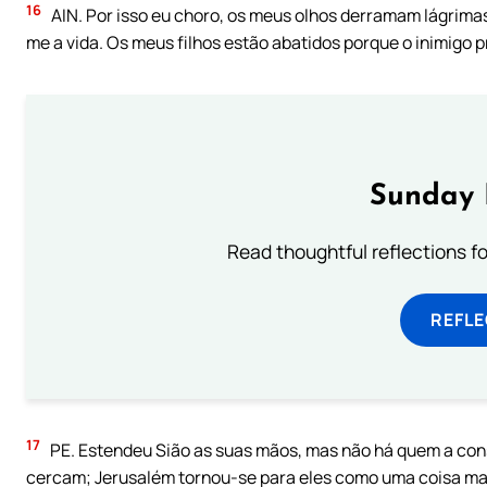
16
AIN. Por isso eu choro, os meus olhos derramam lágrimas
me a vida. Os meus filhos estão abatidos porque o inimigo 
Sunday 
Read thoughtful reflections f
REFL
17
PE. Estendeu Sião as suas mãos, mas não há quem a cons
cercam; Jerusalém tornou-se para eles como uma coisa m