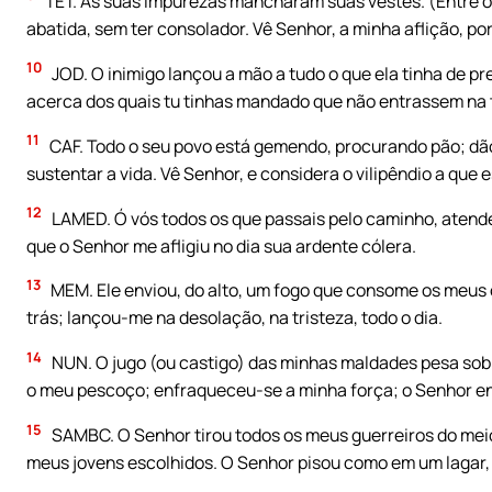
TET. As suas impurezas mancharam suas vestes. (Entre 
abatida, sem ter consolador. Vê Senhor, a minha aflição, por
10
JOD. O inimigo lançou a mão a tudo o que ela tinha de pre
acerca dos quais tu tinhas mandado que não entrassem na 
11
CAF. Todo o seu povo está gemendo, procurando pão; dão 
sustentar a vida. Vê Senhor, e considera o vilipêndio a que 
12
LAMED. Ó vós todos os que passais pelo caminho, atende
que o Senhor me afligiu no dia sua ardente cólera.
13
MEM. Ele enviou, do alto, um fogo que consome os meus 
trás; lançou-me na desolação, na tristeza, todo o dia.
14
NUN. O jugo (ou castigo) das minhas maldades pesa sob
o meu pescoço; enfraqueceu-se a minha força; o Senhor en
15
SAMBC. O Senhor tirou todos os meus guerreiros do mei
meus jovens escolhidos. O Senhor pisou como em um lagar, a