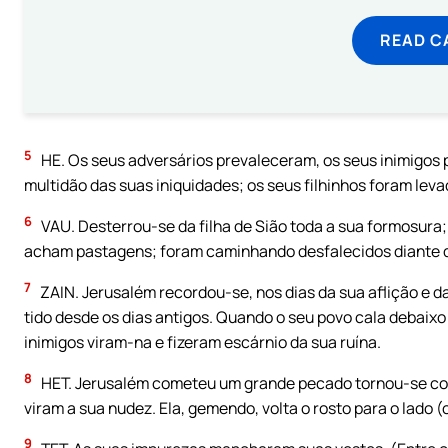
READ C
5
HE. Os seus adversários prevaleceram, os seus inimigos
multidão das suas iniquidades; os seus filhinhos foram leva
6
VAU. Desterrou-se da filha de Sião toda a sua formosura
acham pastagens; foram caminhando desfalecidos diante d
7
ZAIN. Jerusalém recordou-se, nos dias da sua aflição e da
tido desde os dias antigos. Quando o seu povo cala debaixo
inimigos viram-na e fizeram escárnio da sua ruína.
8
HET. Jerusalém cometeu um grande pecado tornou-se co
viram a sua nudez. Ela, gemendo, volta o rosto para o lado 
9