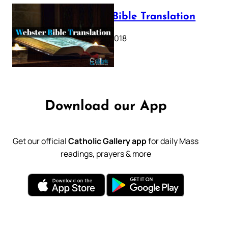
Webster Bible Translation
October 11, 2018
Download our App
Get our official
Catholic Gallery app
for daily Mass
readings, prayers & more