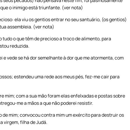
os seus pecados) não pensava neste fim; foi pasmosamente
que o inimigo está triunfante. (ver nota)
cioso: ela viu os gentios entrar no seu santuário, (os gentios)
tua assembleia. (ver nota)
tudo o que têm de precioso a troco de alimento, para
estou reduzida.
i e vede se há dor semelhante à dor que me atormenta, com
ossos; estendeu uma rede aos meus pés, fez-me cair para
re mim; com a sua mão foram elas enfelxadas e postas sobre
tregou-me a mãos a que não poderei resistir.
o de mim; convocou contra mim um exército para destruir os
 virgem, filha de Judá.