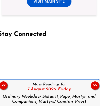
VISIT MAIN SITE
Stay Connected
on Facebook
Follow us on Instagram
Follow us on X
Subscribe to our YouTube Channel
Follow us on WhatsApp
Mass Readings for
<<
>>
7 August 2026,
Friday
Ordinary Weekday/ Sixtus II, Pope, Martyr, and
Companions, Martyrs/ Cajetan, Priest