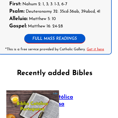
First:
Nahum 2: 1, 3; 3: 1-3, 6-7
Psalm:
Deuteronomy 32: 35cd-36ab, 39abcd, 41
Alleluia:
Matthew 5: 10
Gospel:
Matthew 16: 24-28
FULL MASS READINGS
*This is a free service provided by Catholic Gallery.
Get it here
Recently added Bibles
Bíblia Católica
Portuguesa
July 16, 2025