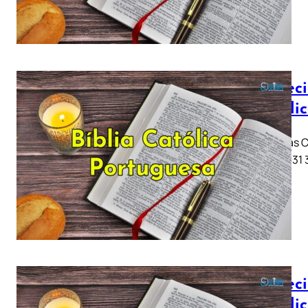
Profeci
Católi
Jeremias Ca
11 .. 21 .. 
Profeci
Católi