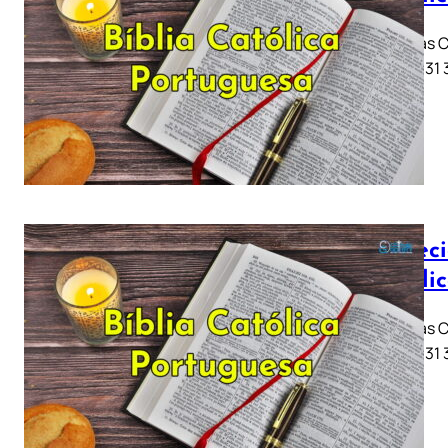
Jeremias Ca
11 .. 21 .. 
Profeci
Católi
Jeremias Ca
11 .. 21 .. 