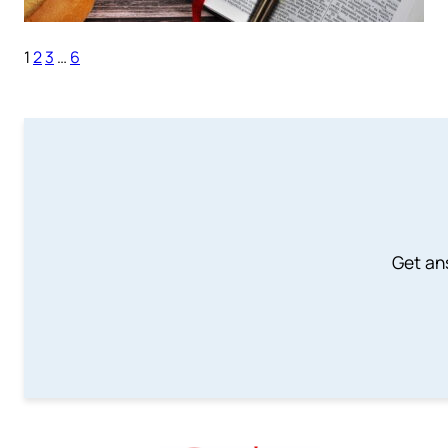
1
2
3
…
6
Get an