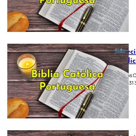
Profeci
Católi
Jeremias Ca
11 .. 21 .. 