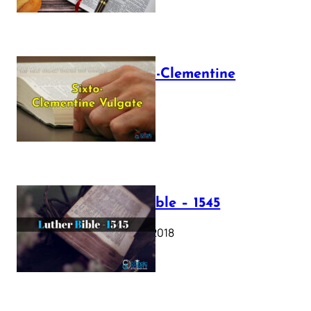
The Sixto-Clementine
Vulgate
July 12, 2025
Luther Bible – 1545
October 17, 2018