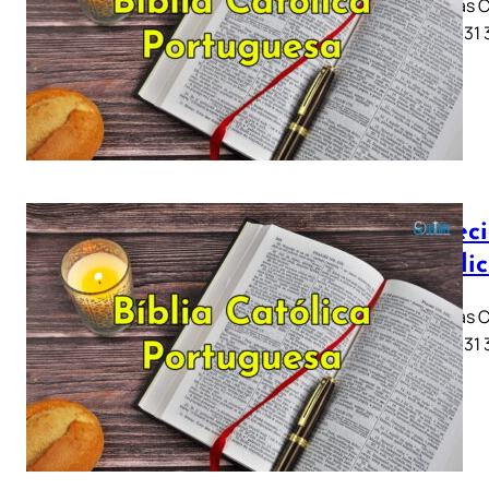
Jeremias Ca
11 .. 21 .. 
Profeci
Católi
Jeremias Ca
11 .. 21 .. 