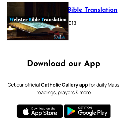
Webster Bible Translation
October 11, 2018
Download our App
Get our official
Catholic Gallery app
for daily Mass
readings, prayers & more