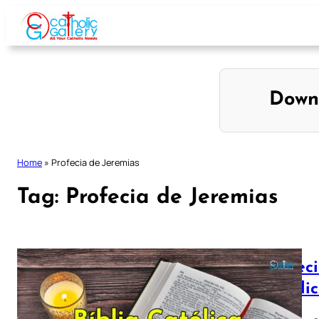
Skip
to
content
Down
Home
»
Profecia de Jeremias
Tag:
Profecia de Jeremias
Profeci
Católi