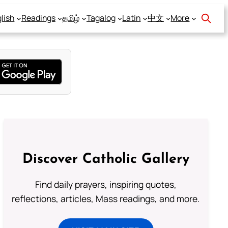
lish
Readings
தமிழ்
Tagalog
Latin
中文
More
Discover Catholic Gallery
Find daily prayers, inspiring quotes,
reflections, articles, Mass readings, and more.