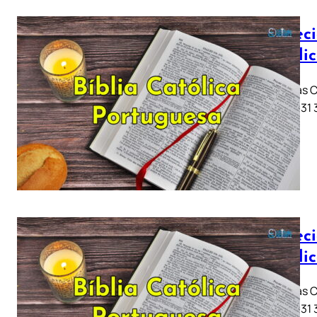
Profeci
Católi
Jeremias Ca
11 .. 21 .. 
Profeci
Católi
Jeremias Ca
11 .. 21 .. 