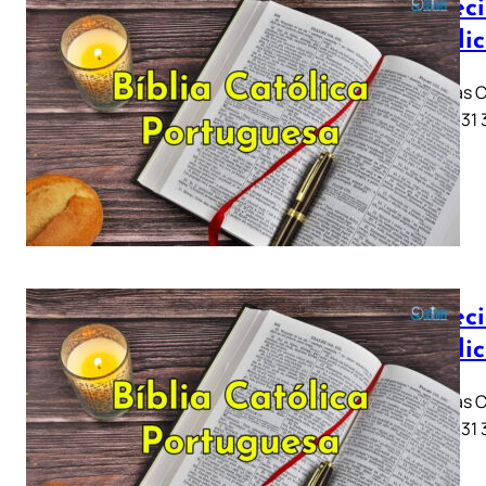
Profeci
Católi
Jeremias Ca
11 .. 21 .. 
Profeci
Católi
Jeremias Ca
11 .. 21 .. 