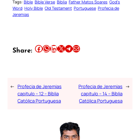
Tags:
Bible
Bible Verse
Biblia
Father Matos Soares
God’s
Word
Holy Bible
Old Testament
Portuguese
Profecia de
Jeremias
Share this article on Facebook
Share this article on WhatsApp
Share this article on LinkedIn
Share this article on X
Share this article on Telegram
Email this Article
Share:
←
Profecia de Jeremias
Profecia de Jeremias
→
capitulo – 12 – Bíblia
capitulo – 14 – Bíblia
Católica Portuguesa
Católica Portuguesa