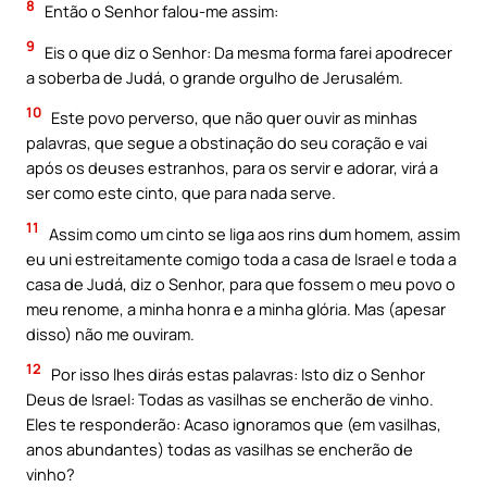
8
Então o Senhor falou-me assim:
9
Eis o que diz o Senhor: Da mesma forma farei apodrecer
a soberba de Judá, o grande orgulho de Jerusalém.
10
Este povo perverso, que não quer ouvir as minhas
palavras, que segue a obstinação do seu coração e vai
após os deuses estranhos, para os servir e adorar, virá a
ser como este cinto, que para nada serve.
11
Assim como um cinto se liga aos rins dum homem, assim
eu uni estreitamente comigo toda a casa de Israel e toda a
casa de Judá, diz o Senhor, para que fossem o meu povo o
meu renome, a minha honra e a minha glória. Mas (apesar
disso) não me ouviram.
12
Por isso lhes dirás estas palavras: Isto diz o Senhor
Deus de Israel: Todas as vasilhas se encherão de vinho.
Eles te responderão: Acaso ignoramos que (em vasilhas,
anos abundantes) todas as vasilhas se encherão de
vinho?