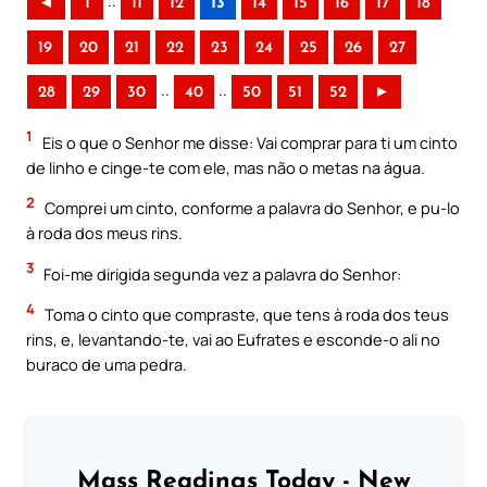
..
◄
1
11
12
13
14
15
16
17
18
19
20
21
22
23
24
25
26
27
..
..
28
29
30
40
50
51
52
►
1
Eis o que o Senhor me disse: Vai comprar para ti um cinto
de linho e cinge-te com ele, mas não o metas na água.
2
Comprei um cinto, conforme a palavra do Senhor, e pu-lo
à roda dos meus rins.
3
Foi-me dirigida segunda vez a palavra do Senhor:
4
Toma o cinto que compraste, que tens à roda dos teus
rins, e, levantando-te, vai ao Eufrates e esconde-o ali no
buraco de uma pedra.
Mass Readings Today - New