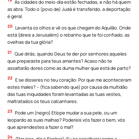
19
As cidades do meio-dia estão fechadas, e não há quem
as abra. Todo o (povo de) Judá é transferido, a deportação
é geral.
20
Levanta os olhos e vê os que chegam do Aquilão. Onde
está (direis a Jerusalém) o rebanho que te foi confiado, as
ovelhas da tua glória?
21
Que dirás, quando Deus te der por senhores aqueles
que preparaste para teus amantes? Acaso não te
assaltarão dores como as duma mulher que está de parto?
22
E se disseres no teu coração: Por que me aconteceram
estes males? – (fica sabendo que) por causa da multidão
das tuas iniquidades foram levantadas as tuas vestes,
maltratados os teus calcanhares.
23
Pode um (negro) Etíope mudar a sua pele, ou um
leopardo as suas malhas? Podereis vós fazer o bem, vós
que aprendestes a fazer o mal?
24
(Por isso, diz o Senhor): Eu os espalharei como a