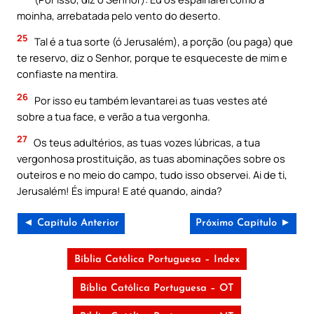
moinha, arrebatada pelo vento do deserto.
25
Tal é a tua sorte (ó Jerusalém), a porção (ou paga) que
te reservo, diz o Senhor, porque te esqueceste de mim e
confiaste na mentira.
26
Por isso eu também levantarei as tuas vestes até
sobre a tua face, e verão a tua vergonha.
27
Os teus adultérios, as tuas vozes lúbricas, a tua
vergonhosa prostituição, as tuas abominações sobre os
outeiros e no meio do campo, tudo isso observei. Ai de ti,
Jerusalém! És impura! E até quando, ainda?
◄ Capítulo Anterior
Próximo Capítulo ►
Bíblia Católica Portuguesa – Index
Bíblia Católica Portuguesa – OT