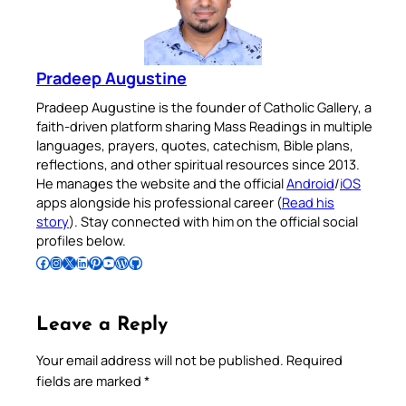
Pradeep Augustine
Pradeep Augustine is the founder of Catholic Gallery, a
faith-driven platform sharing Mass Readings in multiple
languages, prayers, quotes, catechism, Bible plans,
reflections, and other spiritual resources since 2013.
He manages the website and the official
Android
/
iOS
apps alongside his professional career (
Read his
story
). Stay connected with him on the official social
profiles below.
Follow Pradeep on Facebook
Follow Pradeep on Instagram
Follow Pradeep on X
Follow Pradeep on LinkedIn
Follow Pradeep on Pinterest
Subscribe to Pradeep’s Youtube Channel
Follow Pradeep on WordPress
Follow Pradeep on GitHub
Leave a Reply
Your email address will not be published.
Required
fields are marked
*