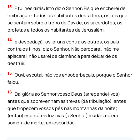
13
E tu lhes dirás: Isto diz o Senhor: Eis que encherei de
embriaguez todos os habitantes desta terra, os reis que
se sentam sobre o trono de Davide, os sacerdotes, os
profetas e todos os habitantes de Jerusalém;
14
e despedaçá-los-ei uns contra os outros, os pais
contra os filhos, diz o Senhor. Não perdoarei, não me
aplacarei, não usarei de clemência para deixar de os
destruir.
15
Ouvi, escutai, não vos ensoberbeçais, porque o Senhor
falou.
16
Dai glória ao Senhor vosso Deus (arrependei-vos)
antes que sobrevenham as trevas (da tribulação), antes
que tropecem vossos pés nas montanhas da noite;
(então) esperáreis luz mas (o Senhor) mudá-la-á em
sombra de morte, em escuridão.