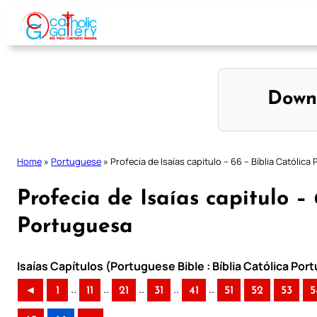
Skip
to
content
Down
Home
»
Portuguese
»
Profecia de Isaías capitulo – 66 – Bíblia Católic
Profecia de Isaías capitulo – 
Portuguesa
Isaías Capítulos (Portuguese Bible : Bíblia Católica Po
..
..
..
..
..
◄
1
11
21
31
41
51
52
53
5