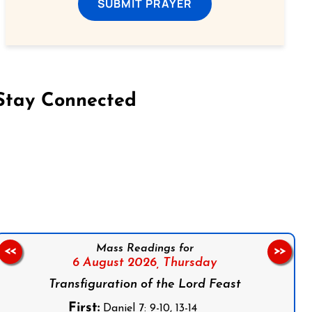
SUBMIT PRAYER
Stay Connected
on Facebook
Follow us on Instagram
Follow us on X
Subscribe to our YouTube Channel
Follow us on WhatsApp
Mass Readings for
<<
>>
6 August 2026,
Thursday
Transfiguration of the Lord Feast
First:
Daniel 7: 9-10, 13-14