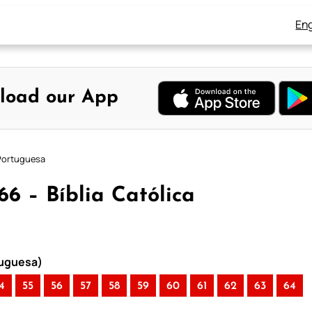
Eng
load our App
a Portuguesa
66 – Bíblia Católica
rtuguesa)
4
55
56
57
58
59
60
61
62
63
64