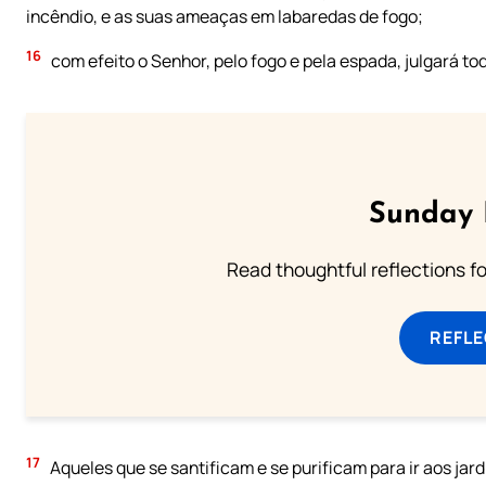
incêndio, e as suas ameaças em labaredas de fogo;
16
com efeito o Senhor, pelo fogo e pela espada, julgará to
Sunday 
Read thoughtful reflections f
REFL
17
Aqueles que se santificam e se purificam para ir aos ja