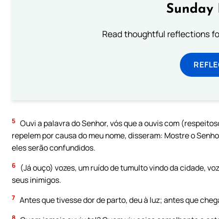
Sunday 
Read thoughtful reflections f
REFL
5
Ouvi a palavra do Senhor, vós que a ouvis com (respeito
repelem por causa do meu nome, disseram: Mostre o Senhor 
eles serão confundidos.
6
(Já ouço) vozes, um ruído de tumulto vindo da cidade, voz
seus inimigos.
7
Antes que tivesse dor de parto, deu à luz; antes que chega
8