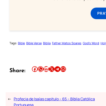
PRA
Tags:
Bible
Bible Verse
Biblia
Father Matos Soares
God’s Word
Hol
Share this article on Facebook
Share this article on WhatsApp
Share this article on LinkedIn
Share this article on X
Share this article on Telegram
Email this Article
Share:
←
Profecia de Isaías capitulo – 65 – Bíblia Católica
Portuguesa