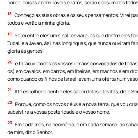
porco, coisas abomináveis e ratos, serão consumidos todos 
18
Conheço as suas obras e os seus pensamentos. Virei par
todos e verão a minha glória.
19
Porei entre eles um sinal; enviarei os que dentre eles for
Tubal, e a Javan, às ilhas longínquas, que nunca ouviram fa
glória às gentes,
20
e farão vir todos os vossos irmãos convocados de toda
os) em cavalos, em carros, em liteiras, em machos e em dro
como quando os filhos de Israel levam uma oferta num vaso
21
Até escolherei dentre eles sacerdotes e levitas, diz o Se
22
Porque, como os novos céus e a nova terra, que vou criar
subsistirá a vossa posteridade e o vosso nome.
23
Em cada mês, na neoménia, e em cada semana, ao sábado
de mim, diz o Senhor.