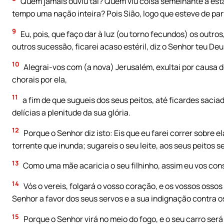
Quem jamais ouviu tal? Quem viu coisa semelhante a es
tempo uma nação inteira? Pois Sião, logo que esteve de parto
9
Eu, pois, que faço dar à luz (ou torno fecundos) os outros
outros sucessão, ficarei acaso estéril, diz o Senhor teu Deu
10
Alegrai-vos com (a nova) Jerusalém, exultai por causa d
chorais por ela,
11
a fim de que sugueis dos seus peitos, até ficardes saciad
delícias a plenitude da sua glória.
12
Porque o Senhor diz isto: Eis que eu farei correr sobre 
torrente que inunda; sugareis o seu leite, aos seus peitos s
13
Como uma mãe acaricia o seu filhinho, assim eu vos cons
14
Vós o vereis, folgará o vosso coração, e os vossos osso
Senhor a favor dos seus servos e a sua indignação contra o
15
Porque o Senhor virá no meio do fogo, e o seu carro ser