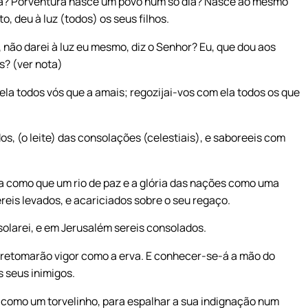
ta? Porventura nasce um povo num só dia? Nasce ao mesmo
, deu à luz (todos) os seus filhos.
, não darei à luz eu mesmo, diz o Senhor? Eu, que dou aos
s? (ver nota)
ela todos vós que a amais; regozijai-vos com ela todos os que
os, (o leite) das consolações (celestiais), e saboreeis com
ela como que um rio de paz e a glória das nações como uma
ereis levados, e acariciados sobre o seu regaço.
olarei, e em Jerusalém sereis consolados.
s retomarão vigor como a erva. E conhecer-se-á a mão do
s seus inimigos.
á como um torvelinho, para espalhar a sua indignação num