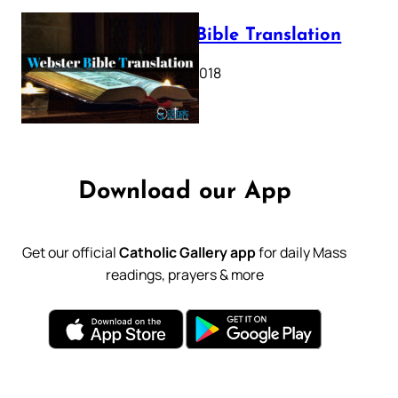
Webster Bible Translation
October 11, 2018
Download our App
Get our official
Catholic Gallery app
for daily Mass
readings, prayers & more