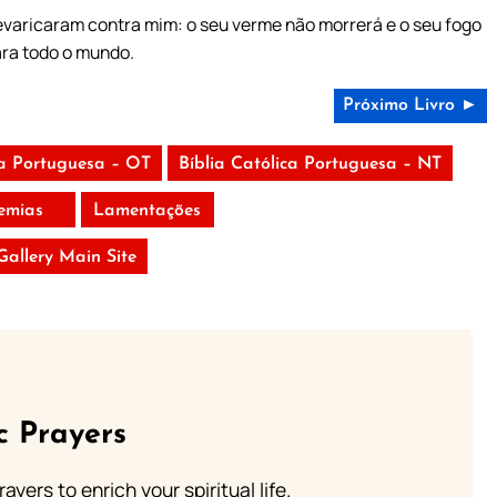
varicaram contra mim: o seu verme não morrerá e o seu fogo
para todo o mundo.
Próximo Livro ►
ca Portuguesa – OT
Bíblia Católica Portuguesa – NT
remias
Lamentações
 Gallery Main Site
c Prayers
ayers to enrich your spiritual life.