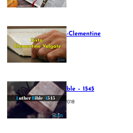
The Sixto-Clementine
Vulgate
July 12, 2025
Luther Bible – 1545
October 17, 2018