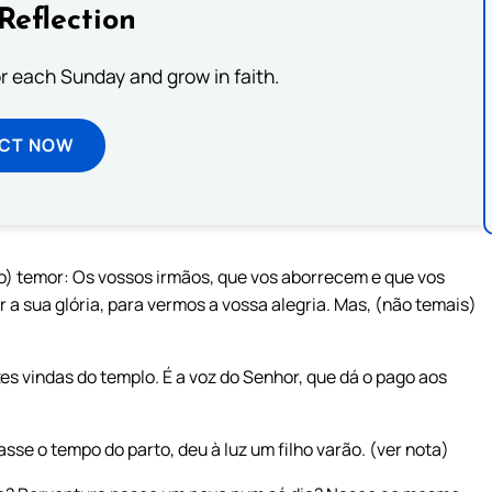
Reflection
or each Sunday and grow in faith.
ECT NOW
so) temor: Os vossos irmãos, que vos aborrecem e que vos
a sua glória, para vermos a vossa alegria. Mas, (não temais)
es vindas do templo. É a voz do Senhor, que dá o pago aos
sse o tempo do parto, deu à luz um filho varão. (ver nota)