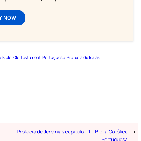
Y NOW
y Bible
Old Testament
Portuguese
Profecia de Isaías
Profecia de Jeremias capitulo – 1 – Bíblia Católica
→
Portuguesa