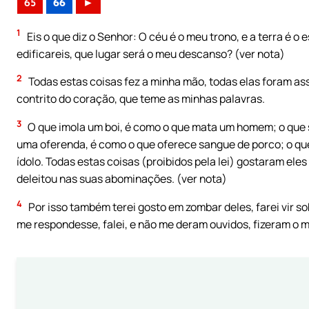
65
66
►
1
Eis o que diz o Senhor: O céu é o meu trono, e a terra é o
edificareis, que lugar será o meu descanso? (ver nota)
2
Todas estas coisas fez a minha mão, todas elas foram assi
contrito do coração, que teme as minhas palavras.
3
O que imola um boi, é como o que mata um homem; o que s
uma oferenda, é como o que oferece sangue de porco; o qu
ídolo. Todas estas coisas (proibidos pela lei) gostaram ele
deleitou nas suas abominações. (ver nota)
4
Por isso também terei gosto em zombar deles, farei vir s
me respondesse, falei, e não me deram ouvidos, fizeram o m