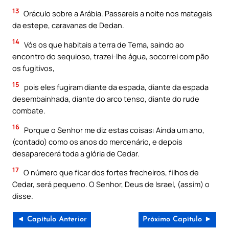
13
Oráculo sobre a Arábia. Passareis a noite nos matagais
da estepe, caravanas de Dedan.
14
Vós os que habitais a terra de Tema, saindo ao
encontro do sequioso, trazei-lhe água, socorrei com pão
os fugitivos,
15
pois eles fugiram diante da espada, diante da espada
desembainhada, diante do arco tenso, diante do rude
combate.
16
Porque o Senhor me diz estas coisas: Ainda um ano,
(contado) como os anos do mercenário, e depois
desaparecerá toda a glória de Cedar.
17
O número que ficar dos fortes frecheiros, filhos de
Cedar, será pequeno. O Senhor, Deus de Israel, (assim) o
disse.
◄ Capítulo Anterior
Próximo Capítulo ►