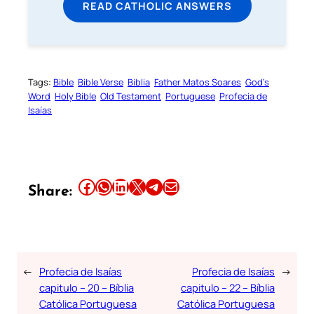
READ CATHOLIC ANSWERS
Tags:
Bible
Bible Verse
Biblia
Father Matos Soares
God’s
Word
Holy Bible
Old Testament
Portuguese
Profecia de
Isaías
Share this article on Facebook
Share this article on WhatsApp
Share this article on LinkedIn
Share this article on X
Share this article on Telegram
Email this Article
Share:
←
Profecia de Isaías
Profecia de Isaías
→
capitulo – 20 – Bíblia
capitulo – 22 – Bíblia
Católica Portuguesa
Católica Portuguesa