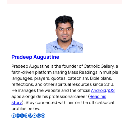
Pradeep Augustine
Pradeep Augustine is the founder of Catholic Gallery, a
faith-driven platform sharing Mass Readings in multiple
languages, prayers, quotes, catechism, Bible plans,
reflections, and other spiritual resources since 2013.
He manages the website and the official
Android
/
iOS
apps alongside his professional career (
Read his
story
). Stay connected with him on the official social
profiles below.
Follow Pradeep on Facebook
Follow Pradeep on Instagram
Follow Pradeep on X
Follow Pradeep on LinkedIn
Follow Pradeep on Pinterest
Subscribe to Pradeep’s Youtube Channel
Follow Pradeep on WordPress
Follow Pradeep on GitHub