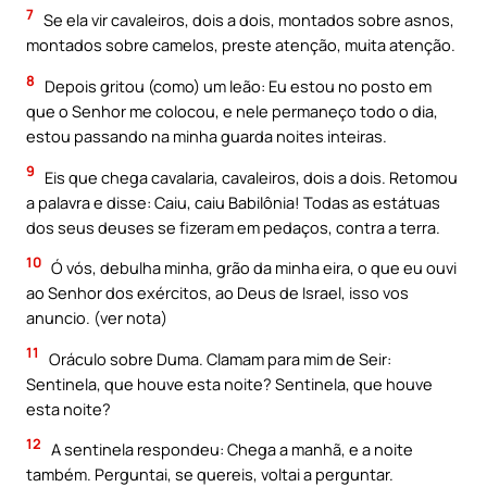
7
Se ela vir cavaleiros, dois a dois, montados sobre asnos,
montados sobre camelos, preste atenção, muita atenção.
8
Depois gritou (como) um leão: Eu estou no posto em
que o Senhor me colocou, e nele permaneço todo o dia,
estou passando na minha guarda noites inteiras.
9
Eis que chega cavalaria, cavaleiros, dois a dois. Retomou
a palavra e disse: Caiu, caiu Babilônia! Todas as estátuas
dos seus deuses se fizeram em pedaços, contra a terra.
10
Ó vós, debulha minha, grão da minha eira, o que eu ouvi
ao Senhor dos exércitos, ao Deus de Israel, isso vos
anuncio. (ver nota)
11
Oráculo sobre Duma. Clamam para mim de Seir:
Sentinela, que houve esta noite? Sentinela, que houve
esta noite?
12
A sentinela respondeu: Chega a manhã, e a noite
também. Perguntai, se quereis, voltai a perguntar.