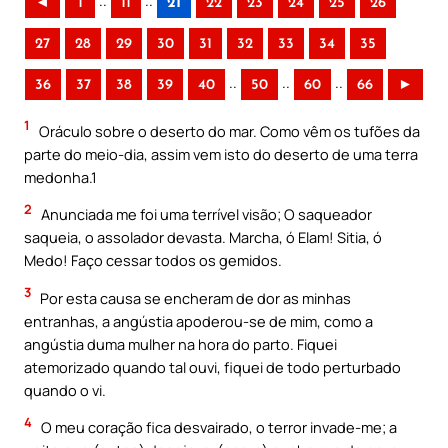
..
..
◄
1
11
21
22
23
24
25
26
27
28
29
30
31
32
33
34
35
..
..
..
36
37
38
39
40
50
60
66
►
1
Oráculo sobre o deserto do mar. Como vêm os tufões da
parte do meio-dia, assim vem isto do deserto de uma terra
medonha.1
2
Anunciada me foi uma terrível visão; O saqueador
saqueia, o assolador devasta. Marcha, ó Elam! Sitia, ó
Medo! Faço cessar todos os gemidos.
3
Por esta causa se encheram de dor as minhas
entranhas, a angústia apoderou-se de mim, como a
angústia duma mulher na hora do parto. Fiquei
atemorizado quando tal ouvi, fiquei de todo perturbado
quando o vi.
4
O meu coração fica desvairado, o terror invade-me; a