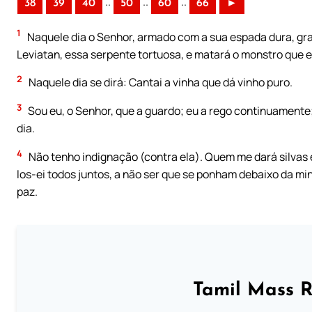
..
..
..
38
39
40
50
60
66
►
1
Naquele dia o Senhor, armado com a sua espada dura, grand
Leviatan, essa serpente tortuosa, e matará o monstro que e
2
Naquele dia se dirá: Cantai a vinha que dá vinho puro.
3
Sou eu, o Senhor, que a guardo; eu a rego continuamente
dia.
4
Não tenho indignação (contra ela). Quem me dará silvas
los-ei todos juntos, a não ser que se ponham debaixo da m
paz.
Tamil Mass 