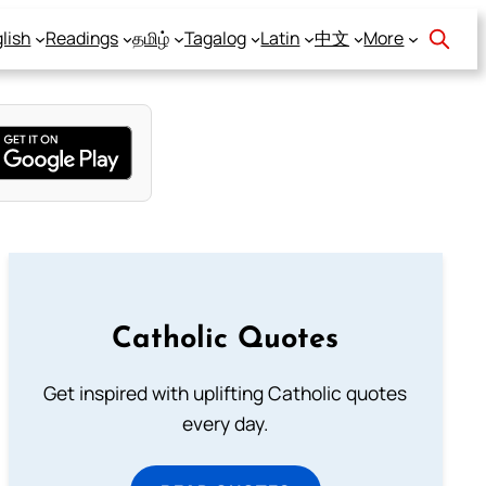
lish
Readings
தமிழ்
Tagalog
Latin
中文
More
Catholic Quotes
Get inspired with uplifting Catholic quotes
every day.