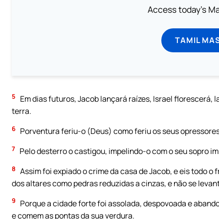
Access today's Mas
TAMIL MA
5
Em dias futuros, Jacob lançará raízes, Israel florescerá, 
terra.
6
Porventura feriu-o (Deus) como feriu os seus opressor
7
Pelo desterro o castigou, impelindo-o com o seu sopro i
8
Assim foi expiado o crime da casa de Jacob, e eis todo o 
dos altares como pedras reduzidas a cinzas, e não se levan
9
Porque a cidade forte foi assolada, despovoada e abando
e comem as pontas da sua verdura.