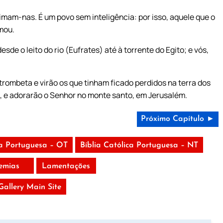
am-nas. É um povo sem inteligência: por isso, aquele que o
rmou.
de o leito do rio (Eufrates) até à torrente do Egito; e vós,
ombeta e virão os que tinham ficado perdidos na terra dos
o, e adorarão o Senhor no monte santo, em Jerusalém.
Próximo Capítulo ►
ca Portuguesa – OT
Bíblia Católica Portuguesa – NT
remias
Lamentações
 Gallery Main Site