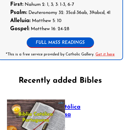
First:
Nahum 2: 1, 3; 3: 1-3, 6-7
Psalm:
Deuteronomy 32: 35cd-36ab, 39abcd, 41
Alleluia:
Matthew 5: 10
Gospel:
Matthew 16: 24-28
FULL MASS READINGS
*This is a free service provided by Catholic Gallery.
Get it here
Recently added Bibles
Bíblia Católica
Portuguesa
July 16, 2025