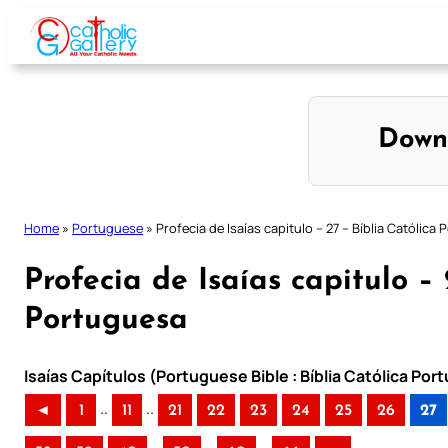
Skip
to
content
Down
Home
»
Portuguese
»
Profecia de Isaías capitulo – 27 – Bíblia Católica
Profecia de Isaías capitulo – 
Portuguesa
Isaías Capítulos (Portuguese Bible : Bíblia Católica Po
..
..
◄
1
11
21
22
23
24
25
26
27