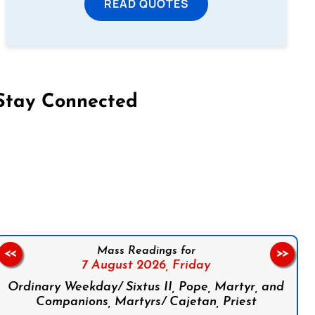
READ QUOTES
Stay Connected
on Facebook
Follow us on Instagram
Follow us on X
Subscribe to our YouTube Channel
Follow us on WhatsApp
Mass Readings for
<<
>>
7 August 2026,
Friday
Ordinary Weekday/ Sixtus II, Pope, Martyr, and
Companions, Martyrs/ Cajetan, Priest