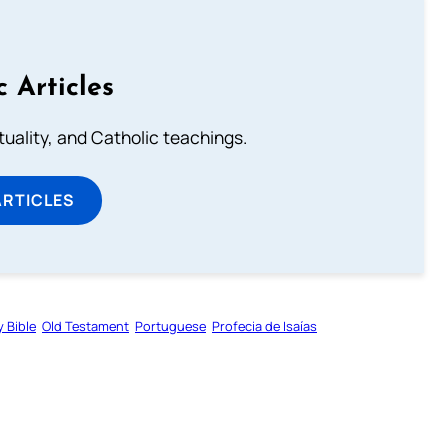
c Articles
rituality, and Catholic teachings.
ARTICLES
y Bible
Old Testament
Portuguese
Profecia de Isaías