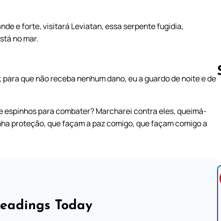
e e forte, visitará Leviatan, essa serpente fugidia,
stá no mar.
; para que não receba nenhum dano, eu a guardo de noite e de
Follow us 
 e espinhos para combater? Marcharei contra eles, queimá-
inha proteção, que façam a paz comigo, que façam comigo a
Readings Today