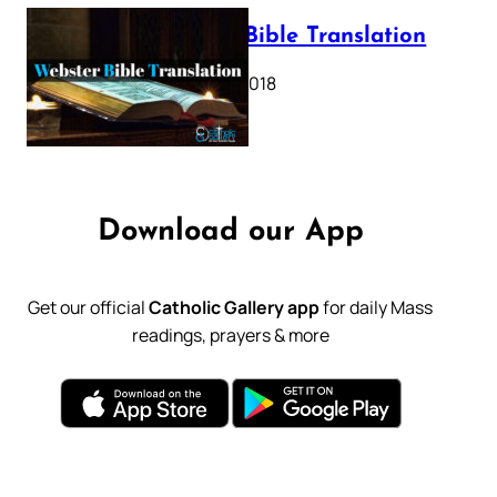
Webster Bible Translation
October 11, 2018
Download our App
Get our official
Catholic Gallery app
for daily Mass
readings, prayers & more