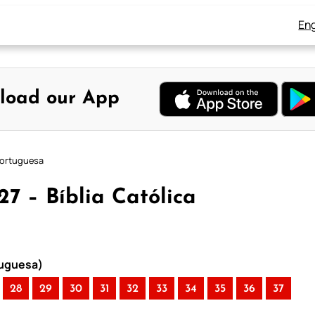
Eng
load our App
 Portuguesa
27 – Bíblia Católica
rtuguesa)
28
29
30
31
32
33
34
35
36
37