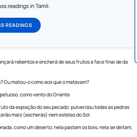
s readings in Tamil.
SS READINGS
lançará rebentos e encherá de seus frutos a face finai de da
es? Ou matou-o como aos que o matavam?
mpetuoso, como vento do Oriente
fruto da expiação do seu pecado: pulverizou todas as pedras
tarão mais (ascherás) nem estelas do Sol.
nada, como um deserto; nela pastam os bois, nela se deitam,