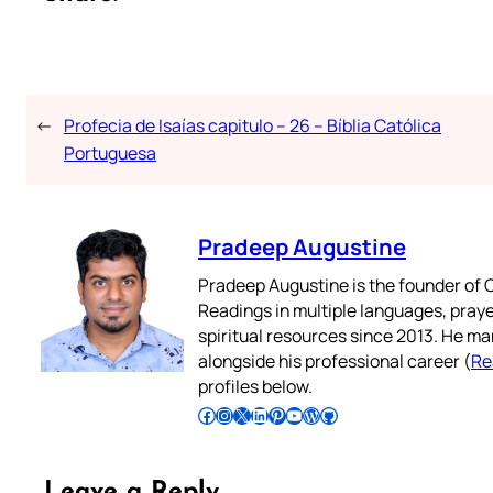
←
Profecia de Isaías capitulo – 26 – Bíblia Católica
Portuguesa
Pradeep Augustine
Pradeep Augustine is the founder of C
Readings in multiple languages, praye
spiritual resources since 2013. He ma
alongside his professional career (
Re
profiles below.
Follow Pradeep on Facebook
Follow Pradeep on Instagram
Follow Pradeep on X
Follow Pradeep on LinkedIn
Follow Pradeep on Pinterest
Subscribe to Pradeep’s Youtube Channel
Follow Pradeep on WordPress
Follow Pradeep on GitHub
Leave a Reply