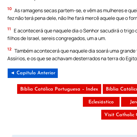
10
As ramagens secas partem-se, e vêm as mulheres e queim
fez não terá pena dele, não lhe fará mercê aquele que o fo
11
E acontecerá que naquele dia o Senhor sacudirá o trigo des
filhos de Israel, sereis congregados, um a um.
12
Também acontecerá que naquele dia soará uma grande tr
Assírios, e os que se achavam desterrados na terra do Egit
◄ Capítulo Anterior
Bíblia Católica Portuguesa – Index
Bíblia Católi
Eclesiástico
Je
Visit Catholic