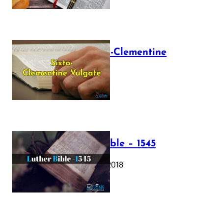
The Sixto-Clementine
Vulgate
July 12, 2025
Luther Bible – 1545
October 17, 2018