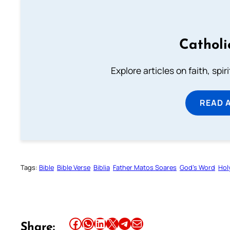
Catholi
Explore articles on faith, spi
READ 
Tags:
Bible
Bible Verse
Biblia
Father Matos Soares
God’s Word
Hol
Share this article on Facebook
Share this article on WhatsApp
Share this article on LinkedIn
Share this article on X
Share this article on Telegram
Email this Article
Share: