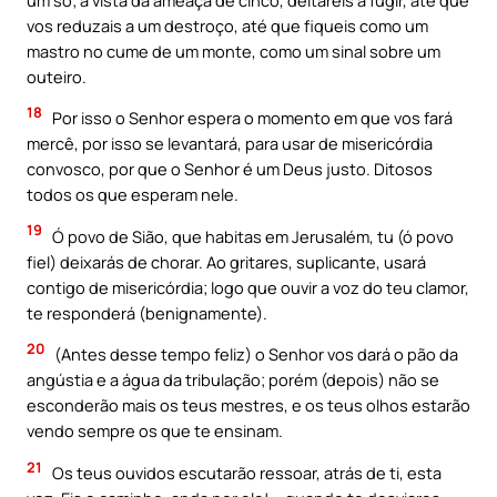
vos reduzais a um destroço, até que fiqueis como um
mastro no cume de um monte, como um sinal sobre um
outeiro.
18
Por isso o Senhor espera o momento em que vos fará
mercê, por isso se levantará, para usar de misericórdia
convosco, por que o Senhor é um Deus justo. Ditosos
todos os que esperam nele.
19
Ó povo de Sião, que habitas em Jerusalém, tu (ó povo
fiel) deixarás de chorar. Ao gritares, suplicante, usará
contigo de misericórdia; logo que ouvir a voz do teu clamor,
te responderá (benignamente).
20
(Antes desse tempo feliz) o Senhor vos dará o pão da
angústia e a água da tribulação; porém (depois) não se
esconderão mais os teus mestres, e os teus olhos estarão
vendo sempre os que te ensinam.
21
Os teus ouvidos escutarão ressoar, atrás de ti, esta