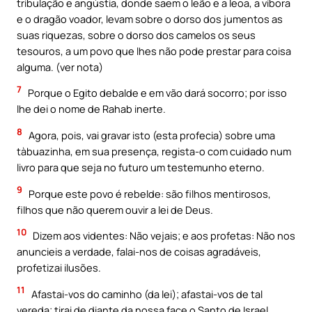
tribulação e angústia, donde saem o leão e a leoa, a víbora
e o dragão voador, levam sobre o dorso dos jumentos as
suas riquezas, sobre o dorso dos camelos os seus
tesouros, a um povo que lhes não pode prestar para coisa
alguma. (ver nota)
7
Porque o Egito debalde e em vão dará socorro; por isso
lhe dei o nome de Rahab inerte.
8
Agora, pois, vai gravar isto (esta profecia) sobre uma
tàbuazinha, em sua presença, regista-o com cuidado num
livro para que seja no futuro um testemunho eterno.
9
Porque este povo é rebelde: são filhos mentirosos,
filhos que não querem ouvir a lei de Deus.
10
Dizem aos videntes: Não vejais; e aos profetas: Não nos
anuncieis a verdade, falai-nos de coisas agradáveis,
profetizai ilusões.
11
Afastai-vos do caminho (da lei); afastai-vos de tal
vereda; tirai de diante da nossa face o Santo de Israel.