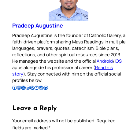
Pradeep Augustine
Pradeep Augustine is the founder of Catholic Gallery, a
faith-driven platform sharing Mass Readings in multiple
languages, prayers, quotes, catechism, Bible plans,
reflections, and other spiritual resources since 2013.
He manages the website and the official
Android
/
iOS
apps alongside his professional career (
Read his
story
). Stay connected with him on the official social
profiles below.
Follow Pradeep on Facebook
Follow Pradeep on Instagram
Follow Pradeep on X
Follow Pradeep on LinkedIn
Follow Pradeep on Pinterest
Subscribe to Pradeep’s Youtube Channel
Follow Pradeep on WordPress
Follow Pradeep on GitHub
Leave a Reply
Your email address will not be published.
Required
fields are marked
*