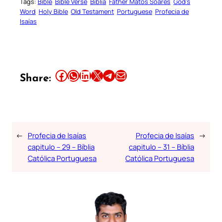
Tags:
Bible
Bible Verse
Biblia
Father Matos Soares
God’s
Word
Holy Bible
Old Testament
Portuguese
Profecia de
Isaías
Share this article on Facebook
Share this article on WhatsApp
Share this article on LinkedIn
Share this article on X
Share this article on Telegram
Email this Article
Share:
←
Profecia de Isaías
Profecia de Isaías
→
capitulo – 29 – Bíblia
capitulo – 31 – Bíblia
Católica Portuguesa
Católica Portuguesa