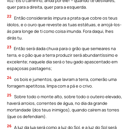
voz: Eis o caminho, anda por ele! – quando te desviares,
quer para a direita, quer para a esquerda.
22
Então considerarás impura a prata que cobre os teus
ídolos, e o ouro que reveste as tuas estátuas, e arrojá-los-
ás para longe de ti como coisa imunda. Fora daqui, lhes
dirás tu.
23
Então será dada chuva para o grão que semeares na
terra, e o pão que a terra produzir será abundantíssimo e
excelente; naquele dia será o teu gado apascentado em
espaçosas pastagens;
24
os bois e jumentos, que lavram a terra, comerão uma
forragem apetitosa, limpa com a pá e o crivo.
25
Sobre todo o monte alto, sobre todo o outeiro elevado,
haverá arroios, correntes de água, no dia da grande
mortandade (dos teus inimigos), quando caírem as torres
(que os defendiam).
26
A luz da lua será como a luz do Sol, e a luz do Sol será