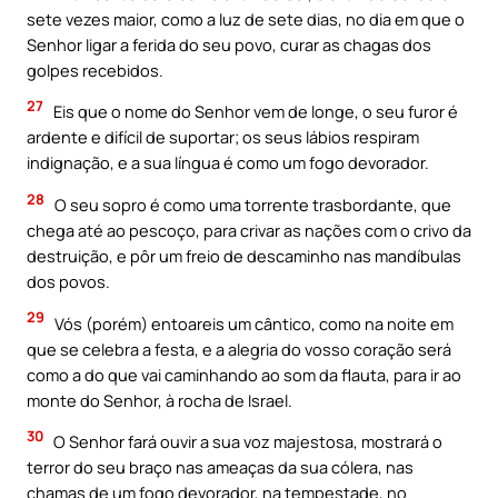
sete vezes maior, como a luz de sete dias, no dia em que o
Senhor ligar a ferida do seu povo, curar as chagas dos
golpes recebidos.
27
Eis que o nome do Senhor vem de longe, o seu furor é
ardente e difícil de suportar; os seus lábios respiram
indignação, e a sua língua é como um fogo devorador.
28
O seu sopro é como uma torrente trasbordante, que
chega até ao pescoço, para crivar as nações com o crivo da
destruição, e pôr um freio de descaminho nas mandíbulas
dos povos.
29
Vós (porém) entoareis um cântico, como na noite em
que se celebra a festa, e a alegria do vosso coração será
como a do que vai caminhando ao som da flauta, para ir ao
monte do Senhor, à rocha de Israel.
30
O Senhor fará ouvir a sua voz majestosa, mostrará o
terror do seu braço nas ameaças da sua cólera, nas
chamas de um fogo devorador, na tempestade, no