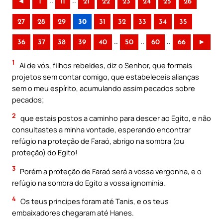
..
..
◄
1
11
21
22
23
24
25
26
27
28
29
30
31
32
33
34
35
..
..
..
36
37
38
39
40
50
60
66
►
1
Ai de vós, filhos rebeldes, diz o Senhor, que formais
projetos sem contar comigo, que estabeleceis alianças
sem o meu espírito, acumulando assim pecados sobre
pecados;
2
que estais postos a caminho para descer ao Egito, e não
consultastes a minha vontade, esperando encontrar
refúgio na proteção de Faraó, abrigo na sombra (ou
proteção) do Egito!
3
Porém a proteção de Faraó será a vossa vergonha, e o
refúgio na sombra do Egito a vossa ignomínia.
4
Os teus príncipes foram até Tanis, e os teus
embaixadores chegaram até Hanes.