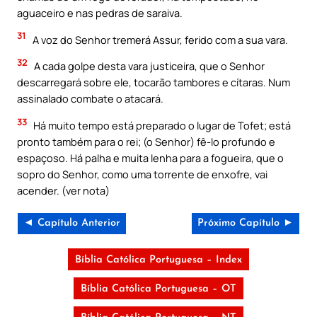
aguaceiro e nas pedras de saraiva.
31
A voz do Senhor tremerá Assur, ferido com a sua vara.
32
A cada golpe desta vara justiceira, que o Senhor
descarregará sobre ele, tocarão tambores e cítaras. Num
assinalado combate o atacará.
33
Há muito tempo está preparado o lugar de Tofet; está
pronto também para o rei; (o Senhor) fê-lo profundo e
espaçoso. Há palha e muita lenha para a fogueira, que o
sopro do Senhor, como uma torrente de enxofre, vai
acender. (ver nota)
◄ Capítulo Anterior
Próximo Capítulo ►
Bíblia Católica Portuguesa – Index
Bíblia Católica Portuguesa – OT