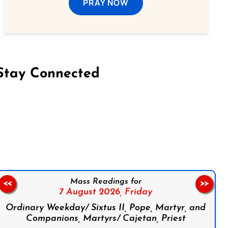
PRAY NOW
Stay Connected
on Facebook
Follow us on Instagram
Follow us on X
Subscribe to our YouTube Channel
Follow us on WhatsApp
Mass Readings for
<<
>>
7 August 2026,
Friday
Ordinary Weekday/ Sixtus II, Pope, Martyr, and
Companions, Martyrs/ Cajetan, Priest