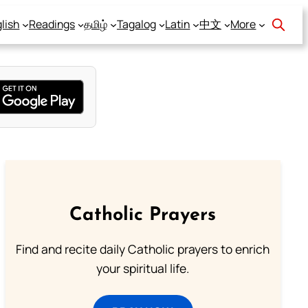
lish
Readings
தமிழ்
Tagalog
Latin
中文
More
Catholic Prayers
Find and recite daily Catholic prayers to enrich
your spiritual life.