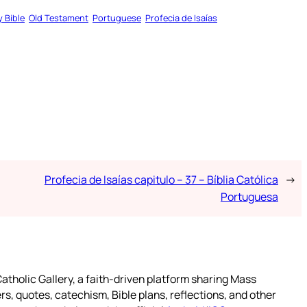
y Bible
Old Testament
Portuguese
Profecia de Isaías
Profecia de Isaías capitulo – 37 – Bíblia Católica
→
Portuguesa
atholic Gallery, a faith-driven platform sharing Mass
rs, quotes, catechism, Bible plans, reflections, and other