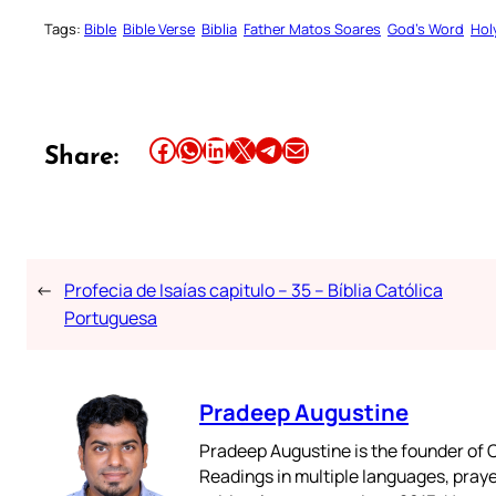
Tags:
Bible
Bible Verse
Biblia
Father Matos Soares
God’s Word
Hol
Share this article on Facebook
Share this article on WhatsApp
Share this article on LinkedIn
Share this article on X
Share this article on Telegram
Email this Article
Share:
←
Profecia de Isaías capitulo – 35 – Bíblia Católica
Portuguesa
Pradeep Augustine
Pradeep Augustine is the founder of C
Readings in multiple languages, praye