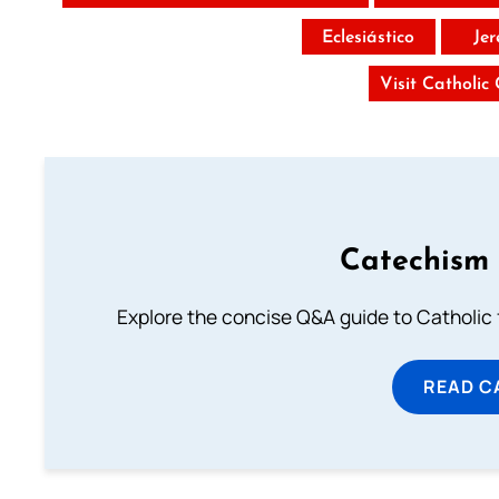
Eclesiástico
Je
Visit Catholic
Catechism 
Explore the concise Q&A guide to Catholic f
READ C