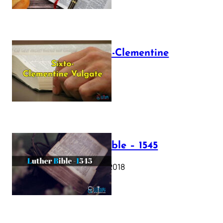
The Sixto-Clementine
Vulgate
July 12, 2025
Luther Bible – 1545
October 17, 2018