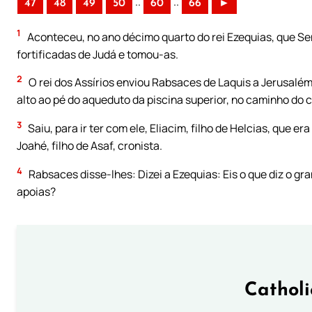
..
..
47
48
49
50
60
66
►
1
Aconteceu, no ano décimo quarto do rei Ezequias, que Sen
fortificadas de Judá e tomou-as.
2
O rei dos Assírios enviou Rabsaces de Laquis a Jerusalém
alto ao pé do aqueduto da piscina superior, no caminho do 
3
Saiu, para ir ter com ele, Eliacim, filho de Helcias, que 
Joahé, filho de Asaf, cronista.
4
Rabsaces disse-lhes: Dizei a Ezequias: Eis o que diz o gra
apoias?
Cathol