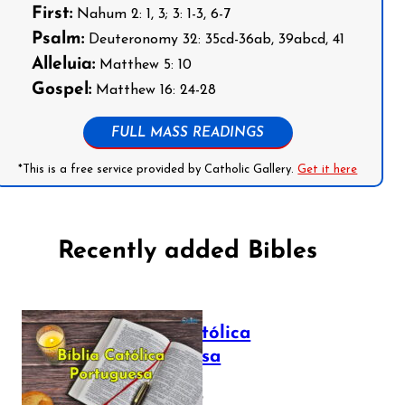
First:
Nahum 2: 1, 3; 3: 1-3, 6-7
Psalm:
Deuteronomy 32: 35cd-36ab, 39abcd, 41
Alleluia:
Matthew 5: 10
Gospel:
Matthew 16: 24-28
FULL MASS READINGS
*This is a free service provided by Catholic Gallery.
Get it here
Recently added Bibles
Bíblia Católica
Portuguesa
July 16, 2025