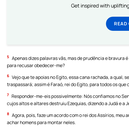
Get inspired with uplifti
READ
5
Apenas dizes palavras vãs, mas de prudência e bravura é
para recusar obedecer-me?
6
Vejo que te apoias no Egito, essa cana rachada, a qual, s
traspassará; assim é Faraó, rei do Egito, para todos os que 
7
Responder-me-eis possivelmente: Nós confiamos no Senh
cujos altos e altares destruiu Ezequias, dizendo a Judá e a
8
Agora, pois, faze um acordo com o rei dos Assírios, meu am
achar homens para montar neles.