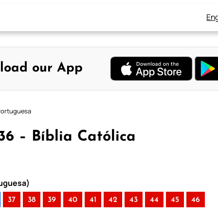
Eng
load our App
 Portuguesa
36 – Bíblia Católica
rtuguesa)
37
38
39
40
41
42
43
44
45
46