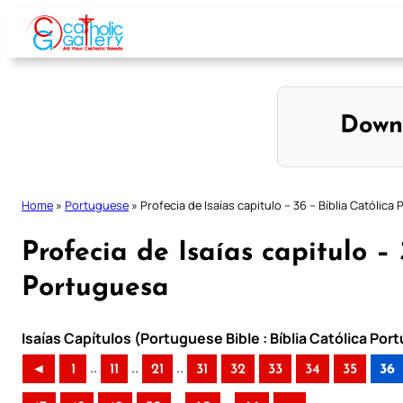
Skip
to
content
Down
Home
»
Portuguese
»
Profecia de Isaías capitulo – 36 – Bíblia Católica
Profecia de Isaías capitulo – 
Portuguesa
Isaías Capítulos (Portuguese Bible : Bíblia Católica Po
..
..
..
◄
1
11
21
31
32
33
34
35
36