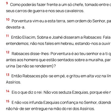
9
Como poderás fazer frente a um só chefe, tomado entre 
seus carros de guerra e nos seus cavaleiros.
10
Porventura vim eu a esta terra, sem ordem do Senhor, pa
devasta-a.
11
Então Eliacim, Sobna e Joahé disseram a Rabsaces: Fala
entendemos; não nos fales em hebreu, estando-nos a ouvir 
12
Rabsaces disse-lhes: Porventura é ao teu senhor e a ti
antes aos homens que estão sentados sobre a muralha, p
urina (se não se renderem)?
13
Então Rabsaces pôs-se em pé, e gritou em alta voz na líng
Assírios.
14
Eis o que diz o rei: Não vos seduza Ezequias, porque ele n
15
E não vos infunda Ezequias confiança no Senhor, dizendo
não há-de ser entregue na mão do rei dos Assírios.