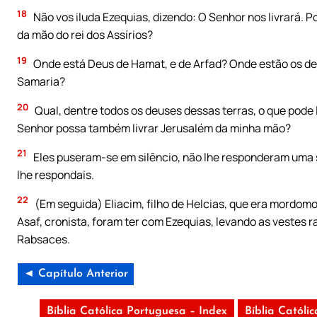
18
Não vos iluda Ezequias, dizendo: O Senhor nos livrará. P
da mão do rei dos Assírios?
19
Onde está Deus de Hamat, e de Arfad? Onde estão os de
Samaria?
20
Qual, dentre todos os deuses dessas terras, o que pode l
Senhor possa também livrar Jerusalém da minha mão?
21
Eles puseram-se em silêncio, não lhe responderam uma só
lhe respondais.
22
(Em seguida) Eliacim, filho de Helcias, que era mordomo-
Asaf, cronista, foram ter com Ezequias, levando as vestes r
Rabsaces.
◄ Capítulo Anterior
Bíblia Católica Portuguesa – Index
Bíblia Católi