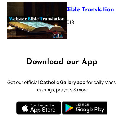
Webster Bible Translation
October 11, 2018
Download our App
Get our official
Catholic Gallery app
for daily Mass
readings, prayers & more