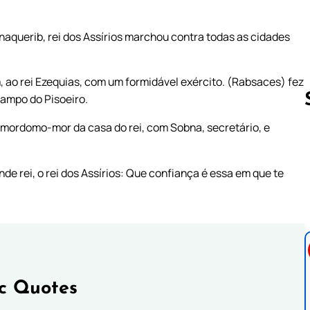
aquerib, rei dos Assírios marchou contra todas as cidades
, ao rei Ezequias, com um formidável exército. (Rabsaces) fez
campo do Pisoeiro.
era mordomo-mor da casa do rei, com Sobna, secretário, e
Follow us 
nde rei, o rei dos Assírios: Que confiança é essa em que te
ic Quotes