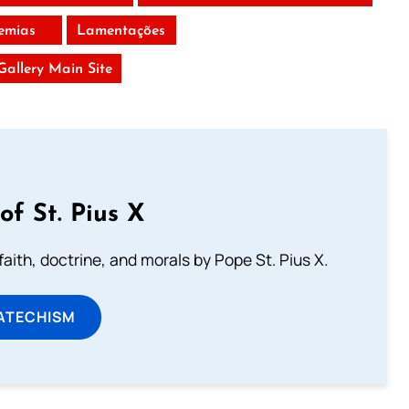
remias
Lamentações
 Gallery Main Site
of St. Pius X
aith, doctrine, and morals by Pope St. Pius X.
ATECHISM