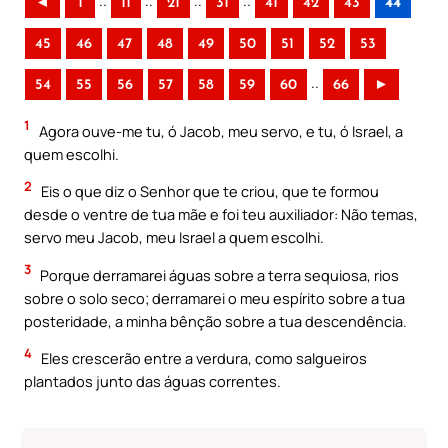
..
..
..
..
◄
1
11
21
31
41
42
43
44
45
46
47
48
49
50
51
52
53
..
54
55
56
57
58
59
60
66
►
1
Agora ouve-me tu, ó Jacob, meu servo, e tu, ó Israel, a
quem escolhi.
2
Eis o que diz o Senhor que te criou, que te formou
desde o ventre de tua mãe e foi teu auxiliador: Não temas,
servo meu Jacob, meu Israel a quem escolhi.
3
Porque derramarei águas sobre a terra sequiosa, rios
sobre o solo seco; derramarei o meu espírito sobre a tua
posteridade, a minha bênção sobre a tua descendência.
4
Eles crescerão entre a verdura, como salgueiros
plantados junto das águas correntes.