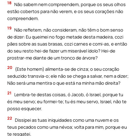
18
Não sabem nem compreendem, porque os seus olhos
estão cobertos para não verem, e os seus corações não
compreendem.
19
Não refletem, não consideram, não têm o bom senso
de dizer: Eu queimei no fogo metade desta madeira, cozi
pães sobre as suas brasas, cozi carnes e comi-as, e então
do seu resto hei-de fazer um miserável ídolo? Hei-de
prostrar-me diante de um tronco de árvore?
20
(Este homem) alimenta-se de cinza; o seu coração
seduzido transvia-o; ele não se chega a salvar, nem a dizer;
Não será uma mentira o que está na minha mão direita?
21
Lembra-te destas coisas, ó Jacob, ó Israel, porque tu
és meu servo; eu formei-te; tu és meu servo, Israel, não te
posso esquecer.
22
Dissipei as tuas iniquidades como uma nuvem e os
teus pecados como uma névoa; volta para mim, porque eu
te resgatei.