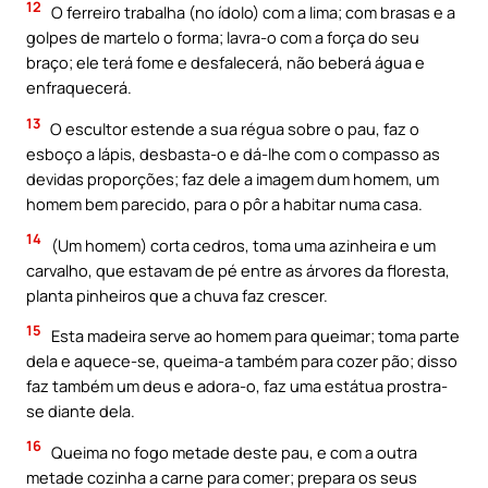
12
O ferreiro trabalha (no ídolo) com a lima; com brasas e a
golpes de martelo o forma; lavra-o com a força do seu
braço; ele terá fome e desfalecerá, não beberá água e
enfraquecerá.
13
O escultor estende a sua régua sobre o pau, faz o
esboço a lápis, desbasta-o e dá-lhe com o compasso as
devidas proporções; faz dele a imagem dum homem, um
homem bem parecido, para o pôr a habitar numa casa.
14
(Um homem) corta cedros, toma uma azinheira e um
carvalho, que estavam de pé entre as árvores da floresta,
planta pinheiros que a chuva faz crescer.
15
Esta madeira serve ao homem para queimar; toma parte
dela e aquece-se, queima-a também para cozer pão; disso
faz também um deus e adora-o, faz uma estátua prostra-
se diante dela.
16
Queima no fogo metade deste pau, e com a outra
metade cozinha a carne para comer; prepara os seus