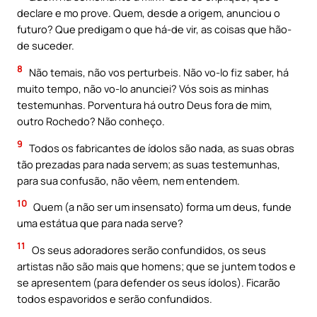
declare e mo prove. Quem, desde a origem, anunciou o
futuro? Que predigam o que há-de vir, as coisas que hão-
de suceder.
8
Não temais, não vos perturbeis. Não vo-lo fiz saber, há
muito tempo, não vo-lo anunciei? Vós sois as minhas
testemunhas. Porventura há outro Deus fora de mim,
outro Rochedo? Não conheço.
9
Todos os fabricantes de ídolos são nada, as suas obras
tão prezadas para nada servem; as suas testemunhas,
para sua confusão, não vêem, nem entendem.
10
Quem (a não ser um insensato) forma um deus, funde
uma estátua que para nada serve?
11
Os seus adoradores serão confundidos, os seus
artistas não são mais que homens; que se juntem todos e
se apresentem (para defender os seus ídolos). Ficarão
todos espavoridos e serão confundidos.