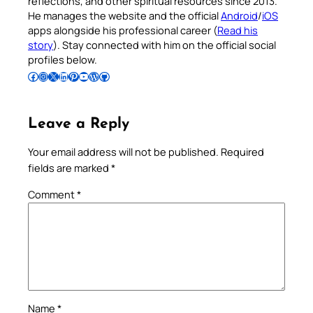
reflections, and other spiritual resources since 2013.
He manages the website and the official
Android
/
iOS
apps alongside his professional career (
Read his
story
). Stay connected with him on the official social
profiles below.
Follow Pradeep on Facebook
Follow Pradeep on Instagram
Follow Pradeep on X
Follow Pradeep on LinkedIn
Follow Pradeep on Pinterest
Subscribe to Pradeep’s Youtube Channel
Follow Pradeep on WordPress
Follow Pradeep on GitHub
Leave a Reply
Your email address will not be published.
Required
fields are marked
*
Comment
*
Name
*