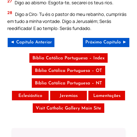
27
Digo ao abismo: Esgota-te, secarei os teus rios.
28
Digo a Ciro: Tu és o pastor do meu rebanho, cumprirás
em tudo a minha vontade. Digo a Jerusalém; Serás
reedificada! E ao templo: Serás fundado.
◄ Capítulo Anterior
Próximo Capítulo ►
Bíblia Católica Portuguesa – Index
Bíblia Católica Portuguesa – OT
Bíblia Católica Portuguesa – NT
Eclesiástico
Jeremias
Lamentações
Visit Catholic Gallery Main Site