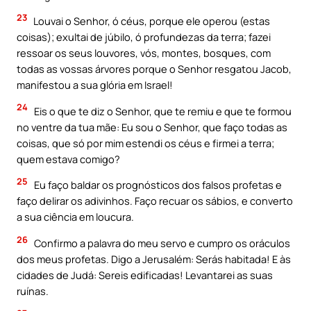
23
Louvai o Senhor, ó céus, porque ele operou (estas
coisas); exultai de júbilo, ó profundezas da terra; fazei
ressoar os seus louvores, vós, montes, bosques, com
todas as vossas árvores porque o Senhor resgatou Jacob,
manifestou a sua glória em Israel!
24
Eis o que te diz o Senhor, que te remiu e que te formou
no ventre da tua mãe: Eu sou o Senhor, que faço todas as
coisas, que só por mim estendi os céus e firmei a terra;
quem estava comigo?
25
Eu faço baldar os prognósticos dos falsos profetas e
faço delirar os adivinhos. Faço recuar os sábios, e converto
a sua ciência em loucura.
26
Confirmo a palavra do meu servo e cumpro os oráculos
dos meus profetas. Digo a Jerusalém: Serás habitada! E às
cidades de Judá: Sereis edificadas! Levantarei as suas
ruínas.