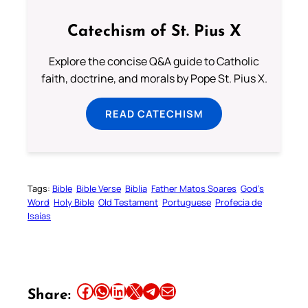
Catechism of St. Pius X
Explore the concise Q&A guide to Catholic
faith, doctrine, and morals by Pope St. Pius X.
READ CATECHISM
Tags:
Bible
Bible Verse
Biblia
Father Matos Soares
God’s
Word
Holy Bible
Old Testament
Portuguese
Profecia de
Isaías
Share this article on Facebook
Share this article on WhatsApp
Share this article on LinkedIn
Share this article on X
Share this article on Telegram
Email this Article
Share: