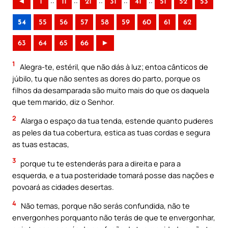
..
..
..
..
..
◄
1
11
21
31
41
51
52
53
54
55
56
57
58
59
60
61
62
63
64
65
66
►
1
Alegra-te, estéril, que não dás à luz; entoa cânticos de
júbilo, tu que não sentes as dores do parto, porque os
filhos da desamparada são muito mais do que os daquela
que tem marido, diz o Senhor.
2
Alarga o espaço da tua tenda, estende quanto puderes
as peles da tua cobertura, estica as tuas cordas e segura
as tuas estacas,
3
porque tu te estenderás para a direita e para a
esquerda, e a tua posteridade tomará posse das nações e
povoará as cidades desertas.
4
Não temas, porque não serás confundida, não te
envergonhes porquanto não terás de que te envergonhar,