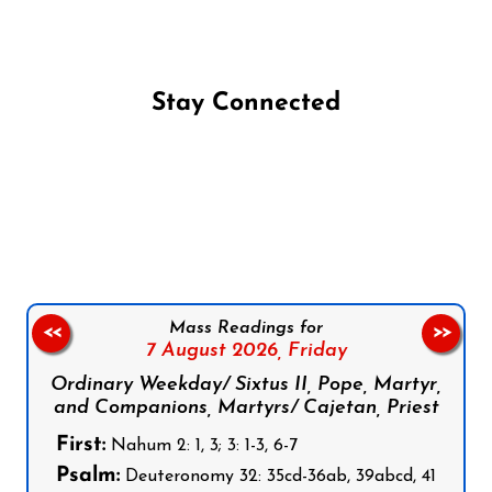
Stay Connected
Follow us on Facebook
Follow us on Instagram
Follow us on X
Subscribe to our YouTube Channel
Follow us on WhatsApp
Mass Readings for
<<
>>
7 August 2026,
Friday
Ordinary Weekday/ Sixtus II, Pope, Martyr,
and Companions, Martyrs/ Cajetan, Priest
First:
Nahum 2: 1, 3; 3: 1-3, 6-7
Psalm:
Deuteronomy 32: 35cd-36ab, 39abcd, 41