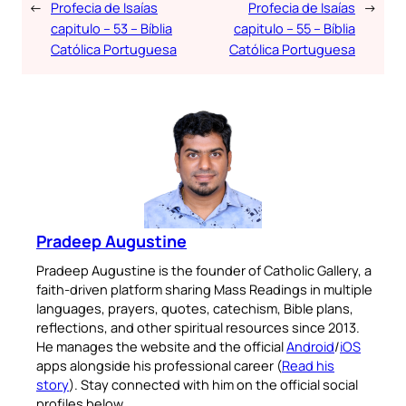
←
Profecia de Isaías
Profecia de Isaías
→
capitulo – 53 – Bíblia
capitulo – 55 – Bíblia
Católica Portuguesa
Católica Portuguesa
Pradeep Augustine
Pradeep Augustine is the founder of Catholic Gallery, a
faith-driven platform sharing Mass Readings in multiple
languages, prayers, quotes, catechism, Bible plans,
reflections, and other spiritual resources since 2013.
He manages the website and the official
Android
/
iOS
apps alongside his professional career (
Read his
story
). Stay connected with him on the official social
profiles below.