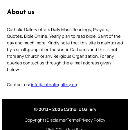
About us
Catholic Gallery offers Daily Mass Readings, Prayers,
Quotes, Bible Online, Yearly plan to read bible, Saint of the
day and much more. Kindly note that this site is maintained
by a small group of enthusiastic Catholics and this is not
from any Church or any Religious Organization. For any
queries contact us through the e-mail address given
below.
Contact us:
info@catholicgallery.org
© 2013 – 2026 Catholic Gallery
Copyrights
Disclaimer
Terms
Privacy Policy
Visit CG – Main Site