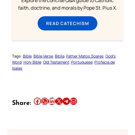
Explore the concise Q&A guide to Catholic
faith, doctrine, and morals by Pope St. Pius X.
READ CATECHISM
Tags:
Bible
Bible Verse
Biblia
Father Matos Soares
God’s
Word
Holy Bible
Old Testament
Portuguese
Profecia de
Isaías
Share this article on Facebook
Share this article on WhatsApp
Share this article on LinkedIn
Share this article on X
Share this article on Telegram
Email this Article
Share: