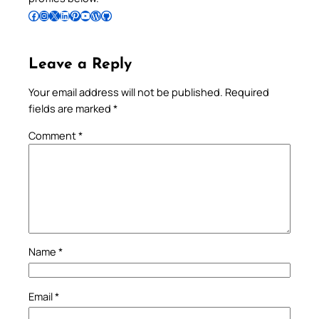
Follow Pradeep on Facebook
Follow Pradeep on Instagram
Follow Pradeep on X
Follow Pradeep on LinkedIn
Follow Pradeep on Pinterest
Subscribe to Pradeep’s Youtube Channel
Follow Pradeep on WordPress
Follow Pradeep on GitHub
Leave a Reply
Your email address will not be published.
Required
fields are marked
*
Comment
*
Name
*
Email
*