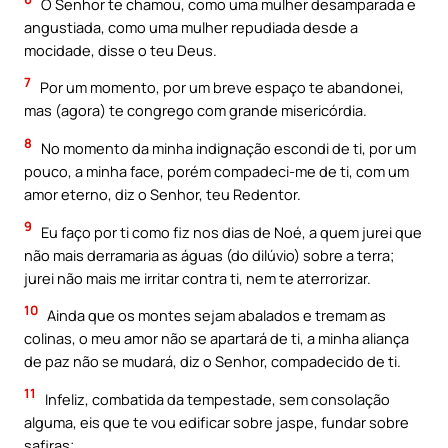
O Senhor te chamou, como uma mulher desamparada e
angustiada, como uma mulher repudiada desde a
mocidade, disse o teu Deus.
7
Por um momento, por um breve espaço te abandonei,
mas (agora) te congrego com grande misericórdia.
8
No momento da minha indignação escondi de ti, por um
pouco, a minha face, porém compadeci-me de ti, com um
amor eterno, diz o Senhor, teu Redentor.
9
Eu faço por ti como fiz nos dias de Noé, a quem jurei que
não mais derramaria as águas (do dilúvio) sobre a terra;
jurei não mais me irritar contra ti, nem te aterrorizar.
10
Ainda que os montes sejam abalados e tremam as
colinas, o meu amor não se apartará de ti, a minha aliança
de paz não se mudará, diz o Senhor, compadecido de ti.
11
Infeliz, combatida da tempestade, sem consolação
alguma, eis que te vou edificar sobre jaspe, fundar sobre
safiras;