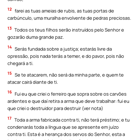
12
farei as tuas ameias de rubis, as tuas portas de
carbúnculo, uma muralha envolvente de pedras preciosas.
13
Todos os teus filhos serão instruídos pelo Senhor e
gozarão duma grande paz.
14
Serás fundada sobre a justiça; estarás livre da
opressão, pois nada terás a temer, e do pavor, pois não
chegará a ti.
15
Se te atacarem, não será da minha parte, e quem te
atacar cairá diante de ti.
16
Fui eu que criei o ferreiro que sopra sobre os carvões
ardentes e que daí retira a arma que deve trabalhar: fui eu
que criei o destruidor para destruir (ver nota)
17
Toda a arma fabricada contra ti, não terá préstimo; e tu
condenarás toda a língua que se apresente em juízo
contra ti. Esta é a herança dos servos do Senhor, esta a