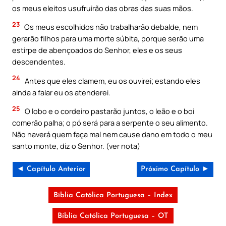
os meus eleitos usufruirão das obras das suas mãos.
23
Os meus escolhidos não trabalharão debalde, nem
gerarão filhos para uma morte súbita, porque serão uma
estirpe de abençoados do Senhor, eles e os seus
descendentes.
24
Antes que eles clamem, eu os ouvirei; estando eles
ainda a falar eu os atenderei.
25
O lobo e o cordeiro pastarão juntos, o leão e o boi
comerão palha; o pó será para a serpente o seu alimento.
Não haverá quem faça mal nem cause dano em todo o meu
santo monte, diz o Senhor. (ver nota)
◄ Capítulo Anterior
Próximo Capítulo ►
Bíblia Católica Portuguesa – Index
Bíblia Católica Portuguesa – OT