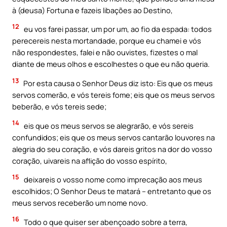
à (deusa) Fortuna e fazeis libações ao Destino,
12
eu vos farei passar, um por um, ao fio da espada: todos
perecereis nesta mortandade, porque eu chamei e vós
não respondestes, falei e não ouvistes, fizestes o mal
diante de meus olhos e escolhestes o que eu não queria.
13
Por esta causa o Senhor Deus diz isto: Eis que os meus
servos comerão, e vós tereis fome; eis que os meus servos
beberão, e vós tereis sede;
14
eis que os meus servos se alegrarão, e vós sereis
confundidos; eis que os meus servos cantarão louvores na
alegria do seu coração, e vós dareis gritos na dor do vosso
coração, uivareis na aflição do vosso espírito,
15
deixareis o vosso nome como imprecação aos meus
escolhidos; O Senhor Deus te matará – entretanto que os
meus servos receberão um nome novo.
16
Todo o que quiser ser abençoado sobre a terra,