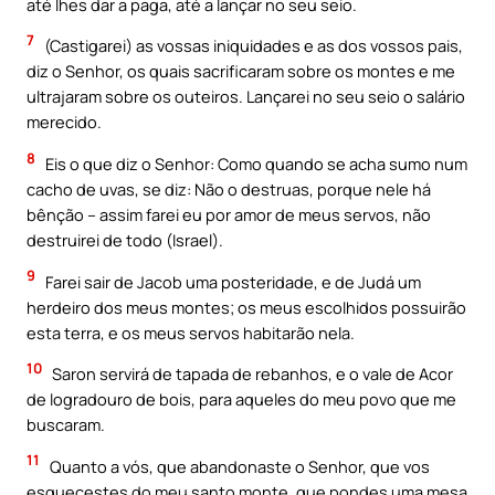
até lhes dar a paga, até a lançar no seu seio.
7
(Castigarei) as vossas iniquidades e as dos vossos pais,
diz o Senhor, os quais sacrificaram sobre os montes e me
ultrajaram sobre os outeiros. Lançarei no seu seio o salário
merecido.
8
Eis o que diz o Senhor: Como quando se acha sumo num
cacho de uvas, se diz: Não o destruas, porque nele há
bênção – assim farei eu por amor de meus servos, não
destruirei de todo (Israel).
9
Farei sair de Jacob uma posteridade, e de Judá um
herdeiro dos meus montes; os meus escolhidos possuirão
esta terra, e os meus servos habitarão nela.
10
Saron servirá de tapada de rebanhos, e o vale de Acor
de logradouro de bois, para aqueles do meu povo que me
buscaram.
11
Quanto a vós, que abandonaste o Senhor, que vos
esquecestes do meu santo monte, que pondes uma mesa