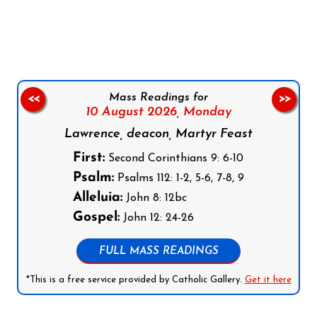
Follow us on Facebook
Follow us on Instagram
Follow us on X
Subscribe to our YouTube Channel
Follow us on WhatsApp
Mass Readings for
<<
>>
10 August 2026,
Monday
Lawrence, deacon, Martyr Feast
First:
Second Corinthians 9: 6-10
Psalm:
Psalms 112: 1-2, 5-6, 7-8, 9
Alleluia:
John 8: 12bc
Gospel:
John 12: 24-26
FULL MASS READINGS
*This is a free service provided by Catholic Gallery.
Get it here