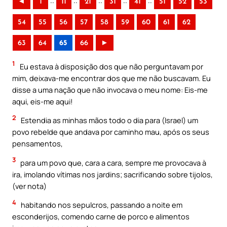
..
..
..
..
..
◄
1
11
21
31
41
51
52
53
54
55
56
57
58
59
60
61
62
63
64
65
66
►
1
Eu estava à disposição dos que não perguntavam por
mim, deixava-me encontrar dos que me não buscavam. Eu
disse a uma nação que não invocava o meu nome: Eis-me
aqui, eis-me aqui!
2
Estendia as minhas mãos todo o dia para (Israel) um
povo rebelde que andava por caminho mau, após os seus
pensamentos,
3
para um povo que, cara a cara, sempre me provocava à
ira, imolando vítimas nos jardins; sacrificando sobre tijolos,
(ver nota)
4
habitando nos sepulcros, passando a noite em
esconderijos, comendo carne de porco e alimentos