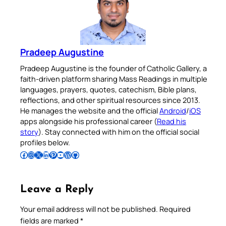
Pradeep Augustine
Pradeep Augustine is the founder of Catholic Gallery, a
faith-driven platform sharing Mass Readings in multiple
languages, prayers, quotes, catechism, Bible plans,
reflections, and other spiritual resources since 2013.
He manages the website and the official
Android
/
iOS
apps alongside his professional career (
Read his
story
). Stay connected with him on the official social
profiles below.
Follow Pradeep on Facebook
Follow Pradeep on Instagram
Follow Pradeep on X
Follow Pradeep on LinkedIn
Follow Pradeep on Pinterest
Subscribe to Pradeep’s Youtube Channel
Follow Pradeep on WordPress
Follow Pradeep on GitHub
Leave a Reply
Your email address will not be published.
Required
fields are marked
*