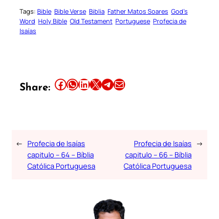
Tags:
Bible
Bible Verse
Biblia
Father Matos Soares
God’s
Word
Holy Bible
Old Testament
Portuguese
Profecia de
Isaías
Share this article on Facebook
Share this article on WhatsApp
Share this article on LinkedIn
Share this article on X
Share this article on Telegram
Email this Article
Share:
←
Profecia de Isaías
Profecia de Isaías
→
capitulo – 64 – Bíblia
capitulo – 66 – Bíblia
Católica Portuguesa
Católica Portuguesa