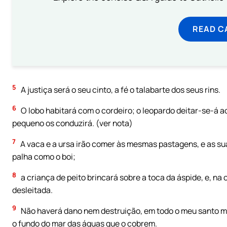
READ C
5
A justiça será o seu cinto, a fé o talabarte dos seus rins.
6
O lobo habitará com o cordeiro; o leopardo deitar-se-á ao
pequeno os conduzirá. (ver nota)
7
A vaca e a ursa irão comer às mesmas pastagens, e as s
palha como o boi;
8
a criança de peito brincará sobre a toca da áspide, e, na
desleitada.
9
Não haverá dano nem destruição, em todo o meu santo mo
o fundo do mar das águas que o cobrem.