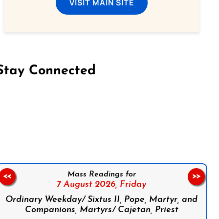
VISIT MAIN SITE
Stay Connected
on Facebook
Follow us on Instagram
Follow us on X
Subscribe to our YouTube Channel
Follow us on WhatsApp
Mass Readings for
<<
>>
7 August 2026,
Friday
Ordinary Weekday/ Sixtus II, Pope, Martyr, and
Companions, Martyrs/ Cajetan, Priest