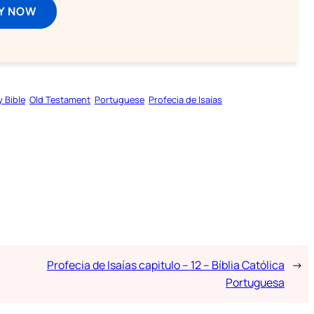
Y NOW
y Bible
Old Testament
Portuguese
Profecia de Isaías
Profecia de Isaías capitulo – 12 – Bíblia Católica
→
Portuguesa