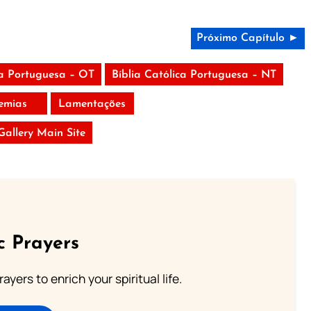
Próximo Capítulo ►
ca Portuguesa – OT
Bíblia Católica Portuguesa – NT
remias
Lamentações
 Gallery Main Site
c Prayers
ayers to enrich your spiritual life.