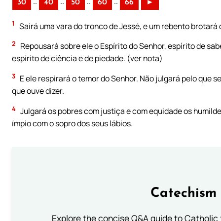
..
..
..
..
30
40
50
60
66
►
1
Sairá uma vara do tronco de Jessé, e um rebento brotará d
2
Repousará sobre ele o Espírito do Senhor, espírito de sab
espírito de ciência e de piedade. (ver nota)
3
E ele respirará o temor do Senhor. Não julgará pelo que 
que ouve dizer.
4
Julgará os pobres com justiça e com equidade os humildes 
ímpio com o sopro dos seus lábios.
Catechism 
Explore the concise Q&A guide to Catholic f