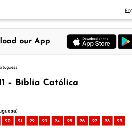
Eng
load our App
 Portuguesa
11 – Bíblia Católica
rtuguesa)
20
21
22
23
24
25
26
27
28
29