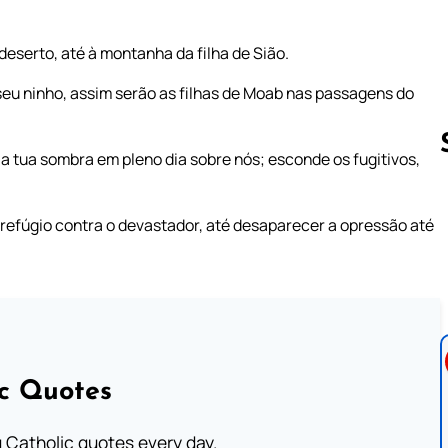
deserto, até à montanha da filha de Sião.
u ninho, assim serão as filhas de Moab nas passagens do
a tua sombra em pleno dia sobre nós; esconde os fugitivos,
Follow us 
m refúgio contra o devastador, até desaparecer a opressão até
ic Quotes
ng Catholic quotes every day.