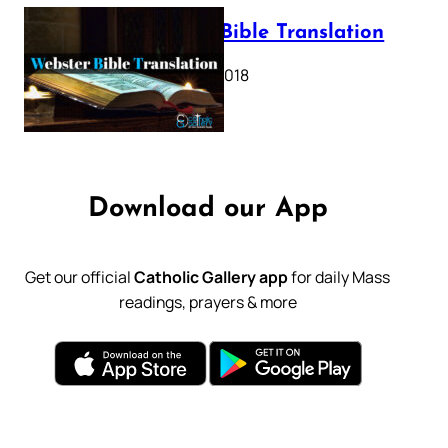
Webster Bible Translation
October 11, 2018
Download our App
Get our official
Catholic Gallery app
for daily Mass
readings, prayers & more