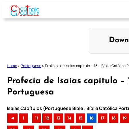
Skip
to
content
Down
Home
»
Portuguese
»
Profecia de Isaías capitulo – 16 – Bíblia Católica
Profecia de Isaías capitulo – 
Portuguesa
Isaías Capítulos (Portuguese Bible : Bíblia Católica Po
..
◄
1
11
12
13
14
15
16
17
18
19