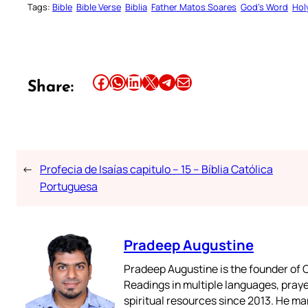
Tags:
Bible
Bible Verse
Biblia
Father Matos Soares
God’s Word
Hol
Share this article on Facebook
Share this article on WhatsApp
Share this article on LinkedIn
Share this article on X
Share this article on Telegram
Email this Article
Share:
←
Profecia de Isaías capitulo – 15 – Bíblia Católica
Portuguesa
Pradeep Augustine
Pradeep Augustine is the founder of C
Readings in multiple languages, praye
spiritual resources since 2013. He ma