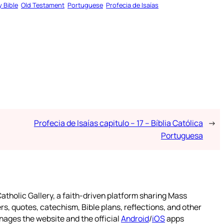
y Bible
Old Testament
Portuguese
Profecia de Isaías
Profecia de Isaías capitulo – 17 – Bíblia Católica
→
Portuguesa
atholic Gallery, a faith-driven platform sharing Mass
rs, quotes, catechism, Bible plans, reflections, and other
nages the website and the official
Android
/
iOS
apps