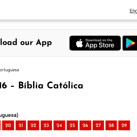
Eng
load our App
 Portuguesa
16 – Bíblia Católica
rtuguesa)
20
21
22
23
24
25
26
27
28
29