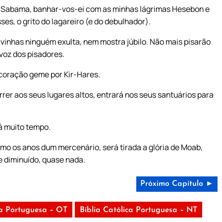
de Sabama, banhar-vos-ei com as minhas lágrimas Hesebon e
ses, o grito do lagareiro (e do debulhador).
vinhas ninguém exulta, nem mostra júbilo. Não mais pisarão
 voz dos pisadores.
coração geme por Kir-Hares.
er aos seus lugares altos, entrará nos seus santuários para
á muito tempo.
omo os anos dum mercenário, será tirada a glória de Moab,
e diminuído, quase nada.
Próximo Capítulo ►
ca Portuguesa – OT
Bíblia Católica Portuguesa – NT