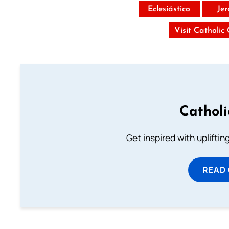
Eclesiástico
Je
Visit Catholic
Cathol
Get inspired with uplifti
READ