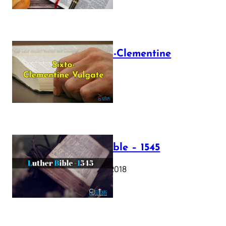
The Sixto-Clementine
Vulgate
July 12, 2025
Luther Bible – 1545
October 17, 2018