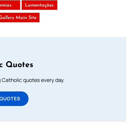
remias
Lamentações
 Gallery Main Site
ic Quotes
ng Catholic quotes every day.
 QUOTES