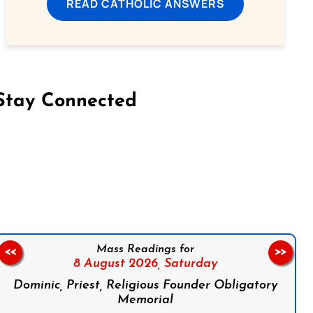
READ CATHOLIC ANSWERS
Stay Connected
on Facebook
Follow us on Instagram
Follow us on X
Subscribe to our YouTube Channel
Follow us on WhatsApp
Mass Readings for
<<
>>
8 August 2026,
Saturday
Dominic, Priest, Religious Founder Obligatory
Memorial