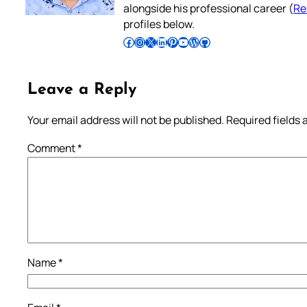
alongside his professional career (
Re
profiles below.
Follow Pradeep on Facebook
Follow Pradeep on Instagram
Follow Pradeep on X
Follow Pradeep on LinkedIn
Follow Pradeep on Pinterest
Subscribe to Pradeep’s Youtube Channel
Follow Pradeep on WordPress
Follow Pradeep on GitHub
Leave a Reply
Your email address will not be published.
Required fields
Comment
*
Name
*