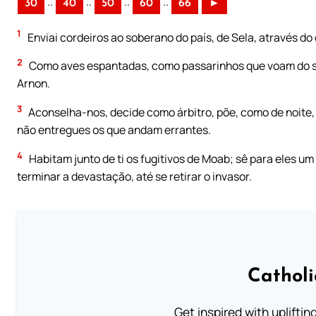
..
..
..
..
30
40
50
60
66
►
1
Enviai cordeiros ao soberano do país, de Sela, através do 
2
Como aves espantadas, como passarinhos que voam do se
Arnon.
3
Aconselha-nos, decide como árbitro, põe, como de noite, 
não entregues os que andam errantes.
4
Habitam junto de ti os fugitivos de Moab; sê para eles u
terminar a devastação, até se retirar o invasor.
Cathol
Get inspired with uplifti