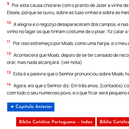
9
Por esta causa chorarei com o pranto de Jazer a vinha 
Eleale, porque se ouviu, sobre as tuas vinhas e sobre as mes
10
A alegria e o regozijo desaparaceram dos campos, e nas 
vinho no lagar os que tinham costume de o pisar; fiz calar a
11
Por isso estremeço por Moab, como uma harpa, e o meu 
12
Acontecerá que Moab, depois de se ter cansado de recorr
orar, mas nada alcançará. (ver nota)
13
Esta é a palavra que o Senhor pronunciou sobre Moab, h
14
Agora, eis que o Senhor diz: Em três anos, (contados) c
com todo o seu numeroso povo, e o que ficar será pequeno 
◄ Capítulo Anterior
Bíblia Católica Portuguesa – Index
Bíblia Católi