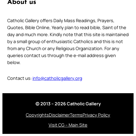
About us
Catholic Gallery offers Daily Mass Readings, Prayers,
Quotes, Bible Online, Yearly plan to read bible, Saint of the
day and much more. Kindly note that this site is maintained
by a small group of enthusiastic Catholics and this is not
from any Church or any Religious Organization. For any
queries contact us through the e-mail address given
below.
Contact us:
info@catholicgallery.org
© 2013 – 2026 Catholic Gallery
Copyrights
Disclaimer
Terms
Privacy Policy
Visit CG – Main Site