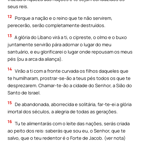
seus reis.
12
Porque a nação e o reino que te não servirem,
perecerão, serão completamente destruídos.
13
A glória do Líbano virá a ti, o cipreste, o olmo e o buxo
juntamente servirão pára adornar o lugar do meu
santuário, e eu glorificarei o lugar onde repousam os meus
pés (ou a arca da aliança).
14
Virão a ti com a fronte curvada os filhos daqueles que
te humilharam, prostrar-se-ão a teus pés todos os que te
desprezarem. Chamar-te-ão a cidade do Senhor, a Sião do
Santo de Israel.
15
De abandonada, aborrecida e solitária, far-te-ei a glória
imortal dos séculos, a alegria de todas as gerações.
16
Tu te alimentarás com o leite das nações, serás criada
ao peito dos reis: saberás que sou eu, o Senhor, que te
salvo, que o teu redentor é o Forte de Jacob. (ver nota)