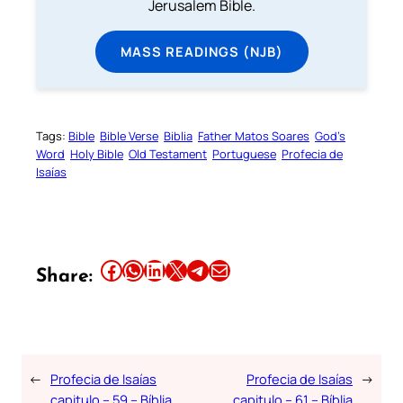
Jerusalem Bible.
MASS READINGS (NJB)
Tags:
Bible
Bible Verse
Biblia
Father Matos Soares
God’s
Word
Holy Bible
Old Testament
Portuguese
Profecia de
Isaías
Share this article on Facebook
Share this article on WhatsApp
Share this article on LinkedIn
Share this article on X
Share this article on Telegram
Email this Article
Share:
←
Profecia de Isaías
Profecia de Isaías
→
capitulo – 59 – Bíblia
capitulo – 61 – Bíblia