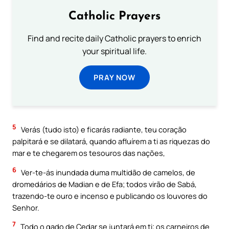
Catholic Prayers
Find and recite daily Catholic prayers to enrich
your spiritual life.
PRAY NOW
5
Verás (tudo isto) e ficarás radiante, teu coração
palpitará e se dilatará, quando afluírem a ti as riquezas do
mar e te chegarem os tesouros das nações,
6
Ver-te-ás inundada duma multidão de camelos, de
dromedários de Madian e de Efa; todos virão de Sabá,
trazendo-te ouro e incenso e publicando os louvores do
Senhor.
7
Todo o gado de Cedar se juntará em ti; os carneiros de