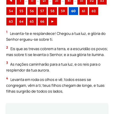
..
..
..
..
..
◄
1
11
21
31
41
51
52
53
54
55
56
57
58
59
60
61
62
63
64
65
66
►
1
Levanta-te e resplandece! Chegou a tua luz, e glória do
Senhor ergueu-se sobre ti.
2
Eis que as trevas cobrem a terra, e a escuridão os povos;
mas sobre ti se levanta o Senhor, e a sua glória te ilumina.
3
As nações caminharão para a tua luz, e os reis para o
resplendor da tua aurora.
4
Levanta em roda os olhos e vê; todos esses se
congregam, vêm a ti; teus filhos chegam de longe, e tuas
filhas surgirão de todos os lados,