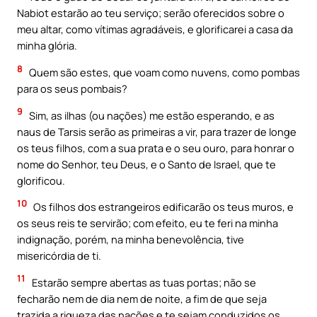
Nabiot estarão ao teu serviço; serão oferecidos sobre o
meu altar, como vítimas agradáveis, e glorificarei a casa da
minha glória.
8
Quem são estes, que voam como nuvens, como pombas
para os seus pombais?
9
Sim, as ilhas (ou nações) me estão esperando, e as
naus de Tarsis serão as primeiras a vir, para trazer de longe
os teus filhos, com a sua prata e o seu ouro, para honrar o
nome do Senhor, teu Deus, e o Santo de Israel, que te
glorificou.
10
Os filhos dos estrangeiros edificarão os teus muros, e
os seus reis te servirão; com efeito, eu te feri na minha
indignação, porém, na minha benevolência, tive
misericórdia de ti.
11
Estarão sempre abertas as tuas portas; não se
fecharão nem de dia nem de noite, a fim de que seja
trazida a riqueza das nações e te sejam conduzidos os