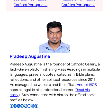
Católica Portuguesa
Católica Portuguesa
Pradeep Augustine
Pradeep Augustine is the founder of Catholic Gallery, a
faith-driven platform sharing Mass Readings in multiple
languages, prayers, quotes, catechism, Bible plans,
reflections, and other spiritual resources since 2013.
He manages the website and the official
Android
/
iOS
apps alongside his professional career (
Read his
story
). Stay connected with him on the official social
profiles below.
Follow Pradeep on Facebook
Follow Pradeep on Instagram
Follow Pradeep on X
Follow Pradeep on LinkedIn
Follow Pradeep on Pinterest
Subscribe to Pradeep’s Youtube Channel
Follow Pradeep on WordPress
Follow Pradeep on GitHub