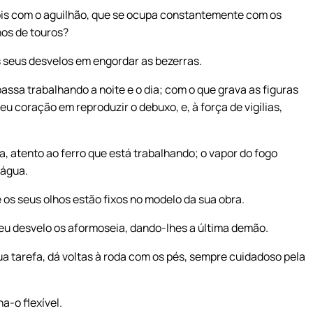
bois com o aguilhão, que se ocupa constantemente com os
hos de touros?
os seus desvelos em engordar as bezerras.
assa trabalhando a noite e o dia; com o que grava as figuras
seu coração em reproduzir o debuxo, e, à força de vigílias,
, atento ao ferro que está trabalhando; o vapor do fogo
rágua.
 os seus olhos estão fixos no modelo da sua obra.
seu desvelo os aformoseia, dando-lhes a última demão.
ua tarefa, dá voltas à roda com os pés, sempre cuidadoso pela
a-o flexível.