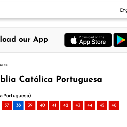
Eng
load our App
guesa
Bíblia Católica Portuguesa
ica Portuguesa)
37
38
39
40
41
42
43
44
45
46