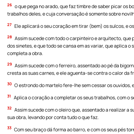
26
o que pega no arado, que faz timbre de saber picar os 
trabalhos deles, e cuja conversação é somente sobre novil
27
Ele aplicará o seu coração em tirar (bem) os sulcos, e 
28
Assim sucede com todo o carpinteiro e arquitecto, que p
dos sinetes, e que todo se cansa em as variar, que aplica o 
completa a obra.
29
Assim sucede com o ferreiro, assentado ao pé da bigorna
cresta as suas carnes, e ele aguenta-se contra o calor da f
30
O estrondo do martelo fere-lhe sem cessar os ouvidos, e
31
Aplica o coração a completar os seus trabalhos, com o 
32
Assim sucede com o oleiro que, assentado a realizar a s
sua obra, levando por conta tudo o que faz.
33
Com seu braço dá forma ao barro, e com os seus pés torn