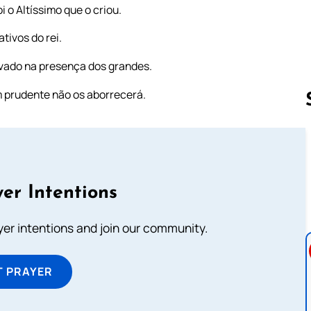
 o Altíssimo que o criou.
tivos do rei.
uvado na presença dos grandes.
 prudente não os aborrecerá.
Follow us 
er Intentions
ayer intentions and join our community.
T PRAYER