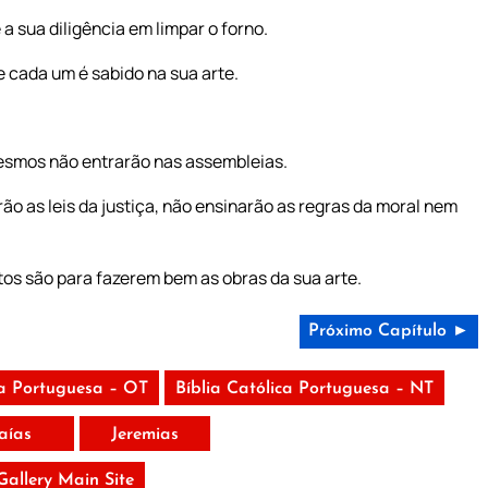
 a sua diligência em limpar o forno.
 cada um é sabido na sua arte.
mesmos não entrarão nas assembleias.
ão as leis da justiça, não ensinarão as regras da moral nem
tos são para fazerem bem as obras da sua arte.
Próximo Capítulo ►
ca Portuguesa – OT
Bíblia Católica Portuguesa – NT
saías
Jeremias
 Gallery Main Site