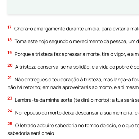
17
Chora-o amargamente durante um dia, para evitar a maled
18
Toma este nojo segundo o merecimento da pessoa, um dia
19
Porque a tristeza faz apressar a morte, tira o vigor, e a
20
A tristeza conserva-se na solidão; e a vida do pobre é 
21
Não entregues o teu coração à tristeza, mas lança-a fora
não há retorno; em nada aproveitarás ao morto, e a ti mes
23
Lembra-te da minha sorte (te dirá o morto): a tua será s
24
No repouso do morto deixa descansar a sua memória; e c
25
O letrado adquire sabedoria no tempo do ócio, e o que
sabedoria será cheio