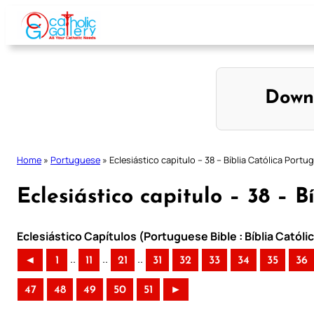
Skip
to
content
Down
Home
»
Portuguese
»
Eclesiástico capitulo – 38 – Bíblia Católica Portu
Eclesiástico capitulo – 38 – 
Eclesiástico Capítulos (Portuguese Bible : Bíblia Catól
..
..
..
◄
1
11
21
31
32
33
34
35
36
47
48
49
50
51
►