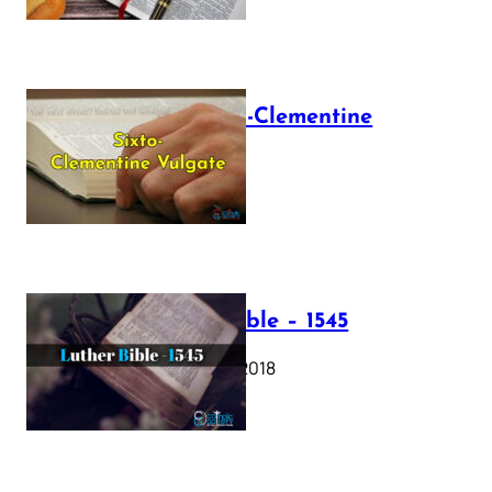
The Sixto-Clementine
Vulgate
July 12, 2025
Luther Bible – 1545
October 17, 2018