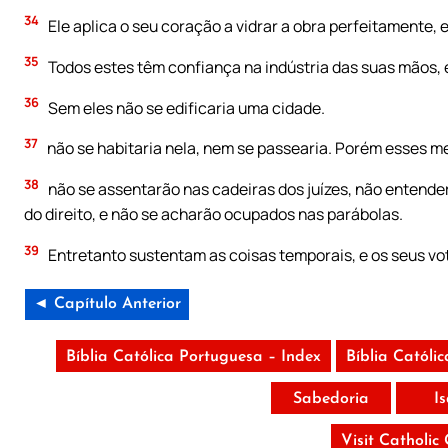
34
Ele aplica o seu coração a vidrar a obra perfeitamente, e
35
Todos estes têm confiança na indústria das suas mãos, e
36
Sem eles não se edificaria uma cidade.
37
não se habitaria nela, nem se passearia. Porém esses 
38
não se assentarão nas cadeiras dos juízes, não entender
do direito, e não se acharão ocupados nas parábolas.
39
Entretanto sustentam as coisas temporais, e os seus vo
◄ Capítulo Anterior
Bíblia Católica Portuguesa – Index
Bíblia Católi
Sabedoria
I
Visit Catholic