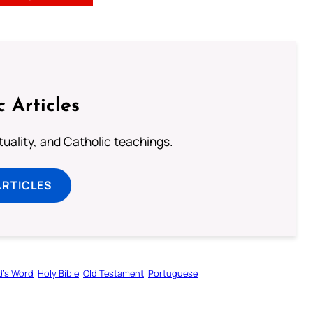
c Articles
rituality, and Catholic teachings.
ARTICLES
’s Word
Holy Bible
Old Testament
Portuguese