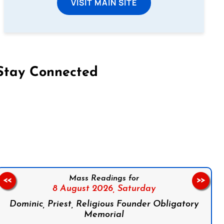
VISIT MAIN SITE
Stay Connected
on Facebook
Follow us on Instagram
Follow us on X
Subscribe to our YouTube Channel
Follow us on WhatsApp
Mass Readings for
<<
>>
8 August 2026,
Saturday
Dominic, Priest, Religious Founder Obligatory
Memorial