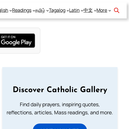
lish
Readings
தமிழ்
Tagalog
Latin
中文
More
Discover Catholic Gallery
Find daily prayers, inspiring quotes,
reflections, articles, Mass readings, and more.