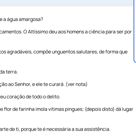
ce a água amargosa?
amentos. O Altíssimo deu aos homens a ciência para ser por
stos agradáveis, compõe unguentos salutares, de forma que
da terra.
ão ao Senhor, e ele te curará. (ver nota)
teu coração de todo o delito.
lor de farinha imola vitimas pingues; (depois disto) dá lugar
rte de ti, porque te é necessária a sua assistência.