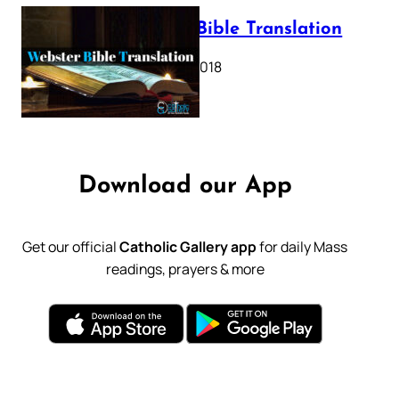
Webster Bible Translation
October 11, 2018
Download our App
Get our official
Catholic Gallery app
for daily Mass
readings, prayers & more