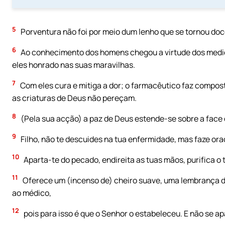
5
Porventura não foi por meio dum lenho que se tornou do
6
Ao conhecimento dos homens chegou a virtude dos medic
eles honrado nas suas maravilhas.
7
Com eles cura e mitiga a dor; o farmacêutico faz compo
as criaturas de Deus não pereçam.
8
(Pela sua acção) a paz de Deus estende-se sobre a face 
9
Filho, não te descuides na tua enfermidade, mas faze oraç
10
Aparta-te do pecado, endireita as tuas mãos, purifica o 
11
Oferece um (incenso de) cheiro suave, uma lembrança de f
ao médico,
12
pois para isso é que o Senhor o estabeleceu. E não se apa