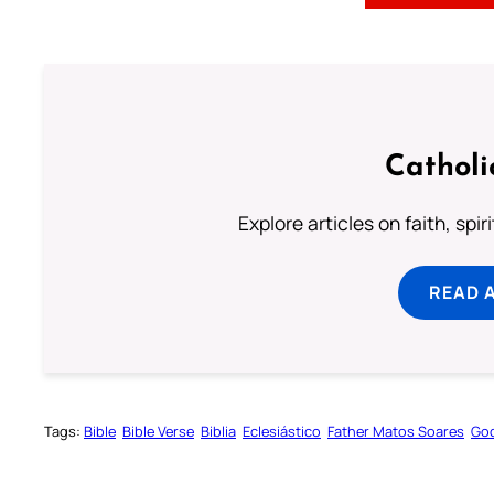
Catholi
Explore articles on faith, spi
READ 
Tags:
Bible
Bible Verse
Biblia
Eclesiástico
Father Matos Soares
God