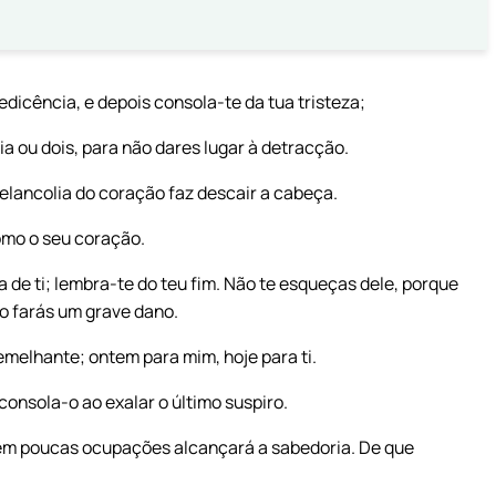
icência, e depois consola-te da tua tristeza;
 ou dois, para não dares lugar à detracção.
 melancolia do coração faz descair a cabeça.
como o seu coração.
 de ti; lembra-te do teu fim. Não te esqueças dele, porque
mo farás um grave dano.
emelhante; ontem para mim, hoje para ti.
onsola-o ao exalar o último suspiro.
 tem poucas ocupações alcançará a sabedoria. De que