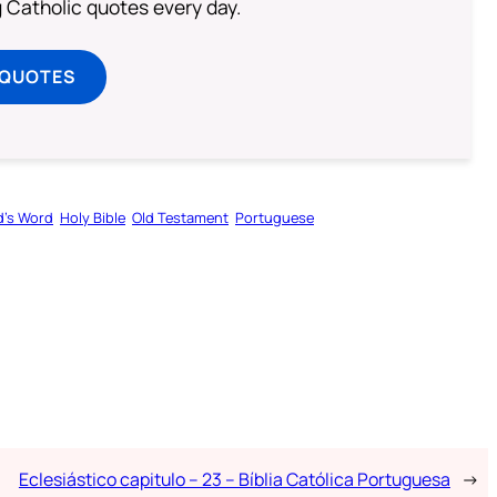
ng Catholic quotes every day.
 QUOTES
’s Word
Holy Bible
Old Testament
Portuguese
Eclesiástico capitulo – 23 – Bíblia Católica Portuguesa
→