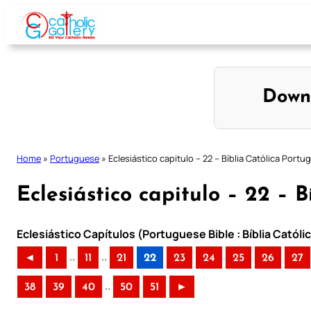
Skip
to
content
Down
Home
»
Portuguese
»
Eclesiástico capitulo – 22 – Bíblia Católica Portu
Eclesiástico capitulo – 22 – 
Eclesiástico Capítulos (Portuguese Bible : Bíblia Catól
..
..
◄
1
11
21
22
23
24
25
26
27
..
38
39
40
50
51
►