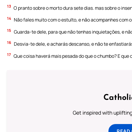
13
O pranto sobre o morto dura sete dias. mas sobre o insen
14
Não fales muito com o estulto, e não acompanhes com o
15
Guarda-te dele, para que não tenhas inquietações, e n
16
Desvia-te dele, e acharás descanso, e não te enfastiarás
17
Que coisa haverá mais pesada do que o chumbo? E que ou
Cathol
Get inspired with uplifti
READ