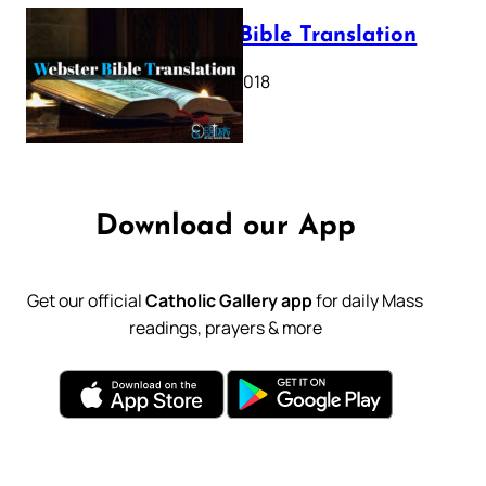
Webster Bible Translation
October 11, 2018
Download our App
Get our official
Catholic Gallery app
for daily Mass
readings, prayers & more