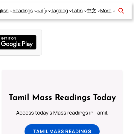
lish
Readings
தமிழ்
Tagalog
Latin
中文
More
Tamil Mass Readings Today
Access today's Mass readings in Tamil.
TAMIL MASS READINGS