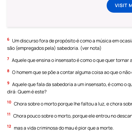
VISIT 
6
Um discurso fora de propósito é como a música em ocasiã
são (empregados pela) sabedoria. (ver nota)
7
Aquele que ensina o insensato é como o que quer tornar 
8
O homem que se põe a contar alguma coisa ao que o não
9
Aquele que fala da sabedoria a um insensato, é como o q
dirá: Quem é este?
10
Chora sobre o morto porque lhe faltou a luz, e chora sobre
11
Chora pouco sobre o morto, porque ele entrou no desca
12
mas a vida criminosa do mau é pior que a morte.