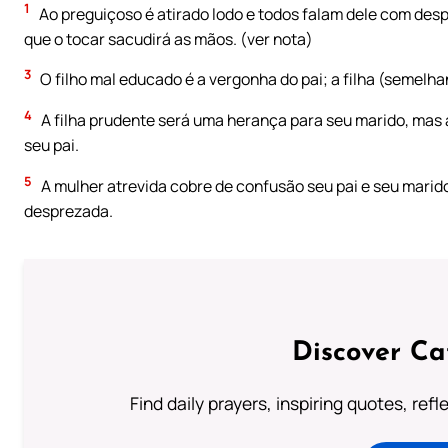
1
Ao preguiçoso é atirado lodo e todos falam dele com desp
que o tocar sacudirá as mãos. (ver nota)
3
O filho mal educado é a vergonha do pai; a filha (semelh
4
A filha prudente será uma herança para seu marido, mas
seu pai.
5
A mulher atrevida cobre de confusão seu pai e seu marido
desprezada.
Discover Ca
Find daily prayers, inspiring quotes, ref