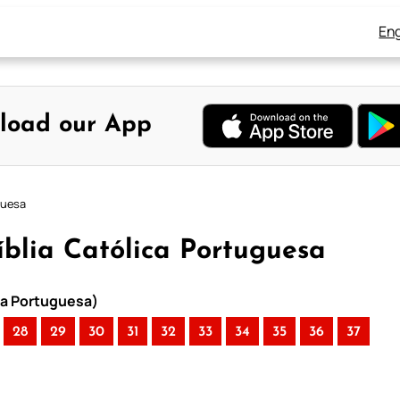
Eng
load our App
guesa
Bíblia Católica Portuguesa
ica Portuguesa)
28
29
30
31
32
33
34
35
36
37