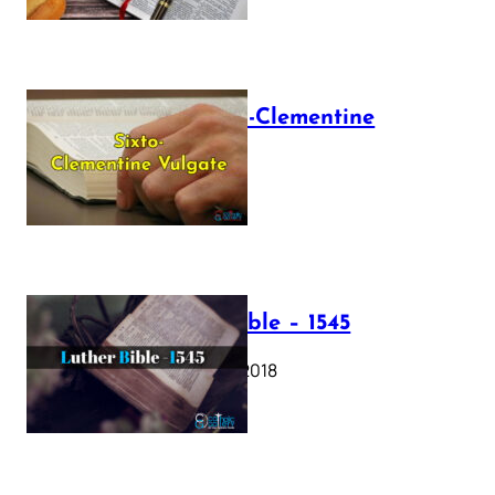
The Sixto-Clementine
Vulgate
July 12, 2025
Luther Bible – 1545
October 17, 2018