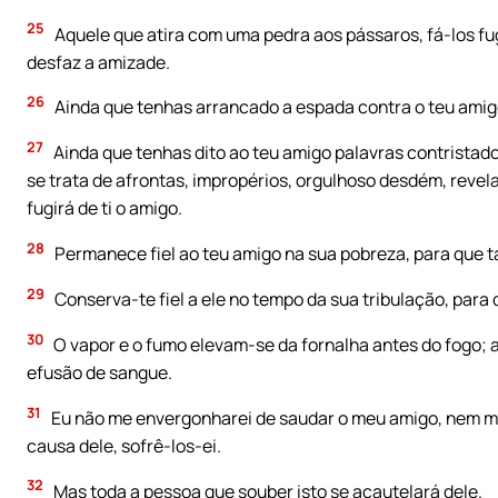
25
Aquele que atira com uma pedra aos pássaros, fá-los fug
desfaz a amizade.
26
Ainda que tenhas arrancado a espada contra o teu amigo
27
Ainda que tenhas dito ao teu amigo palavras contristado
se trata de afrontas, impropérios, orgulhoso desdém, revel
fugirá de ti o amigo.
28
Permanece fiel ao teu amigo na sua pobreza, para que 
29
Conserva-te fiel a ele no tempo da sua tribulação, para
30
O vapor e o fumo elevam-se da fornalha antes do fogo; 
efusão de sangue.
31
Eu não me envergonharei de saudar o meu amigo, nem me
causa dele, sofrê-los-ei.
32
Mas toda a pessoa que souber isto se acautelará dele.