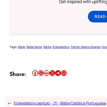
Get inspired with uplifti
READ
Tags:
Bible
Bible Verse
Biblia
Eclesiástico
Father Matos Soares
God
Share this article on Facebook
Share this article on WhatsApp
Share this article on LinkedIn
Share this article on X
Share this article on Telegram
Email this Article
Share:
←
Eclesiástico capitulo – 21 – Bíblia Católica Portuguesa