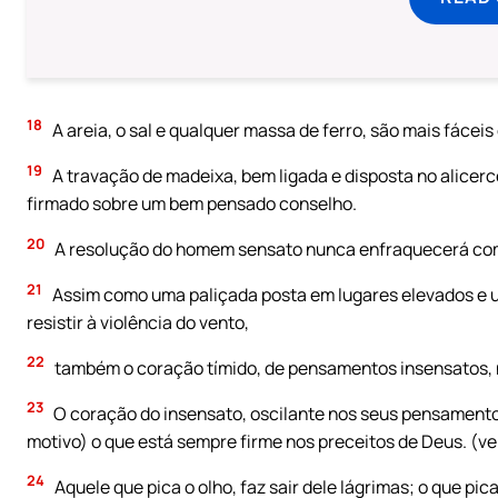
18
A areia, o sal e qualquer massa de ferro, são mais fáceis
19
A travação de madeixa, bem ligada e disposta no alicerc
firmado sobre um bem pensado conselho.
20
A resolução do homem sensato nunca enfraquecerá co
21
Assim como uma paliçada posta em lugares elevados e
resistir à violência do vento,
22
também o coração tímido, de pensamentos insensatos, nã
23
O coração do insensato, oscilante nos seus pensament
motivo) o que está sempre firme nos preceitos de Deus. (ve
24
Aquele que pica o olho, faz sair dele lágrimas; o que pic