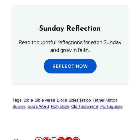
Sunday Reflection
Read thoughtful reflections for each Sunday
and grow in faith.
REFLECT NOW
Tags:
Bible
Bible Verse
Biblia
Eclesiástico
Father Matos
Soares
God’s Word
Holy Bible
Old Testament
Portuguese
Share this article on Facebook
Share this article on WhatsApp
Share this article on LinkedIn
Share this article on X
Share this article on Telegram
Email this Article