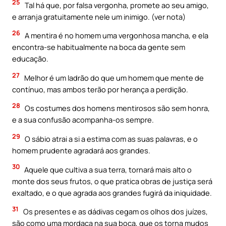
25
Tal há que, por falsa vergonha, promete ao seu amigo,
e arranja gratuitamente nele um inimigo. (ver nota)
26
A mentira é no homem uma vergonhosa mancha, e ela
encontra-se habitualmente na boca da gente sem
educação.
27
Melhor é um ladrão do que um homem que mente de
contínuo, mas ambos terão por herança a perdição.
28
Os costumes dos homens mentirosos são sem honra,
e a sua confusão acompanha-os sempre.
29
O sábio atrai a si a estima com as suas palavras, e o
homem prudente agradará aos grandes.
30
Aquele que cultiva a sua terra, tornará mais alto o
monte dos seus frutos, o que pratica obras de justiça será
exaltado, e o que agrada aos grandes fugirá da iniquidade.
31
Os presentes e as dádivas cegam os olhos dos juízes,
são como uma mordaça na sua boca, que os torna mudos