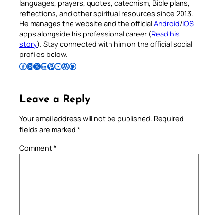
languages, prayers, quotes, catechism, Bible plans,
reflections, and other spiritual resources since 2013.
He manages the website and the official
Android
/
iOS
apps alongside his professional career (
Read his
story
). Stay connected with him on the official social
profiles below.
Follow Pradeep on Facebook
Follow Pradeep on Instagram
Follow Pradeep on X
Follow Pradeep on LinkedIn
Follow Pradeep on Pinterest
Subscribe to Pradeep’s Youtube Channel
Follow Pradeep on WordPress
Follow Pradeep on GitHub
Leave a Reply
Your email address will not be published.
Required
fields are marked
*
Comment
*