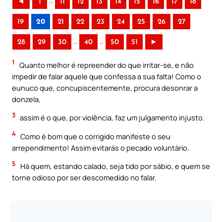
..
◄
1
11
12
13
14
15
16
17
18
19
20
21
22
23
24
25
26
27
..
..
28
29
30
40
50
51
►
1
Quanto melhor é repreender do que irritar-se, e não
impedir de falar aquele que confessa a sua falta! Como o
eunuco que, concupiscentemente, procura desonrar a
donzela,
3
assim é o que, por violência, faz um julgamento injusto.
4
Como é bom que o corrigido manifeste o seu
arrependimento! Assim evitarás o pecado voluntário.
5
Há quem, estando calado, seja tido por sábio, e quem se
torne odioso por ser descomedido no falar.