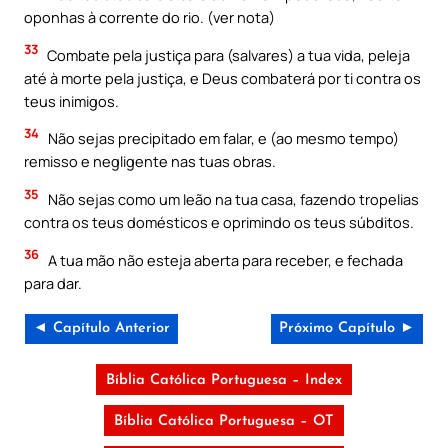
oponhas à corrente do rio. (ver nota)
33
Combate pela justiça para (salvares) a tua vida, peleja
até à morte pela justiça, e Deus combaterá por ti contra os
teus inimigos.
34
Não sejas precipitado em falar, e (ao mesmo tempo)
remisso e negligente nas tuas obras.
35
Não sejas como um leão na tua casa, fazendo tropelias
contra os teus domésticos e oprimindo os teus súbditos.
36
A tua mão não esteja aberta para receber, e fechada
para dar.
◄ Capítulo Anterior
Próximo Capítulo ►
Bíblia Católica Portuguesa – Index
Bíblia Católica Portuguesa – OT