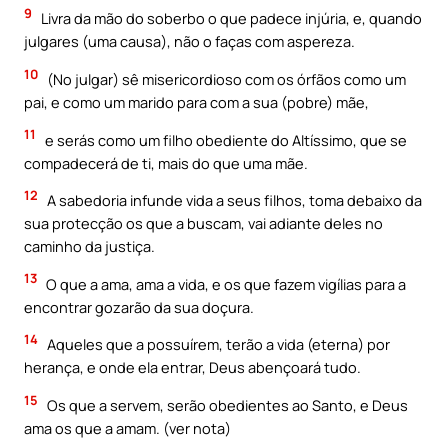
9
Livra da mão do soberbo o que padece injúria, e, quando
julgares (uma causa), não o faças com aspereza.
10
(No julgar) sê misericordioso com os órfãos como um
pai, e como um marido para com a sua (pobre) mãe,
11
e serás como um filho obediente do Altíssimo, que se
compadecerá de ti, mais do que uma mãe.
12
A sabedoria infunde vida a seus filhos, toma debaixo da
sua protecção os que a buscam, vai adiante deles no
caminho da justiça.
13
O que a ama, ama a vida, e os que fazem vigílias para a
encontrar gozarão da sua doçura.
14
Aqueles que a possuírem, terão a vida (eterna) por
herança, e onde ela entrar, Deus abençoará tudo.
15
Os que a servem, serão obedientes ao Santo, e Deus
ama os que a amam. (ver nota)