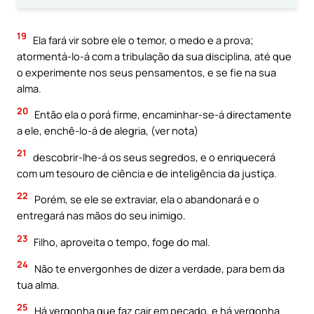
19
Ela fará vir sobre ele o temor, o medo e a prova;
atormentá-lo-á com a tribulação da sua disciplina, até que
o experimente nos seus pensamentos, e se fie na sua
alma.
20
Então ela o porá firme, encaminhar-se-á directamente
a ele, enchê-lo-á de alegria, (ver nota)
21
descobrir-lhe-á os seus segredos, e o enriquecerá
com um tesouro de ciência e de inteligência da justiça.
22
Porém, se ele se extraviar, ela o abandonará e o
entregará nas mãos do seu inimigo.
23
Filho, aproveita o tempo, foge do mal.
24
Não te envergonhes de dizer a verdade, para bem da
tua alma.
25
Há vergonha que faz cair em pecado, e há vergonha