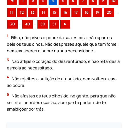
◄
1
2
3
4
5
6
7
8
9
10
..
11
12
13
14
15
16
17
18
19
20
..
..
30
40
50
51
►
1
Filho, não prives o pobre da sua esmola, não apartes
dele os teus olhos. Não desprezes aquele que tem fome,
nem exasperes o pobre na sua necessidade.
3
Não aflijas o coração do desventurado, e não retardes a
esmola ao necessitado.
4
Não rejeites a petição do atribulado, nem voltes a cara
ao pobre.
5
Não afastes os teus olhos do indigente, para que não
se irrite, nem dês ocasião, aos que te pedem, de te
amaldiçoar por trás,