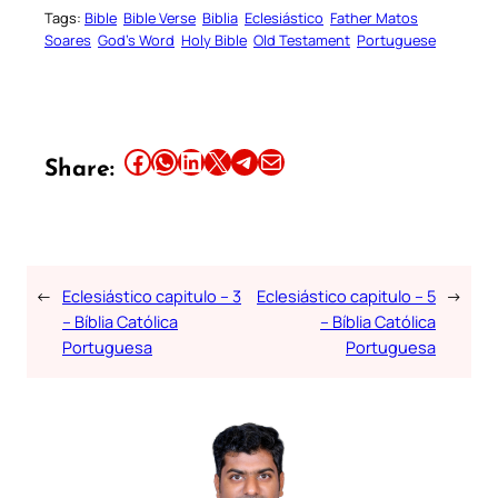
Tags:
Bible
Bible Verse
Biblia
Eclesiástico
Father Matos
Soares
God’s Word
Holy Bible
Old Testament
Portuguese
Share this article on Facebook
Share this article on WhatsApp
Share this article on LinkedIn
Share this article on X
Share this article on Telegram
Email this Article
Share:
←
Eclesiástico capitulo – 3
Eclesiástico capitulo – 5
→
– Bíblia Católica
– Bíblia Católica
Portuguesa
Portuguesa