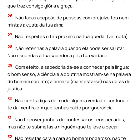
que traz consigo glória e graça.
26
Não faças acepção de pessoas com prejuízo teu nem
mintas à custa da tua alma.
27
Não respeites o teu próximo na tua queda. (ver nota)
28
Não retenhas a palavra quando ela pode ser salutar.
Não escondas a tua sabedoria pela tua vaidade.
29
Com efeito, a sabedoria dá-se a conhecer pela língua;
o bom senso, a ciência e a doutrina mostram-se na palavra
do homem cordato; a firmeza (manifesta-se) nas obras de
justiça.
30
Não contradigas de modo algum a verdade; confunde-
te da mentira em que tenhas caído por ignorância.
31
Não te envergonhes de confessar os teus pecados,
mas não te submetas a ninguém que te leve a pecar.
32
Não resistas cara a cara ao homem poderoso, não te