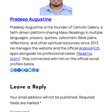
Pradeep Augustine
Pradeep Augustine is the founder of Catholic Gallery, a
faith-driven platform sharing Mass Readings in multiple
languages, prayers, quotes, catechism, Bible plans,
reflections, and other spiritual resources since 2013.
He manages the website and the official
Android
/
iOS
apps alongside his professional career (
Read his
story
). Stay connected with him on the official social
profiles below.
Follow Pradeep on Facebook
Follow Pradeep on Instagram
Follow Pradeep on X
Follow Pradeep on LinkedIn
Follow Pradeep on Pinterest
Subscribe to Pradeep’s Youtube Channel
Follow Pradeep on WordPress
Follow Pradeep on GitHub
Leave a Reply
Your email address will not be published.
Required
fields are marked
*