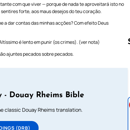
stante com que viver — porque de nada te aproveitará isto no
 sentires forte, aos maus desejos do teu coração.
e a dar contas das minhas acções? Com efeito Deus
ltíssimo é lento em punir (os crimes). (ver nota)
 não ajuntes pecados sobre pecados.
Follow us 
 - Douay Rheims Bible
he classic Douay Rheims translation.
DINGS (DRB)