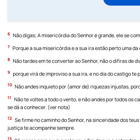
6
Não digas; A misericórdia do Senhor é grande, ele se c
7
Porque a sua misericórdia e a sua ira estão perto uma da o
8
Não tardes em te converter ao Senhor, não o difiras de dia
9
porque virá de improviso a sua ira, e no dia do castigo te 
10
Não andes inquieto por (amor de) riquezas injustas, porq
11
Não te voltes a todo o vento, e não andes por todos os 
se dá a conhecer. (ver nota)
12
Se firme no caminho do Senhor, na sinceridade dos teus
justiça te acompanhe sempre.
13