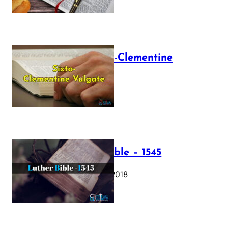
The Sixto-Clementine
Vulgate
July 12, 2025
Luther Bible – 1545
October 17, 2018