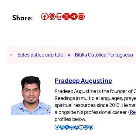
Share this article on Facebook
Share this article on WhatsApp
Share this article on LinkedIn
Share this article on X
Share this article on Telegram
Email this Article
Share:
←
Eclesiástico capitulo – 4 – Bíblia Católica Portuguesa
Pradeep Augustine
Pradeep Augustine is the founder of C
Readings in multiple languages, praye
spiritual resources since 2013. He ma
alongside his professional career (
Re
profiles below.
Follow Pradeep on Facebook
Follow Pradeep on Instagram
Follow Pradeep on X
Follow Pradeep on LinkedIn
Follow Pradeep on Pinterest
Subscribe to Pradeep’s Youtube Channel
Follow Pradeep on WordPress
Follow Pradeep on GitHub