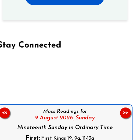
Stay Connected
on Facebook
Follow us on Instagram
Follow us on X
Subscribe to our YouTube Channel
Follow us on WhatsApp
Mass Readings for
<<
>>
9 August 2026,
Sunday
Nineteenth Sunday in Ordinary Time
First:
First Kings 19: 9a, 11-13a