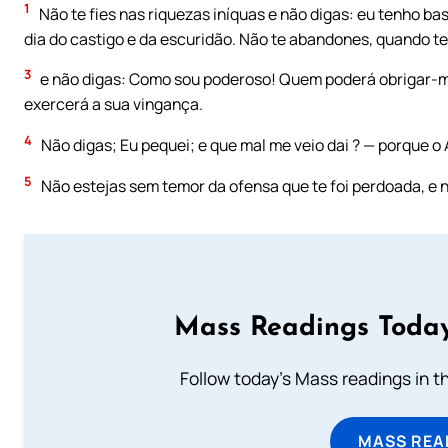
1
Não te fies nas riquezas iníquas e não digas: eu tenho ba
dia do castigo e da escuridão. Não te abandones, quando te
3
e não digas: Como sou poderoso! Quem poderá obrigar-m
exercerá a sua vingança.
4
Não digas; Eu pequei; e que mal me veio dai ? — porque o A
5
Não estejas sem temor da ofensa que te foi perdoada, e
Mass Readings Today
Follow today's Mass readings in t
MASS REA