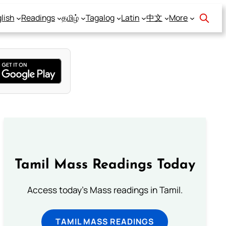
lish
Readings
தமிழ்
Tagalog
Latin
中文
More
Tamil Mass Readings Today
Access today's Mass readings in Tamil.
TAMIL MASS READINGS