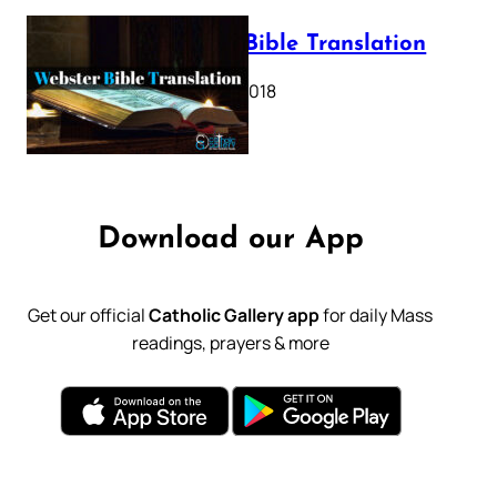
Webster Bible Translation
October 11, 2018
Download our App
Get our official
Catholic Gallery app
for daily Mass
readings, prayers & more