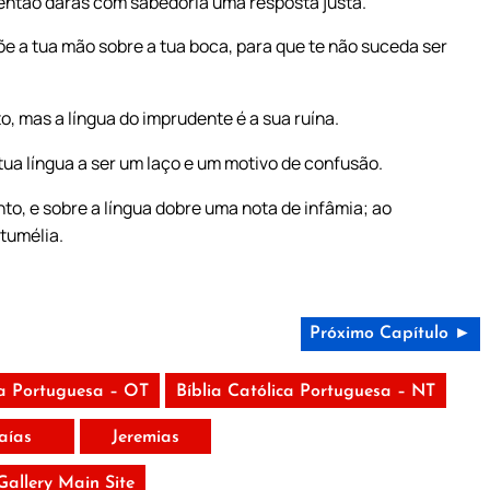
 então darás com sabedoria uma resposta justa.
õe a tua mão sobre a tua boca, para que te não suceda ser
, mas a língua do imprudente é a sua ruína.
tua língua a ser um laço e um motivo de confusão.
to, e sobre a língua dobre uma nota de infâmia; ao
ntumélia.
Próximo Capítulo ►
ca Portuguesa – OT
Bíblia Católica Portuguesa – NT
saías
Jeremias
 Gallery Main Site