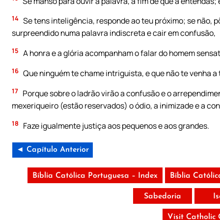
Sê manso para ouvir a palavra, a fim de que a entendas;
14
Se tens inteligência, responde ao teu próximo; se não, p
surpreendido numa palavra indiscreta e cair em confusão,
15
A honra e a glória acompanham o falar do homem sensato
16
Que ninguém te chame intriguista, e que não te venha a 
17
Porque sobre o ladrão virão a confusão e o arrependimen
mexeriqueiro (estão reservados) o ódio, a inimizade e a co
18
Faze igualmente justiça aos pequenos e aos grandes.
◄ Capítulo Anterior
Bíblia Católica Portuguesa – Index
Bíblia Católi
Sabedoria
I
Visit Catholic