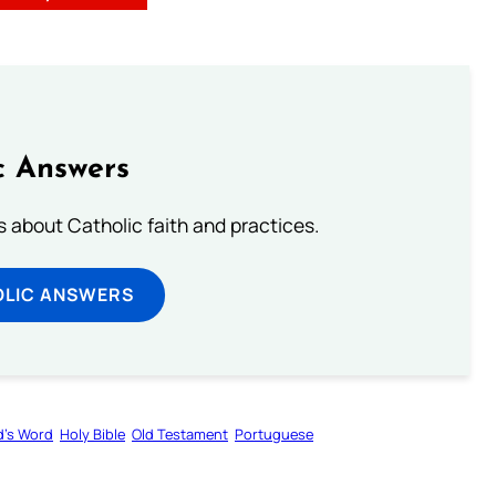
c Answers
about Catholic faith and practices.
OLIC ANSWERS
’s Word
Holy Bible
Old Testament
Portuguese