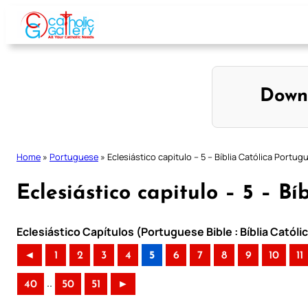
Skip
to
content
Down
Home
»
Portuguese
»
Eclesiástico capitulo – 5 – Bíblia Católica Portug
Eclesiástico capitulo – 5 – B
Eclesiástico Capítulos (Portuguese Bible : Bíblia Catól
◄
1
2
3
4
5
6
7
8
9
10
11
..
40
50
51
►