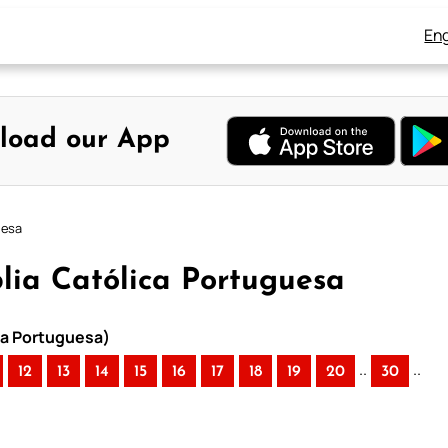
Eng
load our App
uesa
íblia Católica Portuguesa
ica Portuguesa)
..
..
12
13
14
15
16
17
18
19
20
30