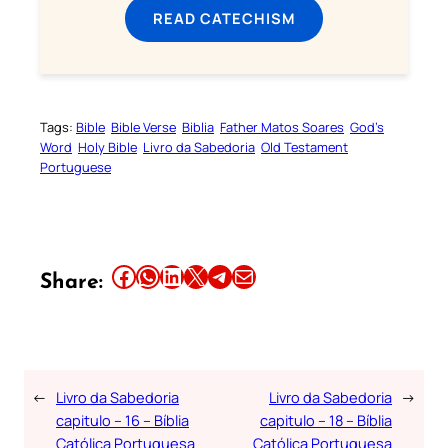
READ CATECHISM
Tags:
Bible
Bible Verse
Biblia
Father Matos Soares
God’s
Word
Holy Bible
Livro da Sabedoria
Old Testament
Portuguese
Share this article on Facebook
Share this article on WhatsApp
Share this article on LinkedIn
Share this article on X
Share this article on Telegram
Email this Article
Share:
←
Livro da Sabedoria
Livro da Sabedoria
→
capitulo – 16 – Bíblia
capitulo – 18 – Bíblia
Católica Portuguesa
Católica Portuguesa