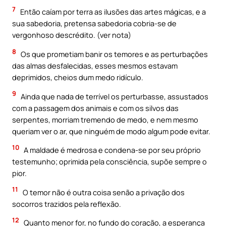
7
Então caíam por terra as ilusões das artes mágicas, e a
sua sabedoria, pretensa sabedoria cobria-se de
vergonhoso descrédito. (ver nota)
8
Os que prometiam banir os temores e as perturbações
das almas desfalecidas, esses mesmos estavam
deprimidos, cheios dum medo ridículo.
9
Ainda que nada de terrível os perturbasse, assustados
com a passagem dos animais e com os silvos das
serpentes, morriam tremendo de medo, e nem mesmo
queriam ver o ar, que ninguém de modo algum pode evitar.
10
A maldade é medrosa e condena-se por seu próprio
testemunho; oprimida pela consciência, supõe sempre o
pior.
11
O temor não é outra coisa senão a privação dos
socorros trazidos pela reflexão.
12
Quanto menor for, no fundo do coração, a esperança