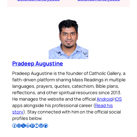
Pradeep Augustine
Pradeep Augustine is the founder of Catholic Gallery, a
faith-driven platform sharing Mass Readings in multiple
languages, prayers, quotes, catechism, Bible plans,
reflections, and other spiritual resources since 2013.
He manages the website and the official
Android
/
iOS
apps alongside his professional career (
Read his
story
). Stay connected with him on the official social
profiles below.
Follow Pradeep on Facebook
Follow Pradeep on Instagram
Follow Pradeep on X
Follow Pradeep on LinkedIn
Follow Pradeep on Pinterest
Subscribe to Pradeep’s Youtube Channel
Follow Pradeep on WordPress
Follow Pradeep on GitHub