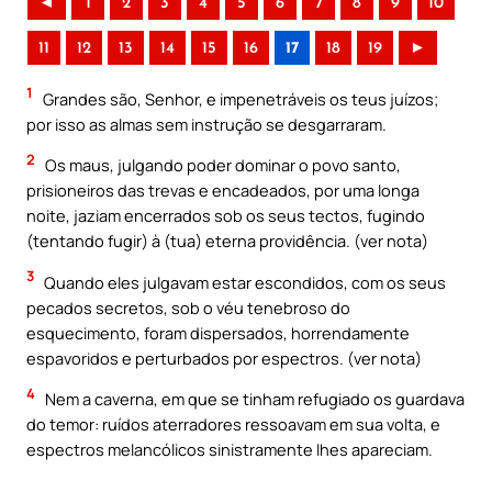
◄
1
2
3
4
5
6
7
8
9
10
11
12
13
14
15
16
17
18
19
►
1
Grandes são, Senhor, e impenetráveis os teus juízos;
por isso as almas sem instrução se desgarraram.
2
Os maus, julgando poder dominar o povo santo,
prisioneiros das trevas e encadeados, por uma longa
noite, jaziam encerrados sob os seus tectos, fugindo
(tentando fugir) à (tua) eterna providência. (ver nota)
3
Quando eles julgavam estar escondidos, com os seus
pecados secretos, sob o véu tenebroso do
esquecimento, foram dispersados, horrendamente
espavoridos e perturbados por espectros. (ver nota)
4
Nem a caverna, em que se tinham refugiado os guardava
do temor: ruídos aterradores ressoavam em sua volta, e
espectros melancólicos sinistramente lhes apareciam.