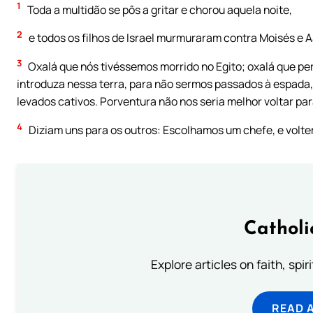
1
Toda a multidão se pôs a gritar e chorou aquela noite,
2
e todos os filhos de Israel murmuraram contra Moisés e A
3
Oxalá que nós tivéssemos morrido no Egito; oxalá que pe
introduza nessa terra, para não sermos passados à espada,
levados cativos. Porventura não nos seria melhor voltar par
4
Diziam uns para os outros: Escolhamos um chefe, e volte
Catholi
Explore articles on faith, spi
READ 