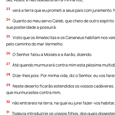
23
verá a terra que eu prometi a seus pais com juramento.
24
Quanto ao meu servo Caleb, que cheio de outro espírito m
sua posteridade a possuirá.
25
Visto que os Amalecitas e os Cananeus habitam nos vale
pelo caminho do mar Vermelho.
26
O Senhor falou a Moisés e a Aarão, dizendo:
27
Até quando murmurará contra mim esta péssima multidão?
28
Dize-lhes pois: Por minha vida, diz o Senhor, eu vos farei
29
Neste deserto ficarão estendidos os vossos cadáveres. 
que murmurastes contra mim,
30
não entrareis na terra, na quaI eu jurei fazer-vos habitar
31
Todavia introduzirei os vossos filhos, dos quais disseste