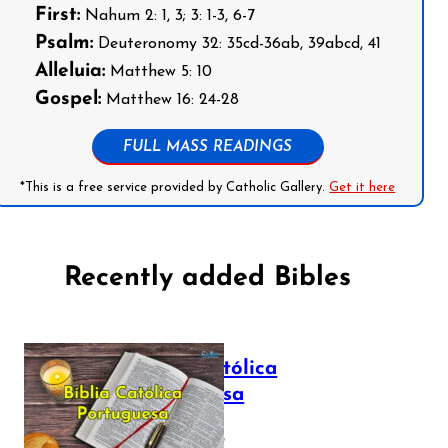
First:
Nahum 2: 1, 3; 3: 1-3, 6-7
Psalm:
Deuteronomy 32: 35cd-36ab, 39abcd, 41
Alleluia:
Matthew 5: 10
Gospel:
Matthew 16: 24-28
FULL MASS READINGS
*This is a free service provided by Catholic Gallery.
Get it here
Recently added Bibles
Bíblia Católica
Portuguesa
July 16, 2025