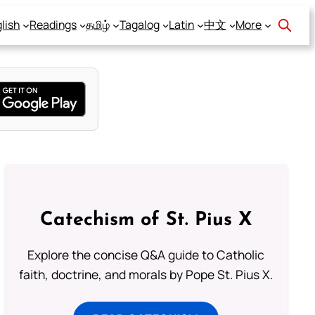
lish
Readings
தமிழ்
Tagalog
Latin
中文
More
Catechism of St. Pius X
Explore the concise Q&A guide to Catholic
faith, doctrine, and morals by Pope St. Pius X.