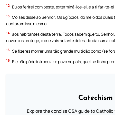
12
Eu os ferirei com peste, exterminá-los-ei, e a ti far-te-
13
Moisés disse ao Senhor: Os Egípcios, do meio dos quais ti
contaram isso mesmo
14
aos habitantes desta terra. Todos sabem que tu, Senhor, 
nuvem os protege, e que vais adiante deles, de dia numa co
15
Se fizeres morrer uma tão grande multidão como (se for
16
Ele não pôde introduzir o povo no país, que lhe tinha pr
Catechism 
Explore the concise Q&A guide to Catholic f