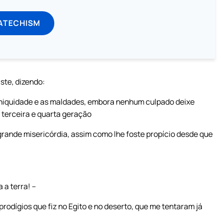
ATECHISM
aste, dizendo:
a iniquidade e as maldades, embora nenhum culpado deixe
à terceira e quarta geração
grande misericórdia, assim como lhe foste propício desde que
 a terra! –
odígios que fiz no Egito e no deserto, que me tentaram já