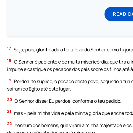
READ C
17
Seja, pois, glorificada a fortaleza do Senhor como tu jur
18
O Senhor é paciente e de muita misericórdia, que tira 
impune e castigue os pecados dos pais sobre os filhos até 
19
Perdoa, te suplico, o pecado deste povo, segundo a tua 
saíram do Egito até este lugar.
20
O Senhor disse: Eu perdoei conforme o teu pedido,
21
mas – pela minha vida e pela minha glória que enche toda
22
nenhum dos homens, que viram a minha majestade e os pr
dez vezes, e não obedeceram à minha voz,