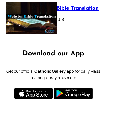
Webster Bible Translation
October 11, 2018
Download our App
Get our official
Catholic Gallery app
for daily Mass
readings, prayers & more