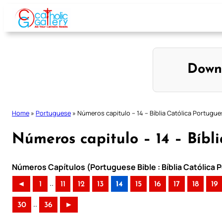
Skip
to
content
Down
Home
»
Portuguese
»
Números capitulo – 14 – Bíblia Católica Portugue
Números capitulo – 14 – Bíbl
Números Capítulos (Portuguese Bible : Bíblia Católica
..
◄
1
11
12
13
14
15
16
17
18
19
..
30
36
►