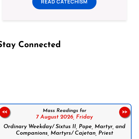
READ CATECHISM
Stay Connected
on Facebook
Follow us on Instagram
Follow us on X
Subscribe to our YouTube Channel
Follow us on WhatsApp
Mass Readings for
<<
>>
7 August 2026,
Friday
Ordinary Weekday/ Sixtus II, Pope, Martyr, and
Companions, Martyrs/ Cajetan, Priest