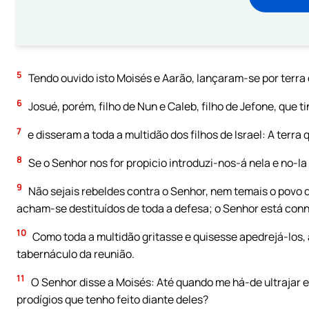
5
Tendo ouvido isto Moisés e Aarão, lançaram-se por terra d
6
Josué, porém, filho de Nun e Caleb, filho de Jefone, que 
7
e disseram a toda a multidão dos filhos de Israel: A terr
8
Se o Senhor nos for propicio introduzi-nos-á nela e no-la 
9
Não sejais rebeldes contra o Senhor, nem temais o povo 
acham-se destituídos de toda a defesa; o Senhor está conn
10
Como toda a multidão gritasse e quisesse apedrejá-los, a
tabernáculo da reunião.
11
O Senhor disse a Moisés: Até quando me há-de ultrajar 
prodígios que tenho feito diante deles?