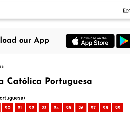
Eng
load our App
sa
ia Católica Portuguesa
 Portuguesa)
20
21
22
23
24
25
26
27
28
29