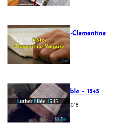
The Sixto-Clementine
Vulgate
July 12, 2025
Luther Bible – 1545
October 17, 2018