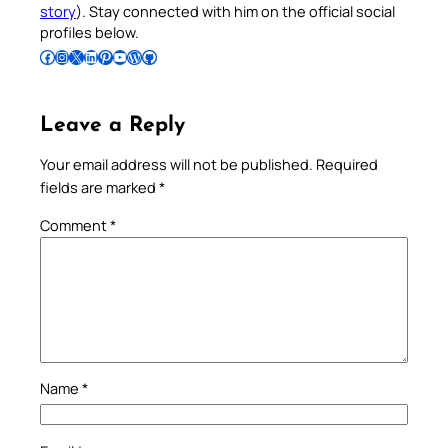
story
). Stay connected with him on the official social
profiles below.
Follow Pradeep on Facebook
Follow Pradeep on Instagram
Follow Pradeep on X
Follow Pradeep on LinkedIn
Follow Pradeep on Pinterest
Subscribe to Pradeep’s Youtube Channel
Follow Pradeep on WordPress
Follow Pradeep on GitHub
Leave a Reply
Your email address will not be published.
Required
fields are marked
*
Comment
*
Name
*