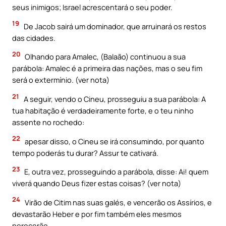
seus inimigos; Israel acrescentará o seu poder.
19
De Jacob sairá um dominador, que arruinará os restos
das cidades.
20
Olhando para Amalec, (Balaão) continuou a sua
parábola: Amalec é a primeira das nações, mas o seu fim
será o extermínio. (ver nota)
21
A seguir, vendo o Cineu, prosseguiu a sua parábola: A
tua habitação é verdadeiramente forte, e o teu ninho
assente no rochedo:
22
apesar disso, o Cineu se irá consumindo, por quanto
tempo poderás tu durar? Assur te cativará.
23
E, outra vez, prosseguindo a parábola, disse: Ai! quem
viverá quando Deus fizer estas coisas? (ver nota)
24
Virão de Citim nas suas galés, e vencerão os Assírios, e
devastarão Heber e por fim também eles mesmos
perecerão.