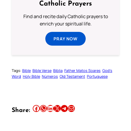
Catholic Prayers
Find and recite daily Catholic prayers to
enrich your spiritual life.
PRAY NOW
Tags:
Bible
Bible Verse
Biblia
Father Matos Soares
God’s
Word
Holy Bible
Números
Old Testament
Portuguese
Share this article on Facebook
Share this article on WhatsApp
Share this article on LinkedIn
Share this article on X
Share this article on Telegram
Email this Article
Share: