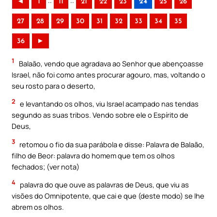
..
..
◄
1
11
21
22
23
24
25
26
27
28
29
30
31
32
33
34
35
36
►
1
Balaão, vendo que agradava ao Senhor que abençoasse
Israel, não foi como antes procurar agouro, mas, voltando o
seu rosto para o deserto,
2
e levantando os olhos, viu Israel acampado nas tendas
segundo as suas tribos. Vendo sobre ele o Espírito de
Deus,
3
retomou o fio da sua parábola e disse: Palavra de Balaão,
filho de Beor: palavra do homem que tem os olhos
fechados; (ver nota)
4
palavra do que ouve as palavras de Deus, que viu as
visões do Omnipotente, que cai e que (deste modo) se lhe
abrem os olhos.