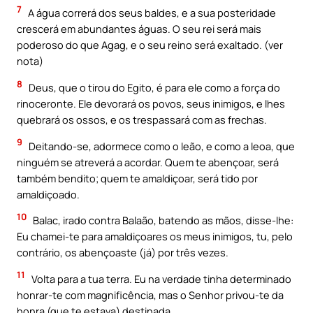
7
A água correrá dos seus baldes, e a sua posteridade
crescerá em abundantes águas. O seu rei será mais
poderoso do que Agag, e o seu reino será exaltado. (ver
nota)
8
Deus, que o tirou do Egito, é para ele como a força do
rinoceronte. Ele devorará os povos, seus inimigos, e lhes
quebrará os ossos, e os trespassará com as frechas.
9
Deitando-se, adormece como o leão, e como a leoa, que
ninguém se atreverá a acordar. Quem te abençoar, será
também bendito; quem te amaldiçoar, será tido por
amaldiçoado.
10
Balac, irado contra Balaão, batendo as mãos, disse-lhe:
Eu chamei-te para amaldiçoares os meus inimigos, tu, pelo
contrário, os abençoaste (já) por três vezes.
11
Volta para a tua terra. Eu na verdade tinha determinado
honrar-te com magnificência, mas o Senhor privou-te da
honra (que te estava) destinada.