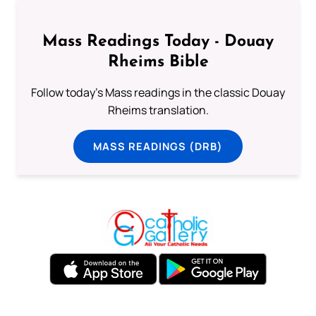
Mass Readings Today - Douay
Rheims Bible
Follow today's Mass readings in the classic Douay
Rheims translation.
MASS READINGS (DRB)