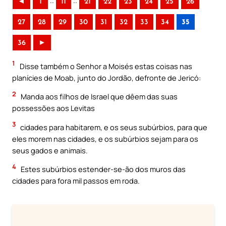
..
..
◄
1
11
21
22
23
24
25
26
27
28
29
30
31
32
33
34
35
36
►
1
Disse também o Senhor a Moisés estas coisas nas
planícies de Moab, junto do Jordão, defronte de Jericó:
2
Manda aos filhos de Israel que dêem das suas
possessões aos Levitas
3
cidades para habitarem, e os seus subúrbios, para que
eles morem nas cidades, e os subúrbios sejam para os
seus gados e animais.
4
Estes subúrbios estender-se-ão dos muros das
cidades para fora mil passos em roda.