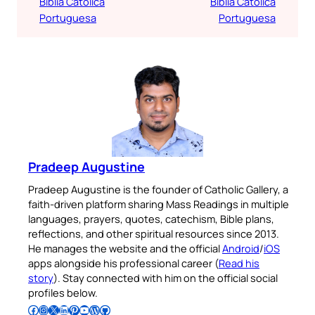
Bíblia Católica
Bíblia Católica
Portuguesa
Portuguesa
Pradeep Augustine
Pradeep Augustine is the founder of Catholic Gallery, a
faith-driven platform sharing Mass Readings in multiple
languages, prayers, quotes, catechism, Bible plans,
reflections, and other spiritual resources since 2013.
He manages the website and the official
Android
/
iOS
apps alongside his professional career (
Read his
story
). Stay connected with him on the official social
profiles below.
Follow Pradeep on Facebook
Follow Pradeep on Instagram
Follow Pradeep on X
Follow Pradeep on LinkedIn
Follow Pradeep on Pinterest
Subscribe to Pradeep’s Youtube Channel
Follow Pradeep on WordPress
Follow Pradeep on GitHub