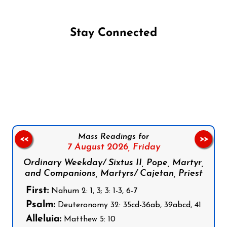
Stay Connected
Follow us on Facebook
Follow us on Instagram
Follow us on X
Subscribe to our YouTube Channel
Follow us on WhatsApp
Mass Readings for
<<
>>
7 August 2026,
Friday
Ordinary Weekday/ Sixtus II, Pope, Martyr,
and Companions, Martyrs/ Cajetan, Priest
First:
Nahum 2: 1, 3; 3: 1-3, 6-7
Psalm:
Deuteronomy 32: 35cd-36ab, 39abcd, 41
Alleluia:
Matthew 5: 10