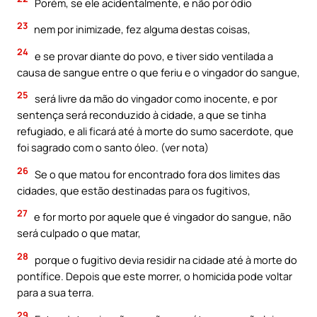
Porém, se ele acidentalmente, e não por ódio
23
nem por inimizade, fez alguma destas coisas,
24
e se provar diante do povo, e tiver sido ventilada a
causa de sangue entre o que feriu e o vingador do sangue,
25
será livre da mão do vingador como inocente, e por
sentença será reconduzido à cidade, a que se tinha
refugiado, e ali ficará até à morte do sumo sacerdote, que
foi sagrado com o santo óleo. (ver nota)
26
Se o que matou for encontrado fora dos limites das
cidades, que estão destinadas para os fugitivos,
27
e for morto por aquele que é vingador do sangue, não
será culpado o que matar,
28
porque o fugitivo devia residir na cidade até à morte do
pontífice. Depois que este morrer, o homicida pode voltar
para a sua terra.
29