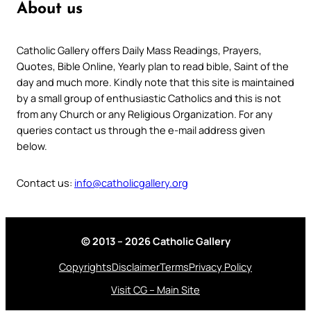
About us
Catholic Gallery offers Daily Mass Readings, Prayers,
Quotes, Bible Online, Yearly plan to read bible, Saint of the
day and much more. Kindly note that this site is maintained
by a small group of enthusiastic Catholics and this is not
from any Church or any Religious Organization. For any
queries contact us through the e-mail address given
below.
Contact us:
info@catholicgallery.org
© 2013 – 2026 Catholic Gallery
Copyrights
Disclaimer
Terms
Privacy Policy
Visit CG – Main Site