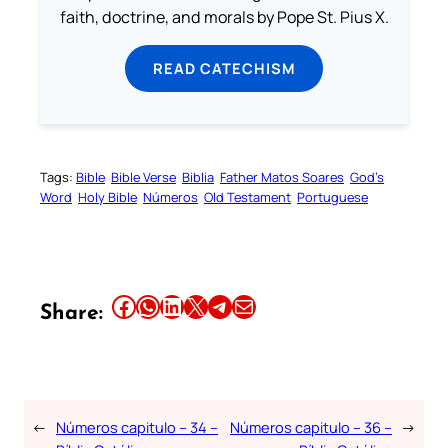
faith, doctrine, and morals by Pope St. Pius X.
READ CATECHISM
Tags:
Bible
Bible Verse
Biblia
Father Matos Soares
God’s
Word
Holy Bible
Números
Old Testament
Portuguese
Share this article on Facebook
Share this article on WhatsApp
Share this article on LinkedIn
Share this article on X
Share this article on Telegram
Email this Article
Share:
←
Números capitulo – 34 –
Números capitulo – 36 –
→