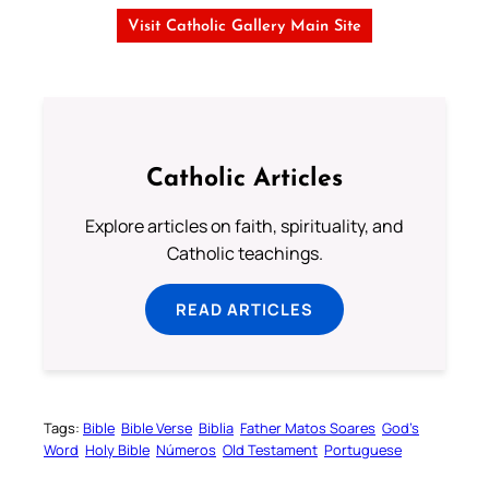
Visit Catholic Gallery Main Site
Catholic Articles
Explore articles on faith, spirituality, and
Catholic teachings.
READ ARTICLES
Tags:
Bible
Bible Verse
Biblia
Father Matos Soares
God’s
Word
Holy Bible
Números
Old Testament
Portuguese