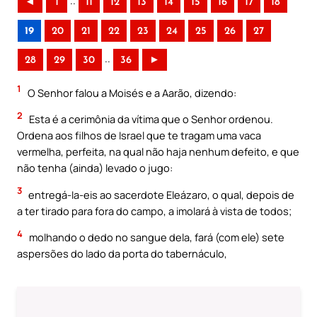
..
◄
1
11
12
13
14
15
16
17
18
19
20
21
22
23
24
25
26
27
..
28
29
30
36
►
1
O Senhor falou a Moisés e a Aarão, dizendo:
2
Esta é a cerimônia da vítima que o Senhor ordenou.
Ordena aos filhos de Israel que te tragam uma vaca
vermelha, perfeita, na qual não haja nenhum defeito, e que
não tenha (ainda) levado o jugo:
3
entregá-Ia-eis ao sacerdote Eleázaro, o qual, depois de
a ter tirado para fora do campo, a imolará à vista de todos;
4
molhando o dedo no sangue dela, fará (com ele) sete
aspersões do lado da porta do tabernáculo,