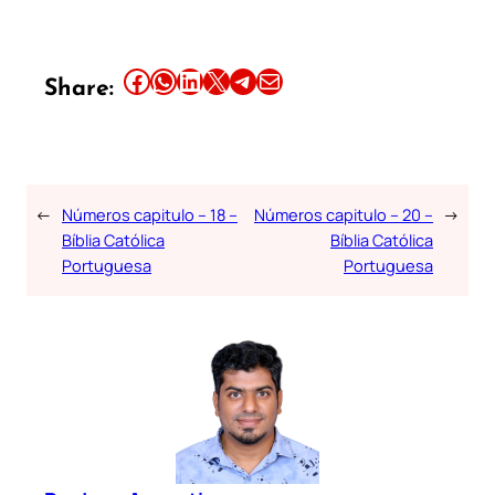
Share this article on Facebook
Share this article on WhatsApp
Share this article on LinkedIn
Share this article on X
Share this article on Telegram
Email this Article
Share:
←
Números capitulo – 18 –
Números capitulo – 20 –
→
Bíblia Católica
Bíblia Católica
Portuguesa
Portuguesa