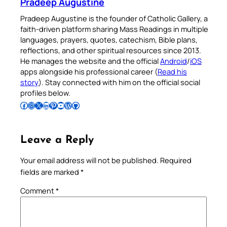
Pradeep Augustine
Pradeep Augustine is the founder of Catholic Gallery, a
faith-driven platform sharing Mass Readings in multiple
languages, prayers, quotes, catechism, Bible plans,
reflections, and other spiritual resources since 2013.
He manages the website and the official
Android
/
iOS
apps alongside his professional career (
Read his
story
). Stay connected with him on the official social
profiles below.
Follow Pradeep on Facebook
Follow Pradeep on Instagram
Follow Pradeep on X
Follow Pradeep on LinkedIn
Follow Pradeep on Pinterest
Subscribe to Pradeep’s Youtube Channel
Follow Pradeep on WordPress
Follow Pradeep on GitHub
Leave a Reply
Your email address will not be published.
Required
fields are marked
*
Comment
*