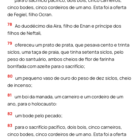
cinco bodes, cinco cordeiros de um ano. Esta foi a oferta
de Fegiel, filho Ocran.
78
Ao duodécimo dia Aira, filho de Enan e príncipe dos
filhos de Neftali,
79
ofereceu um prato de prata, que pesava cento e trinta
siclos, uma taça de praia, que tinha setenta siclos, pelo
peso do santuário, ambos cheios de flor de farinha
borrifada com azeite para o sacrifício;
80
um pequeno vaso de ouro do peso de dez siclos, cheio
de incenso;
81
um boi da manada, um carneiro e um cordeiro de um
ano, para o holocausto:
82
um bode pelo pecado;
83
para o sacrifício pacífico, dois bois, cinco carneiros,
cinco bodes, cinco cordeiros de um ano. Esta foi a oferta