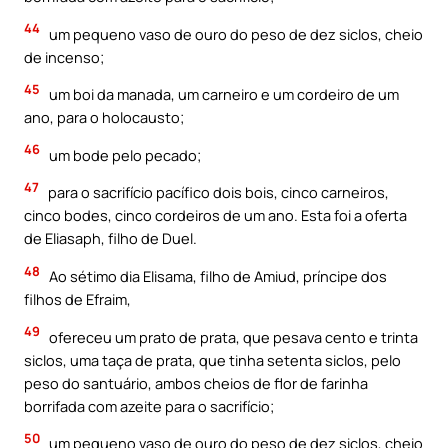
44
um pequeno vaso de ouro do peso de dez siclos, cheio
de incenso;
45
um boi da manada, um carneiro e um cordeiro de um
ano, para o holocausto;
46
um bode pelo pecado;
47
para o sacrifício pacífico dois bois, cinco carneiros,
cinco bodes, cinco cordeiros de um ano. Esta foi a oferta
de Eliasaph, filho de Duel.
48
Ao sétimo dia Elisama, filho de Amiud, príncipe dos
filhos de Efraim,
49
ofereceu um prato de prata, que pesava cento e trinta
siclos, uma taça de prata, que tinha setenta siclos, pelo
peso do santuário, ambos cheios de flor de farinha
borrifada com azeite para o sacrifício;
50
um pequeno vaso de ouro do peso de dez siclos, cheio