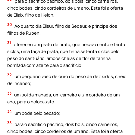
para o sacrifico pacífico, dois bois, cinco carneiros,
cinco bodes, cindo cordeiros de um ano. Esta foi a oferta
de Eliab, filho de Helon,
30
Ao quarto dia Elisur, filho de Sedeur, e príncipe dos
filhos de Ruben,
31
ofereceu um prato de prata, que pesava cento e trinta
siclos, uma taça de prata, que tinha setenta siclos pelo
peso do santuário, ambos cheias de flor de farinha
borrifada com azeite para o sacrifício.
32
um pequeno vaso de ouro do peso de dez sidos, cheio
de incenso;
33
um boi da manada, um carneiro e um cordeiro de um
ano, para o holocausto;
34
um bode pelo pecado;
35
para o sacrifício pacifico, dois bois, cinco carneiros,
cinco bodes, cinco cordeiros de um ano. Esta foi a oferta