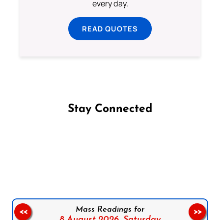
every day.
READ QUOTES
Stay Connected
Follow us on Facebook
Follow us on Instagram
Follow us on X
Subscribe to our YouTube Channel
Follow us on WhatsApp
Mass Readings for
<<
>>
8 August 2026,
Saturday