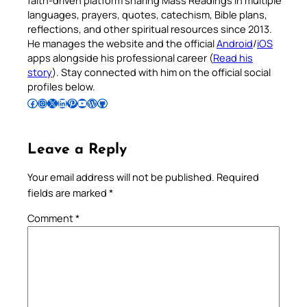
languages, prayers, quotes, catechism, Bible plans,
reflections, and other spiritual resources since 2013.
He manages the website and the official
Android
/
iOS
apps alongside his professional career (
Read his
story
). Stay connected with him on the official social
profiles below.
Follow Pradeep on Facebook
Follow Pradeep on Instagram
Follow Pradeep on X
Follow Pradeep on LinkedIn
Follow Pradeep on Pinterest
Subscribe to Pradeep’s Youtube Channel
Follow Pradeep on WordPress
Follow Pradeep on GitHub
Leave a Reply
Your email address will not be published.
Required
fields are marked
*
Comment
*