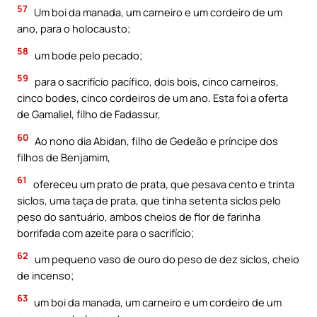
57
Um boi da manada, um carneiro e um cordeiro de um
ano, para o holocausto;
58
um bode pelo pecado;
59
para o sacrifício pacífico, dois bois, cinco carneiros,
cinco bodes, cinco cordeiros de um ano. Esta foi a oferta
de Gamaliel, filho de Fadassur,
60
Ao nono dia Abidan, filho de Gedeão e príncipe dos
filhos de Benjamim,
61
ofereceu um prato de prata, que pesava cento e trinta
siclos, uma taça de prata, que tinha setenta siclos pelo
peso do santuário, ambos cheios de flor de farinha
borrifada com azeite para o sacrifício;
62
um pequeno vaso de ouro do peso de dez siclos, cheio
de incenso;
63
um boi da manada, um carneiro e um cordeiro de um