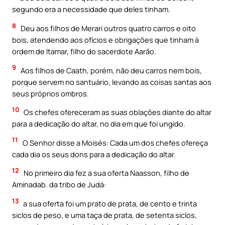
segundo era a necessidade que deles tinham.
8
Deu aos filhos de Merari outros quatro carros e oito
bois, atendendo aos ofícios e obrigações que tinham à
ordem de Itamar, filho do sacerdote Aarão.
9
Aos filhos de Caath, porém, não deu carros nem bois,
porque servem no santuário, levando as coisas santas aos
seus próprios ombros.
10
Os chefes ofereceram as suas oblações diante do altar
para a dedicação do altar, no dia em que foi ungido.
11
O Senhor disse a Moisés: Cada um dos chefes ofereça
cada dia os seus dons para a dedicação do altar.
12
No primeiro dia fez a sua oferta Naasson, filho de
Aminadab. da tribo de Judá:
13
a sua oferta foi um prato de prata, de cento e trinta
siclos de peso, e uma taça de prata, de setenta siclos,