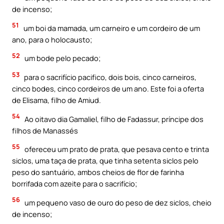
de incenso;
51
um boi da mamada, um carneiro e um cordeiro de um
ano, para o holocausto;
52
um bode pelo pecado;
53
para o sacrifício pacifico, dois bois, cinco carneiros,
cinco bodes, cinco cordeiros de um ano. Este foi a oferta
de Elisama, filho de Amiud.
54
Ao oitavo dia Gamaliel, filho de Fadassur, príncipe dos
filhos de Manassés
55
ofereceu um prato de prata, que pesava cento e trinta
siclos, uma taça de prata, que tinha setenta siclos pelo
peso do santuário, ambos cheios de flor de farinha
borrifada com azeite para o sacrifício;
56
um pequeno vaso de ouro do peso de dez siclos, cheio
de incenso;