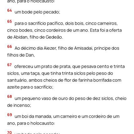
ano, para o holocausto:
64
um bode pelo pecado;
65
para o sacrifício pacífico, dois bois, cinco carneiros,
cinco bodes, cinco cordeiros de um ano. Esta foi a oferta
de Abidan, filho de Gedeão.
66
Ao décimo dia Aiezer, filho de Amisadai, príncipe dos
filhos de Dan,
67
ofereceu um prato de prata, que pesava cento e trinta
siclos, uma taça, que tinha trinta siclos pelo peso do
santuário, ambos cheios de flor de farinha borrifada com
azeite para o sacrifício;
68
um pequeno vaso de ouro do peso de dez siclos, cheio
de incenso;
69
um boi da manada, um carneiro e um cordeiro de um
ano, para o holocausto:
70