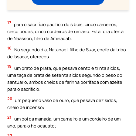
17
para o sacrifício pacífico dois bois, cinco carneiros,
cinco bodes, cinco cordeiros de um ano. Esta foi a oferta
de Naasson, filho de Aminadab.
18
No segundo dia, Natanael, filho de Suar, chefe da tribo
de Issacar, ofereceu
19
um prato de prata, que pesava cento e trinta siclos,
uma taça de prata de setenta siclos segundo o peso do
santuário, ambos cheios de farinha borrifada com azeite
para o sacrifício:
20
um pequeno vaso de ouro, que pesava dez sidos,
cheio de incenso:
21
um boi da manada, um carneiro e um cordeiro de um
ano, para o holocausto;
22