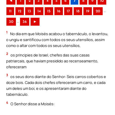
◄
1
2
3
4
5
6
7
8
9
10
..
11
12
13
14
15
16
17
18
19
20
..
30
36
►
1
No dia em que Moisés acabou o tabernáculo, o levantou,
o ungiu e santificou com todos os seus utensílios, assim
como o altar com todos os seus utensílios,
2
os principies de Israel, chefes das suas casas
patriarcais, que haviam presidido ao recenseamento,
ofereceram
3
os seus dons diante do Senhor: Seis carros cobertos e
doze bois. Cada dois chefes ofereceram um carro, e cada
um deles um boi, e os apresentaram diante do
tabernáculo.
4
O Senhor disse a Moisés: