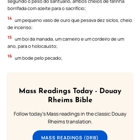
segundo o peso do santuário, ambos cheios de farinha
borrifada com azeite para o sacrifício;
14
um pequeno vaso de ouro que pesava dez siclos, cheio
de incenso;
15
um boi da manada, um carneiro e um cordeiro de um
ano, para o holocausto;
16
um bode pelo pecado;
Mass Readings Today - Douay
Rheims Bible
Follow today's Mass readings in the classic Douay
Rheims translation.
MASS READINGS (DRB)