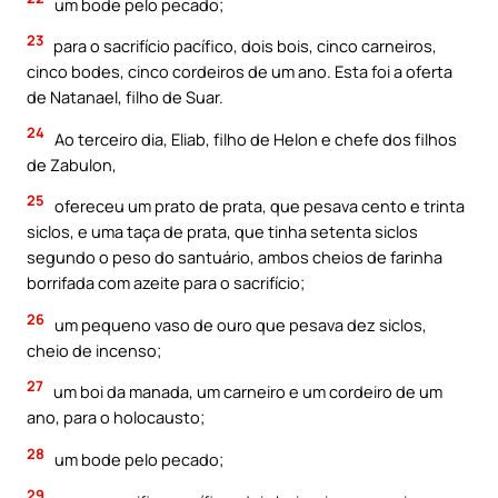
um bode pelo pecado;
23
para o sacrifício pacífico, dois bois, cinco carneiros,
cinco bodes, cinco cordeiros de um ano. Esta foi a oferta
de Natanael, filho de Suar.
24
Ao terceiro dia, Eliab, filho de Helon e chefe dos filhos
de Zabulon,
25
ofereceu um prato de prata, que pesava cento e trinta
siclos, e uma taça de prata, que tinha setenta siclos
segundo o peso do santuário, ambos cheios de farinha
borrifada com azeite para o sacrifício;
26
um pequeno vaso de ouro que pesava dez siclos,
cheio de incenso;
27
um boi da manada, um carneiro e um cordeiro de um
ano, para o holocausto;
28
um bode pelo pecado;
29