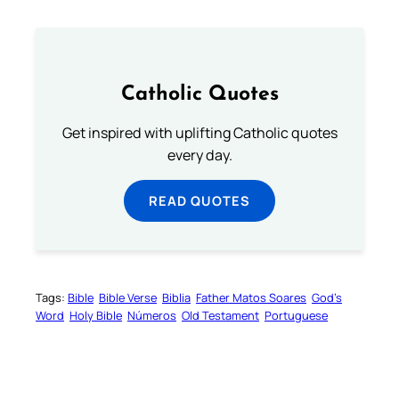
Catholic Quotes
Get inspired with uplifting Catholic quotes
every day.
READ QUOTES
Tags:
Bible
Bible Verse
Biblia
Father Matos Soares
God’s
Word
Holy Bible
Números
Old Testament
Portuguese