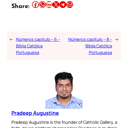
Share this article on Facebook
Share this article on WhatsApp
Share this article on LinkedIn
Share this article on X
Share this article on Telegram
Email this Article
Share:
←
Números capitulo – 6 –
Números capitulo – 8 –
→
Bíblia Católica
Bíblia Católica
Portuguesa
Portuguesa
Pradeep Augustine
Pradeep Augustine is the founder of Catholic Gallery, a
faith-driven platform sharing Mass Readings in multiple