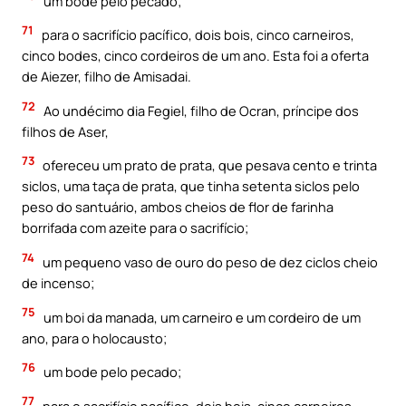
um bode pelo pecado;
71
para o sacrifício pacífico, dois bois, cinco carneiros,
cinco bodes, cinco cordeiros de um ano. Esta foi a oferta
de Aiezer, filho de Amisadai.
72
Ao undécimo dia Fegiel, filho de Ocran, príncipe dos
filhos de Aser,
73
ofereceu um prato de prata, que pesava cento e trinta
siclos, uma taça de prata, que tinha setenta siclos pelo
peso do santuário, ambos cheios de flor de farinha
borrifada com azeite para o sacrifício;
74
um pequeno vaso de ouro do peso de dez ciclos cheio
de incenso;
75
um boi da manada, um carneiro e um cordeiro de um
ano, para o holocausto;
76
um bode pelo pecado;
77
para o sacrifício pacífico, dois bois, cinco carneiros,