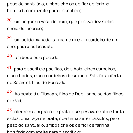
peso do santuário, ambos cheios de flor de farinha
borrifada com azeite para o sacrifício;
38
um pequeno vaso de ouro, que pesava dez siclos,
cheio de incenso;
39
um boi da manada, um carneiro e um cordeiro de um
ano, para o holocausto;
40
um bode pelo pecado;
41
para o sacrifício pacífico, dois bois, cinco carneiros,
cinco bodes, cinco cordeiros de um ano. Esta foi a oferta
de Salamiel, filho de Surisadai.
42
Ao sexto dia Eliasaph, filho de Duel, príncipe dos filhos
de Gad,
43
ofereceu um prato de prata, que pesava cento e trinta
siclos, uma taça de prata, que tinha setenta siclos, pelo
peso do santuário, ambos cheios de flor de farinha
borrifada com azeite para o sacrifício;