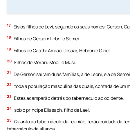
17
Eis os filhos de Levi, segundo os seus nomes: Gerson, Ca
18
Filhos de Ger­son: Lební e Semei.
19
Filhos de Caath: Amrão, Jesaar, Hebron e Oziel.
20
Filhos de Merari: Mooli e Musi.
21
De Gerson saíram duas famílias, a de Lebni, e a de Semei
22
toda a população masculina das quais, contada de um mês
23
Estes acamparão detrás do tabernáculo ao ocidente,
24
sob o príncipe Eliasaph, filho de Lael.
25
Quanto ao tabernáculo da reunião, terão cuidado da tend
tabernáculo da aliança,