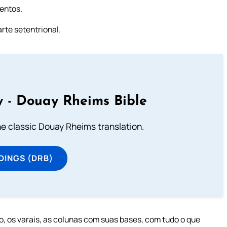
entos.
arte setentrional.
 - Douay Rheims Bible
he classic Douay Rheims translation.
DINGS (DRB)
, os varais, as colunas com suas bases, com tudo o que