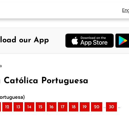
Eng
load our App
a
a Católica Portuguesa
 Portuguesa)
..
..
12
13
14
15
16
17
18
19
20
30