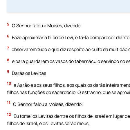
5
O Senhor falou a Moisés, dizendo:
6
Faze aproximar a tribo de Levi, e fá-la comparecer diante
7
observarem tudo o que diz respeito ao culto da multidão 
8
e para guardarem os vasos do tabernáculo servindo no se
9
Darás os Levitas
10
a Aarão e aos seus filhos, aos quais os darás inteirament
filhos nas funções do sacerdócio. O estranho, que se aproxi
11
O Senhor falou a Moisés, dizendo:
12
Eu tomei os Levitas dentre os filhos de Israel em lugar d
filhos de Israel, e os Levitas serão meus,