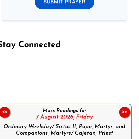
SUBMIT PRAYER
Stay Connected
on Facebook
Follow us on Instagram
Follow us on X
Subscribe to our YouTube Channel
Follow us on WhatsApp
Mass Readings for
<<
>>
7 August 2026,
Friday
Ordinary Weekday/ Sixtus II, Pope, Martyr, and
Companions, Martyrs/ Cajetan, Priest