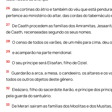
26
das cortinas do átrio e também do véu que está pendurad
pertence ao ministério do altar, das cordas do tabernáculo e
27
De Caath procedem as famílias dos Amramitas, Jesaaritas
de Caath, recenseadas segundo os seus nomes.
28
O censo de todos os varões, de um mês para cima, deu oi
29
e acamparão na parte meridional.
30
O seu príncipe será Elisafan, filho de Oziel.
31
Guardarão a arca, a mesa, o candeeiro, os altares e os va
todos os outros objetos deste gênero.
32
Eleázaro, filho do sacerdote Aarão, e príncipe dos prínc
pela guarda do santuário.
33
De Merari sairam as famílias dos Moolitas e dos Musita