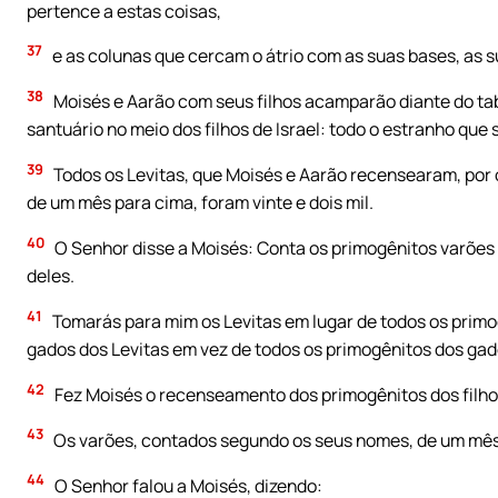
pertence a estas coisas,
37
e as colunas que cercam o átrio com as suas bases, as s
38
Moisés e Aarão com seus filhos acamparão diante do tabe
santuário no meio dos filhos de Israel: todo o estranho que
39
Todos os Levitas, que Moisés e Aarão recensearam, por 
de um mês para cima, foram vinte e dois mil.
40
O Senhor disse a Moisés: Conta os primogênitos varões d
deles.
41
Tomarás para mim os Levitas em lugar de todos os primogê
gados dos Levitas em vez de todos os primogênitos dos gados
42
Fez Moisés o recenseamento dos primogênitos dos filho
43
Os varões, contados segundo os seus nomes, de um mês pa
44
O Senhor falou a Moisés, dizendo: