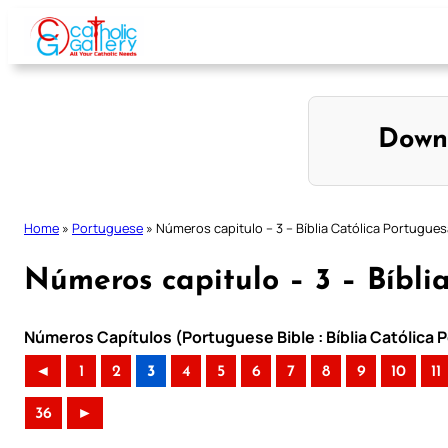
Skip
to
content
Down
Home
»
Portuguese
»
Números capitulo – 3 – Bíblia Católica Portugues
Números capitulo – 3 – Bíbli
Números Capítulos (Portuguese Bible : Bíblia Católica
◄
1
2
3
4
5
6
7
8
9
10
11
36
►