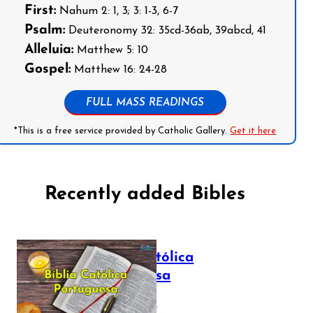
First:
Nahum 2: 1, 3; 3: 1-3, 6-7
Psalm:
Deuteronomy 32: 35cd-36ab, 39abcd, 41
Alleluia:
Matthew 5: 10
Gospel:
Matthew 16: 24-28
FULL MASS READINGS
*This is a free service provided by Catholic Gallery.
Get it here
Recently added Bibles
Bíblia Católica
Portuguesa
July 16, 2025