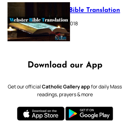
Webster Bible Translation
October 11, 2018
Download our App
Get our official
Catholic Gallery app
for daily Mass
readings, prayers & more