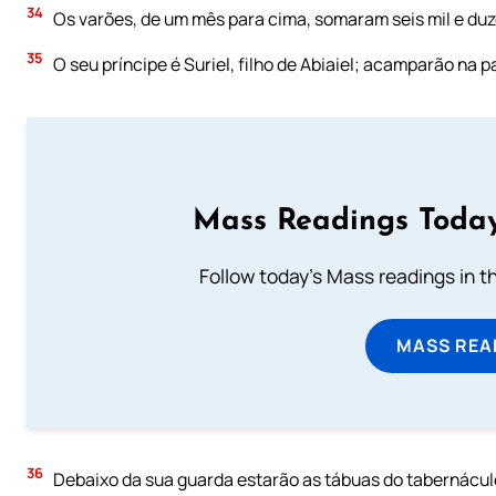
34
Os varões, de um mês para cima, somaram seis mil e duz
35
O seu príncipe é Suriel, filho de Abiaiel; acamparão na p
Mass Readings Today
Follow today's Mass readings in t
MASS REA
36
Debaixo da sua guarda estarão as tábuas do tabernáculo