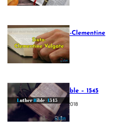
The Sixto-Clementine
Vulgate
July 12, 2025
Luther Bible – 1545
October 17, 2018