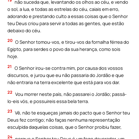
19
não suceda que, levantando os olhos ao céu, e vendo
o sol, a lua, e todas as estrelas do céu, caiais em erro,
adorando e prestando culto a essas coisas que o Senhor
teu Deus criou para servir a todas as gentes, que estão
debaixo do céu.
20
O Senhor tomou-vos, e tirou-vos da fornalha férrea do
Egipto, para serdes o povo da sua herança, como sois
hoje.
21
O Senhor irou-se contra mim, por causa dos vossos
discursos, e jurou que eu não passaria do Jordão e que
não entraria na terra excelente que está para vos dar.
22
Vou morrer neste país, não passarei o Jordão; passá-
lo-eis vós, e possuireis essa bela terra.
23
Vê, não te esqueças jamais do pacto que o Senhor teu
Deus fez contigo; não faças nenhuma representação
esculpida daquelas coisas, que o Senhor proibiu fazer,
24
porque o Senhor teu Deus é um fogo devorador, um