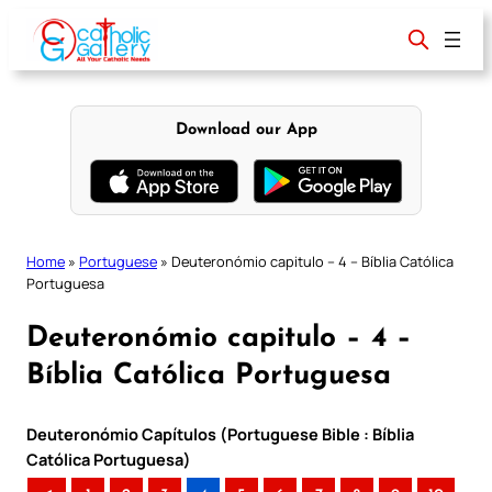
Skip
to
content
Download our App
Home
»
Portuguese
»
Deuteronómio capitulo – 4 – Bíblia Católica
Portuguesa
Deuteronómio capitulo – 4 –
Bíblia Católica Portuguesa
Deuteronómio Capítulos (Portuguese Bible : Bíblia
Católica Portuguesa)