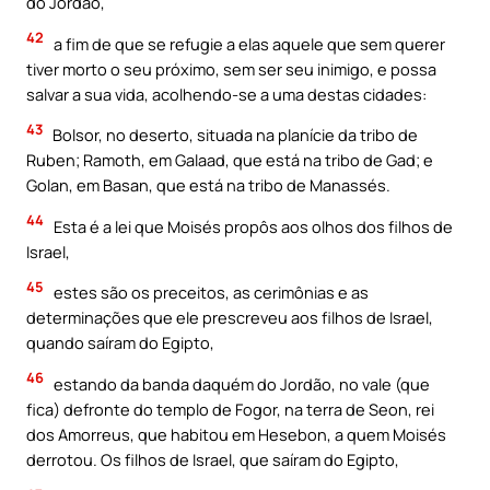
do Jordão,
42
a fim de que se refugie a elas aquele que sem querer
tiver morto o seu próximo, sem ser seu inimigo, e possa
salvar a sua vida, acolhendo-se a uma destas cidades:
43
Bolsor, no deserto, situada na planície da tribo de
Ruben; Ramoth, em Galaad, que está na tribo de Gad; e
Golan, em Basan, que está na tribo de Manassés.
44
Esta é a lei que Moisés propôs aos olhos dos filhos de
Israel,
45
estes são os preceitos, as cerimônias e as
determinações que ele prescreveu aos filhos de Israel,
quando saíram do Egipto,
46
estando da banda daquém do Jordão, no vale (que
fica) defronte do templo de Fogor, na terra de Seon, rei
dos Amorreus, que habitou em Hesebon, a quem Moisés
derrotou. Os filhos de Israel, que saíram do Egipto,