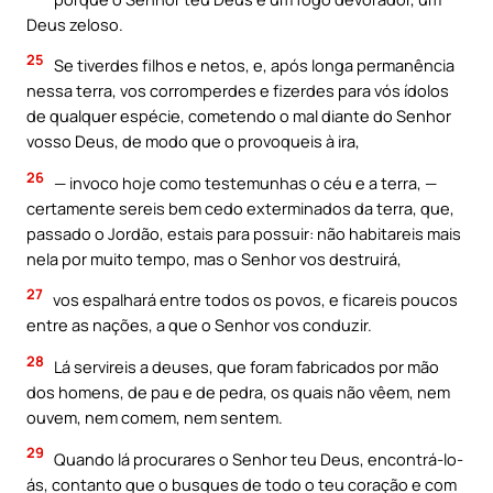
Deus zeloso.
25
Se tiverdes filhos e netos, e, após longa permanência
nessa terra, vos corromperdes e fizerdes para vós ídolos
de qualquer espécie, cometendo o mal diante do Senhor
vosso Deus, de modo que o provoqueis à ira,
26
— invoco hoje como testemunhas o céu e a terra, —
certamente sereis bem cedo exterminados da terra, que,
passado o Jordão, estais para possuir: não habitareis mais
nela por muito tempo, mas o Senhor vos destruirá,
27
vos espalhará entre todos os povos, e ficareis poucos
entre as nações, a que o Senhor vos conduzir.
28
Lá servireis a deuses, que foram fabricados por mão
dos homens, de pau e de pedra, os quais não vêem, nem
ouvem, nem comem, nem sentem.
29
Quando lá procurares o Senhor teu Deus, encontrá-lo-
ás, contanto que o busques de todo o teu coração e com