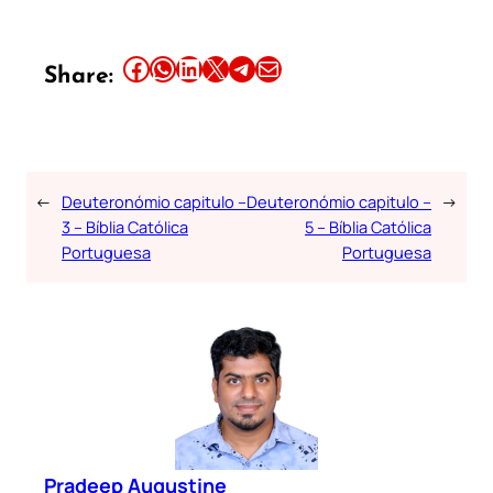
Share this article on Facebook
Share this article on WhatsApp
Share this article on LinkedIn
Share this article on X
Share this article on Telegram
Email this Article
Share:
←
Deuteronómio capitulo –
Deuteronómio capitulo –
→
3 – Bíblia Católica
5 – Bíblia Católica
Portuguesa
Portuguesa
Pradeep Augustine