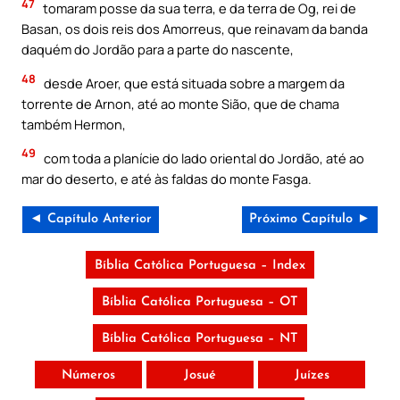
47
tomaram posse da sua terra, e da terra de Og, rei de
Basan, os dois reis dos Amorreus, que reinavam da banda
daquém do Jordão para a parte do nascente,
48
desde Aroer, que está situada sobre a margem da
torrente de Arnon, até ao monte Sião, que de chama
também Hermon,
49
com toda a planície do lado oriental do Jordão, até ao
mar do deserto, e até às faldas do monte Fasga.
◄ Capítulo Anterior
Próximo Capítulo ►
Bíblia Católica Portuguesa – Index
Bíblia Católica Portuguesa – OT
Bíblia Católica Portuguesa – NT
Números
Josué
Juízes