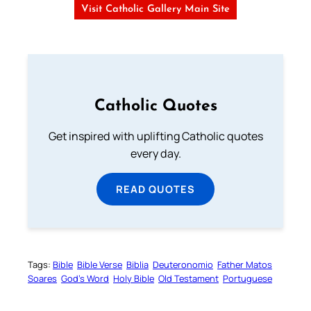
Visit Catholic Gallery Main Site
Catholic Quotes
Get inspired with uplifting Catholic quotes
every day.
READ QUOTES
Tags:
Bible
Bible Verse
Biblia
Deuteronomio
Father Matos
Soares
God’s Word
Holy Bible
Old Testament
Portuguese