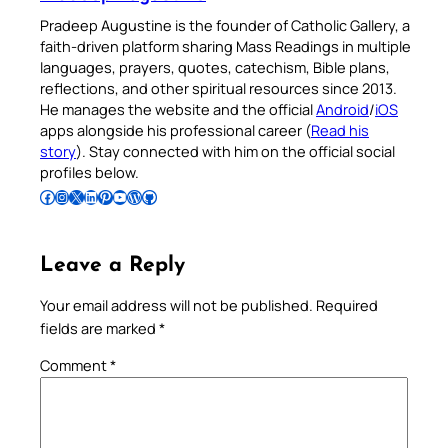
Pradeep Augustine is the founder of Catholic Gallery, a
faith-driven platform sharing Mass Readings in multiple
languages, prayers, quotes, catechism, Bible plans,
reflections, and other spiritual resources since 2013.
He manages the website and the official
Android
/
iOS
apps alongside his professional career (
Read his
story
). Stay connected with him on the official social
profiles below.
Follow Pradeep on Facebook
Follow Pradeep on Instagram
Follow Pradeep on X
Follow Pradeep on LinkedIn
Follow Pradeep on Pinterest
Subscribe to Pradeep’s Youtube Channel
Follow Pradeep on WordPress
Follow Pradeep on GitHub
Leave a Reply
Your email address will not be published.
Required
fields are marked
*
Comment
*