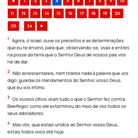
◄
1
2
3
4
5
6
7
8
9
10
..
11
12
13
14
15
16
17
18
19
20
..
30
34
►
1
Agora, ó Israel, ouve os preceitos e as determinações
que eu te ensino, para que, observando-os, vivas e entres
na posse da terra que o Senhor Deus de vossos pais vos
há-de dar.
2
Não acrescentareis, nem tirareis nada à palavra que vos
digo; guardai os mandamentos do Senhor vosso Deus,
que eu vos intimo.
3
Os vossos olhos viram tudo o que o Senhor fez contra
Beelfegor, como ele exterminou do meio de vós todos os
seus adoradores.
4
Mas vós, que estais unidos ao Senhor vosso Deus,
estais todos vivos até hoje.