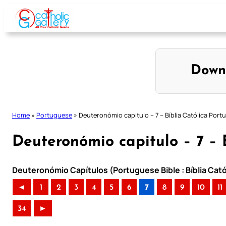
Skip
to
content
Down
Home
»
Portuguese
»
Deuteronómio capitulo – 7 – Bíblia Católica Por
Deuteronómio capitulo – 7 – 
Deuteronómio Capítulos (Portuguese Bible : Bíblia Cat
◄
1
2
3
4
5
6
7
8
9
10
11
34
►