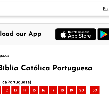
Eng
load our App
tuguesa
Bíblia Católica Portuguesa
ólica Portuguesa)
..
..
12
13
14
15
16
17
18
19
20
30