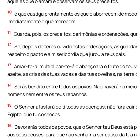
aqueles que o amam e observam os seus preceitos,
10
e que castiga prontamente os que o aborrecem de modo 
imediatamente o que merecem.
11
Guarda, pois, os preceitos, cerimônias e ordenações, qu
12
Se, depois de teres ouvido estas ordenações, as guarda
respeito o pacto e a misericórdia que jurou a teus pais.
13
Amar-te-á, multiplicar-te-á e abençoará o fruto do teu ven
azeite, as crias das tuas vacas e das tuas ovelhas, na terra 
14
Serás bendito entre todos os povos. Não haverá no meio 
homens nem entre os teus rebanhos.
15
O Senhor afastará de ti todas as doenças; não fará cair s
Egipto, que tu conheces.
16
Devorarás todos os povos, que o Senhor teu Deus está pa
aos seus deuses, para que não venham a ser causa da tua r