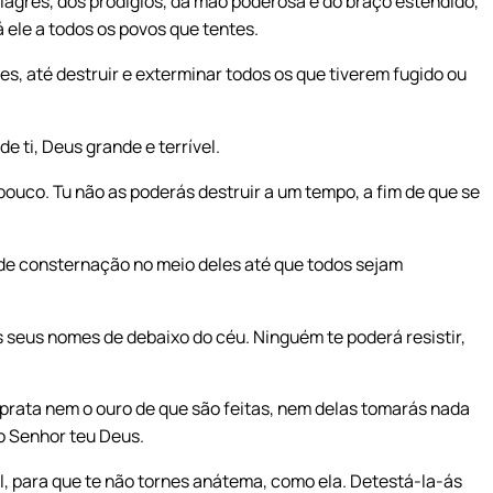
lagres, dos prodígios, da mão poderosa e do braço estendido,
 ele a todos os povos que tentes.
s, até destruir e exterminar todos os que tiverem fugido ou
 ti, Deus grande e terrível.
pouco. Tu não as poderás destruir a um tempo, a fim de que se
nde consternação no meio deles até que todos sejam
s seus nomes de debaixo do céu. Ninguém te poderá resistir,
prata nem o ouro de que são feitas, nem delas tomarás nada
o Senhor teu Deus.
l, para que te não tornes anátema, como ela. Detestá-la-ás