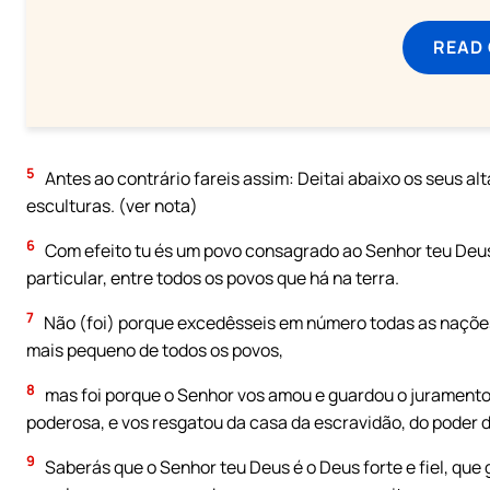
READ
5
Antes ao contrário fareis assim: Deitai abaixo os seus al
esculturas. (ver nota)
6
Com efeito tu és um povo consagrado ao Senhor teu Deus
particular, entre todos os povos que há na terra.
7
Não (foi) porque excedêsseis em número todas as nações, 
mais pequeno de todos os povos,
8
mas foi porque o Senhor vos amou e guardou o juramento q
poderosa, e vos resgatou da casa da escravidão, do poder de
9
Saberás que o Senhor teu Deus é o Deus forte e fiel, que