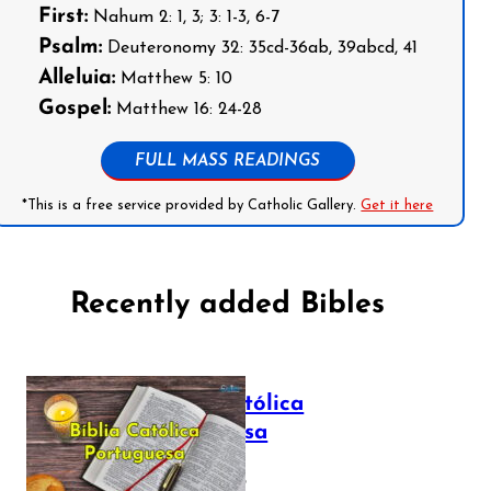
First:
Nahum 2: 1, 3; 3: 1-3, 6-7
Psalm:
Deuteronomy 32: 35cd-36ab, 39abcd, 41
Alleluia:
Matthew 5: 10
Gospel:
Matthew 16: 24-28
FULL MASS READINGS
*This is a free service provided by Catholic Gallery.
Get it here
Recently added Bibles
Bíblia Católica
Portuguesa
July 16, 2025