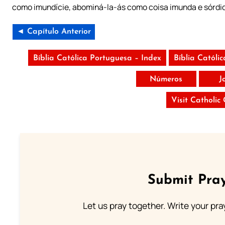
como imundície, abominá-la-ás como coisa imunda e sórdi
◄ Capítulo Anterior
Bíblia Católica Portuguesa – Index
Bíblia Católi
Números
J
Visit Catholic
Submit Pray
Let us pray together. Write your pr