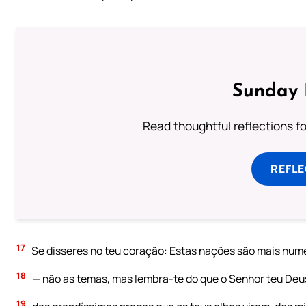
Sunday 
Read thoughtful reflections f
REFL
17
Se disseres no teu coração: Estas nações são mais nume
18
— não as temas, mas lembra-te do que o Senhor teu Deus 
19