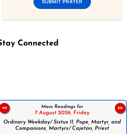
SUBMIT PRAYER
Stay Connected
on Facebook
Follow us on Instagram
Follow us on X
Subscribe to our YouTube Channel
Follow us on WhatsApp
Mass Readings for
<<
>>
7 August 2026,
Friday
Ordinary Weekday/ Sixtus II, Pope, Martyr, and
Companions, Martyrs/ Cajetan, Priest