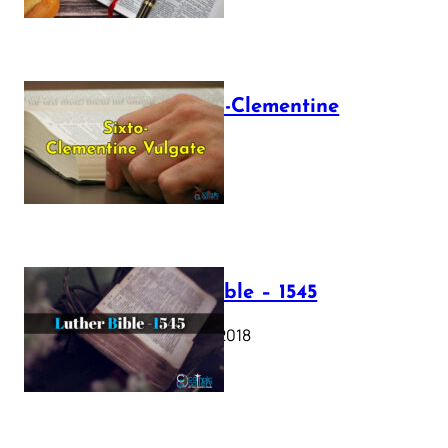
The Sixto-Clementine
Vulgate
July 12, 2025
Luther Bible – 1545
October 17, 2018