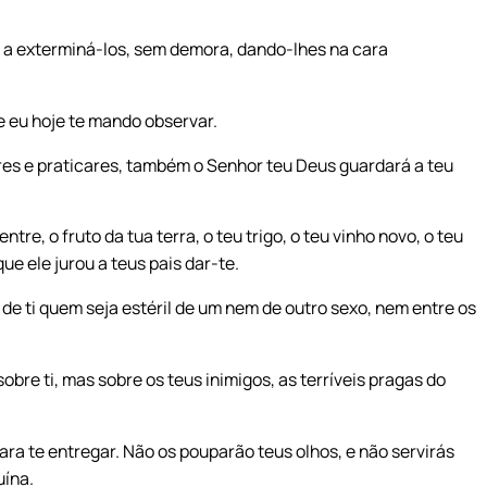
a exterminá-los, sem demora, dando-lhes na cara
e eu hoje te mando observar.
res e praticares, também o Senhor teu Deus guardará a teu
tre, o fruto da tua terra, o teu trigo, o teu vinho novo, o teu
que ele jurou a teus pais dar-te.
de ti quem seja estéril de um nem de outro sexo, nem entre os
obre ti, mas sobre os teus inimigos, as terríveis pragas do
ra te entregar. Não os pouparão teus olhos, e não servirás
uína.