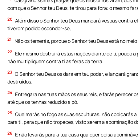
das grandíssimas pragas que os teus olhos viram, dos mi
com que o Senhor teu Deus, te tirou para fora: o mesmo fará
20
Além disso o Senhor teu Deus mandará vespas contra ele
tiverem podido esconder-se,
21
Não os temerás, porque o Senhor teu Deus está no meio de
22
Ele mesmo destruirá estas nações diante de ti, pouco a 
não multipliquem contra ti as feras da terra.
23
O Senhor teu Deus os dará em teu poder, e lançará gra
destruídos.
24
Entregará nas tuas mãos os seus reis, e farás perecer o
até que os tenhas reduzido a pó.
25
Queimarás no fogo as suas esculturas: não cobiçarás a 
para ti, para que não tropeces, visto serem a abominação d
26
E não levarás para a tua casa qualquer coisa abomináve