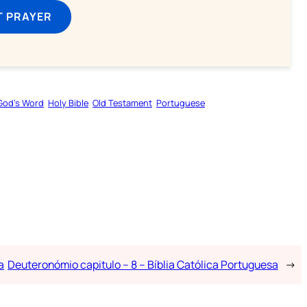
T PRAYER
God’s Word
Holy Bible
Old Testament
Portuguese
a
Deuteronómio capitulo – 8 – Bíblia Católica Portuguesa
→