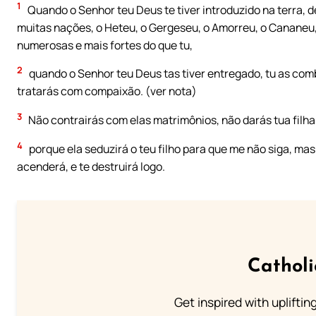
1
Quando o Senhor teu Deus te tiver introduzido na terra, de
muitas nações, o Heteu, o Gergeseu, o Amorreu, o Cananeu,
numerosas e mais fortes do que tu,
2
quando o Senhor teu Deus tas tiver entregado, tu as comb
tratarás com compaixão. (ver nota)
3
Não contrairás com elas matrimônios, não darás tua filha a
4
porque ela seduzirá o teu filho para que me não siga, mas
acenderá, e te destruirá logo.
Cathol
Get inspired with uplifti