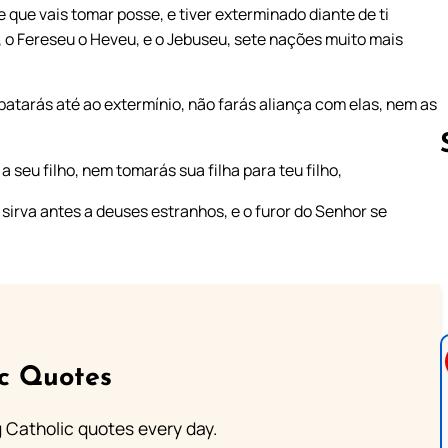
 que vais tomar posse, e tiver exterminado diante de ti
 o Fereseu o Heveu, e o Jebuseu, sete nações muito mais
atarás até ao extermínio, não farás aliança com elas, nem as
 seu filho, nem tomarás sua filha para teu filho,
 sirva antes a deuses estranhos, e o furor do Senhor se
Follow us 
ic Quotes
ng Catholic quotes every day.