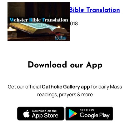
Webster Bible Translation
October 11, 2018
Download our App
Get our official
Catholic Gallery app
for daily Mass
readings, prayers & more