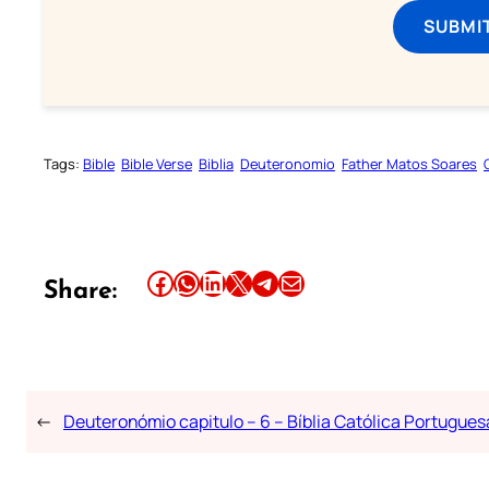
SUBMI
Tags:
Bible
Bible Verse
Biblia
Deuteronomio
Father Matos Soares
Share this article on Facebook
Share this article on WhatsApp
Share this article on LinkedIn
Share this article on X
Share this article on Telegram
Email this Article
Share:
←
Deuteronómio capitulo – 6 – Bíblia Católica Portugues