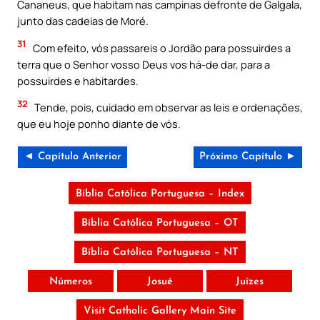
Cananeus, que habitam nas campinas defronte de Galgala,
junto das cadeias de Moré.
31
Com efeito, vós passareis o Jordão para possuirdes a
terra que o Senhor vosso Deus vos há-de dar, para a
possuirdes e habitardes.
32
Tende, pois, cuidado em observar as leis e ordenações,
que eu hoje ponho diante de vós.
◄ Capítulo Anterior
Próximo Capítulo ►
Bíblia Católica Portuguesa – Index
Bíblia Católica Portuguesa – OT
Bíblia Católica Portuguesa – NT
Números
Josué
Juízes
Visit Catholic Gallery Main Site