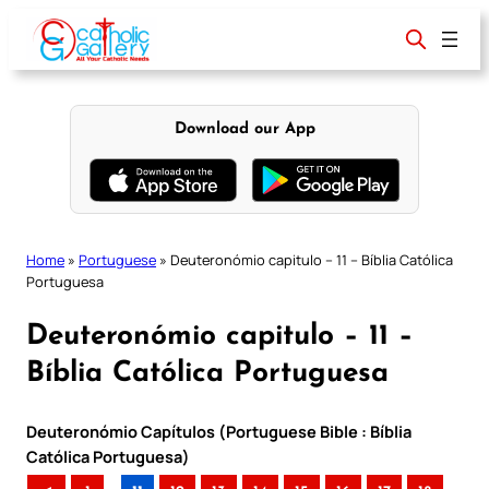
Skip
to
content
Download our App
Home
»
Portuguese
»
Deuteronómio capitulo – 11 – Bíblia Católica
Portuguesa
Deuteronómio capitulo – 11 –
Bíblia Católica Portuguesa
Deuteronómio Capítulos (Portuguese Bible : Bíblia
Católica Portuguesa)