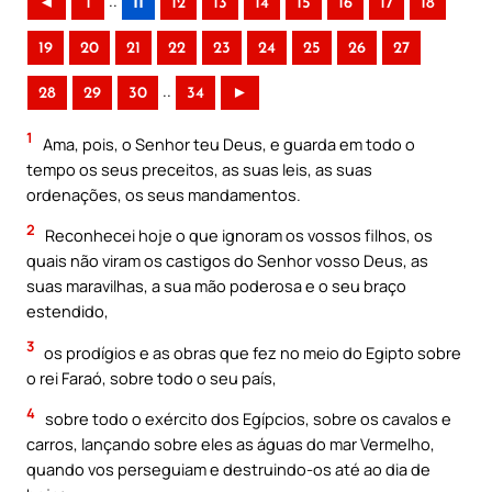
..
◄
1
11
12
13
14
15
16
17
18
19
20
21
22
23
24
25
26
27
..
28
29
30
34
►
1
Ama, pois, o Senhor teu Deus, e guarda em todo o
tempo os seus preceitos, as suas leis, as suas
ordenações, os seus mandamentos.
2
Reconhecei hoje o que ignoram os vossos filhos, os
quais não viram os castigos do Senhor vosso Deus, as
suas maravilhas, a sua mão poderosa e o seu braço
estendido,
3
os prodígios e as obras que fez no meio do Egipto sobre
o rei Faraó, sobre todo o seu país,
4
sobre todo o exército dos Egípcios, sobre os cavalos e
carros, lançando sobre eles as águas do mar Vermelho,
quando vos perseguiam e destruindo-os até ao dia de