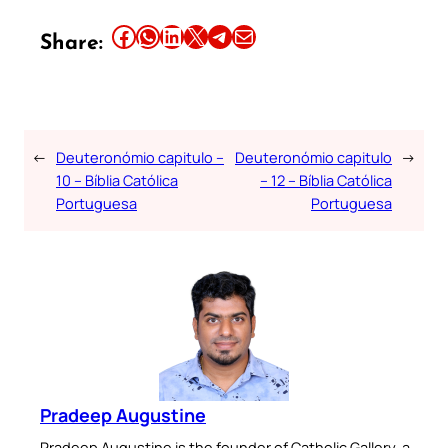
Share this article on Facebook
Share this article on WhatsApp
Share this article on LinkedIn
Share this article on X
Share this article on Telegram
Email this Article
Share:
←
Deuteronómio capitulo –
Deuteronómio capitulo
→
10 – Bíblia Católica
– 12 – Bíblia Católica
Portuguesa
Portuguesa
Pradeep Augustine
Pradeep Augustine is the founder of Catholic Gallery, a