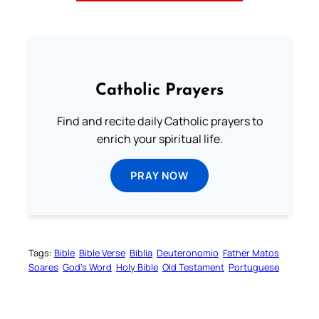
Catholic Prayers
Find and recite daily Catholic prayers to
enrich your spiritual life.
PRAY NOW
Tags:
Bible
Bible Verse
Biblia
Deuteronomio
Father Matos
Soares
God’s Word
Holy Bible
Old Testament
Portuguese