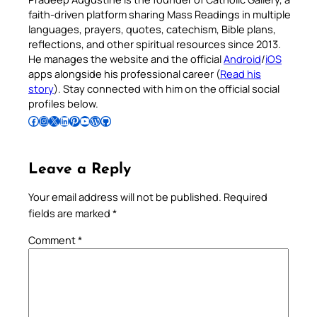
faith-driven platform sharing Mass Readings in multiple
languages, prayers, quotes, catechism, Bible plans,
reflections, and other spiritual resources since 2013.
He manages the website and the official
Android
/
iOS
apps alongside his professional career (
Read his
story
). Stay connected with him on the official social
profiles below.
Follow Pradeep on Facebook
Follow Pradeep on Instagram
Follow Pradeep on X
Follow Pradeep on LinkedIn
Follow Pradeep on Pinterest
Subscribe to Pradeep’s Youtube Channel
Follow Pradeep on WordPress
Follow Pradeep on GitHub
Leave a Reply
Your email address will not be published.
Required
fields are marked
*
Comment
*