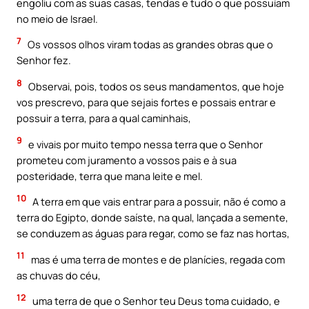
engoliu com as suas casas, tendas e tudo o que possuíam
no meio de Israel.
7
Os vossos olhos viram todas as grandes obras que o
Senhor fez.
8
Observai, pois, todos os seus mandamentos, que hoje
vos prescrevo, para que sejais fortes e possais entrar e
possuir a terra, para a qual caminhais,
9
e vivais por muito tempo nessa terra que o Senhor
prometeu com juramento a vossos pais e à sua
posteridade, terra que mana leite e mel.
10
A terra em que vais entrar para a possuir, não é como a
terra do Egipto, donde saíste, na qual, lançada a semente,
se conduzem as águas para regar, como se faz nas hortas,
11
mas é uma terra de montes e de planícies, regada com
as chuvas do céu,
12
uma terra de que o Senhor teu Deus toma cuidado, e