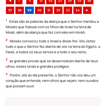
..
..
◄
1
11
21
22
23
24
25
26
27
28
29
30
31
32
33
34
►
1
Estas são as palavras da aliança que o Senhor mandou a
Moisés que fizesse com os filhos de Israel na terra de
Moab, além da aliança que fez com eles em Horeb.
2
Moisés convocou todo o Israel e disse-lhe: Vós vistes
tudo o que o Senhor fez diante de vós na terra do Egipto, a
Faraó, a todos os seus servos e a todo o seu reino,
3
as grandes provas que se desenrolaram diante de teus
olhos, esses sinais e grandes prodígios.
4
Porém, até ao dia presente, o Senhor não vos deu um
coração que entenda, nem olhos que vejam, nem ouvidos
que possam ouvir.