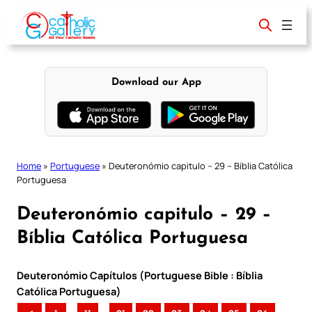
Skip
to
content
Download our App
Home
»
Portuguese
»
Deuteronómio capitulo – 29 – Bíblia Católica
Portuguesa
Deuteronómio capitulo – 29 –
Bíblia Católica Portuguesa
Deuteronómio Capítulos (Portuguese Bible : Bíblia
Católica Portuguesa)