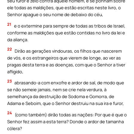
seu furor e zelo contra aquele homem, e se ponham sobre
ele todas as maldições, que estão escritas neste livro, o
Senhor apague o seu nome de debaixo do céu,
21
e o extermine para sempre de todas as tribos de Israel,
conforme as maldições que estão contidas no livro da lei e
da aliança.
22
Dirão as gerações vindouras, os filhos que nascerem
de vós, e os estrangeiros que vierem de longe, ao ver as
pragas desta terra e as doenças, com que o Senhor a tiver
afligido,
23
abrasando-a com enxofre e ardor de sal, de modo que
se não semeie jamais, nem se crie nela verdura, à
semelhança da destruição de Sodoma e Gomorra, de
Adama e Seboim, que o Senhor destruiu na sua ira e furor,
24
(como também) dirão todas as nações: Por que é que o
Senhor fez assim a esta terra? Donde o ardor de tamanha
cólera?