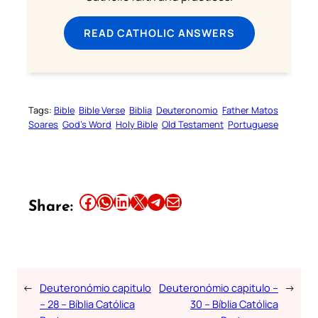
READ CATHOLIC ANSWERS
Tags:
Bible
Bible Verse
Biblia
Deuteronomio
Father Matos
Soares
God’s Word
Holy Bible
Old Testament
Portuguese
Share this article on Facebook
Share this article on WhatsApp
Share this article on LinkedIn
Share this article on X
Share this article on Telegram
Email this Article
Share:
←
Deuteronómio capitulo
Deuteronómio capitulo –
→
– 28 – Bíblia Católica
30 – Bíblia Católica