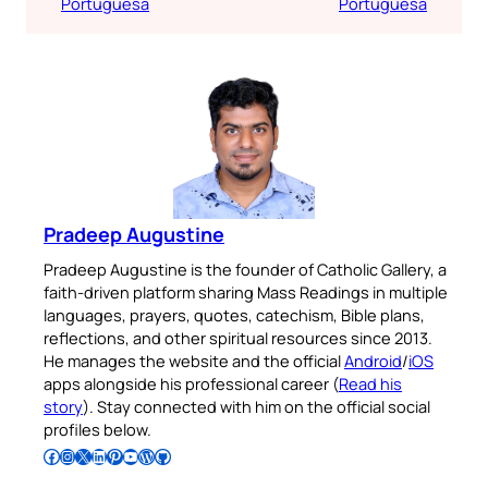
Portuguesa
Portuguesa
Pradeep Augustine
Pradeep Augustine is the founder of Catholic Gallery, a
faith-driven platform sharing Mass Readings in multiple
languages, prayers, quotes, catechism, Bible plans,
reflections, and other spiritual resources since 2013.
He manages the website and the official
Android
/
iOS
apps alongside his professional career (
Read his
story
). Stay connected with him on the official social
profiles below.
Follow Pradeep on Facebook
Follow Pradeep on Instagram
Follow Pradeep on X
Follow Pradeep on LinkedIn
Follow Pradeep on Pinterest
Subscribe to Pradeep’s Youtube Channel
Follow Pradeep on WordPress
Follow Pradeep on GitHub