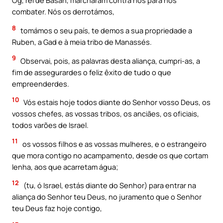
Og, rei de Basan, marcharam contra nós para nos
combater. Nós os derrotámos,
8
tomámos o seu país, te demos a sua propriedade a
Ruben, a Gad e à meia tribo de Manassés.
9
Observai, pois, as palavras desta aliança, cumpri-as, a
fim de assegurardes o feliz êxito de tudo o que
empreenderdes.
10
Vós estais hoje todos diante do Senhor vosso Deus, os
vossos chefes, as vossas tribos, os anciães, os oficiais,
todos varões de Israel.
11
os vossos filhos e as vossas mulheres, e o estrangeiro
que mora contigo no acampamento, desde os que cortam
lenha, aos que acarretam água;
12
(tu, ó Israel, estás diante do Senhor) para entrar na
aliança do Senhor teu Deus, no juramento que o Senhor
teu Deus faz hoje contigo,