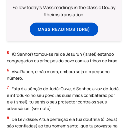
Follow today's Mass readings in the classic Douay
Rheims translation.
MASS READINGS (DRB)
5
(O Senhor) tomou-se rei de Jesurun (Israel) estando
congregados os príncipes do povo com as tribos de Israel.
6
Viva Ruben, e não morra, embora seja em pequeno
número.
7
Esta é a bênção de Judá: Ouve, ó Senhor, a voz de Judá,
e introdu-lo no seu povo: as suas mãos combaterão por
ele (Israel), tu serás o seu protector contra os seus
adversários. (ver nota)
8
De Levi disse: A tua perfeição e a tua doutrina (ó Deus)
são (confiadas) ao teu homem santo, que tu provaste na