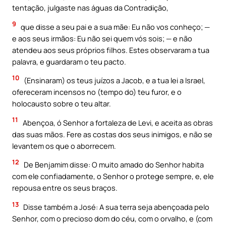
tentação, julgaste nas águas da Contradição,
9
que disse a seu pai e a sua mãe: Eu não vos conheço; —
e aos seus irmãos: Eu não sei quem vós sois; — e não
atendeu aos seus próprios filhos. Estes observaram a tua
palavra, e guardaram o teu pacto.
10
(Ensinaram) os teus juízos a Jacob, e a tua lei a Israel,
ofereceram incensos no (tempo do) teu furor, e o
holocausto sobre o teu altar.
11
Abençoa, ó Senhor a fortaleza de Levi, e aceita as obras
das suas mãos. Fere as costas dos seus inimigos, e não se
levantem os que o aborrecem.
12
De Benjamim disse: O muito amado do Senhor habita
com ele confiadamente, o Senhor o protege sempre, e, ele
repousa entre os seus braços.
13
Disse também a José: A sua terra seja abençoada pelo
Senhor, com o precioso dom do céu, com o orvalho, e (com