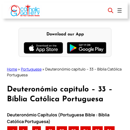
Skip
to
content
Download our App
Home
»
Portuguese
»
Deuteronómio capitulo – 33 – Bíblia Católica
Portuguesa
Deuteronómio capitulo – 33 –
Bíblia Católica Portuguesa
Deuteronómio Capítulos (Portuguese Bible : Bíblia
Católica Portuguesa)