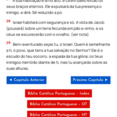
A sua habitação é lá no alto, e cá em baixo estão os
seus braços eternos. Ele expulsará da tua presença o
inimigo, e dirá: Sê reduzido a pó.
28
Israel habitará com segurança e só. A vista de Jacob
(pousará) sobre um terra fecunda em pão e vinho, e os
céus se escurecerão com o orvalho. (ver nota)
29
Bem-aventurado sejas tu, ó Israel. Quem é semelhante
a ti, ó povo, que tens a tua salvação no Senhor? Ele é o
escudo do teu socorro, a espada da tua glória; os teus
inimigos mentirão diante de ti, mas tu avançarás sobre as
suas alturas,
◄ Capítulo Anterior
Próximo Capítulo ►
Bíblia Católica Portuguesa – Index
Bíblia Católica Portuguesa – OT
Bíblia Católica Portuguesa – NT