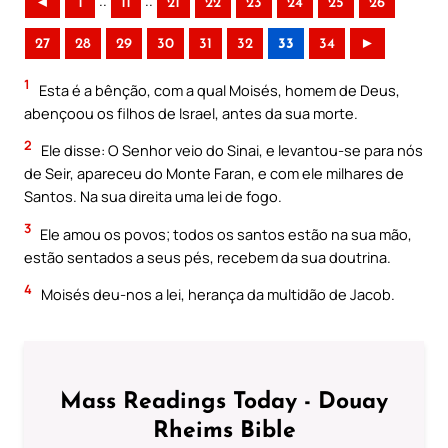
..
..
◄
1
11
21
22
23
24
25
26
27
28
29
30
31
32
33
34
►
1
Esta é a bênção, com a qual Moisés, homem de Deus,
abençoou os filhos de Israel, antes da sua morte.
2
Ele disse: O Senhor veio do Sinai, e levantou-se para nós
de Seir, apareceu do Monte Faran, e com ele milhares de
Santos. Na sua direita uma lei de fogo.
3
Ele amou os povos; todos os santos estão na sua mão,
estão sentados a seus pés, recebem da sua doutrina.
4
Moisés deu-nos a lei, herança da multidão de Jacob.
Mass Readings Today - Douay
Rheims Bible