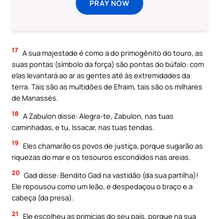
PRAY NOW
17
A sua majestade é como a do primogênito do touro, as
suas pontas (símbolo da força) são pontas do búfalo: com
elas levantará ao ar as gentes até às extremidades da
terra. Tais são as multidões de Efraim, tais são os milhares
de Manassés.
18
A Zabulon disse: Alegra-te, Zabulon, nas tuas
caminhadas, e tu, Issacar, nas tuas tendas.
19
Eles chamarão os povos de justiça, porque sugarão as
riquezas do mar e os tesouros escondidos nas areias.
20
Gad disse: Bendito Gad na vastidão (da sua partilha)!
Ele repousou como um leão, e despedaçou o braço e a
cabeça (da presa).
21
Ele escolheu as primícias do seu país, porque na sua