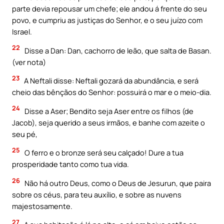
parte devia repousar um chefe; ele andou á frente do seu
povo, e cumpriu as justiças do Senhor, e o seu juízo com
Israel.
22
Disse a Dan: Dan, cachorro de leão, que salta de Basan.
(ver nota)
23
A Neftali disse: Neftali gozará da abundância, e será
cheio das bênçãos do Senhor: possuirá o mar e o meio-dia.
24
Disse a Aser; Bendito seja Aser entre os filhos (de
Jacob), seja querido a seus irmãos, e banhe com azeite o
seu pé,
25
O ferro e o bronze será seu calçado! Dure a tua
prosperidade tanto como tua vida.
26
Não há outro Deus, como o Deus de Jesurun, que paira
sobre os céus, para teu auxílio, e sobre as nuvens
majestosamente.
27