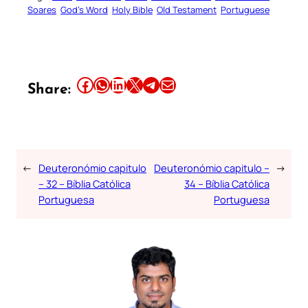
Soares
God’s Word
Holy Bible
Old Testament
Portuguese
Share this article on Facebook
Share this article on WhatsApp
Share this article on LinkedIn
Share this article on X
Share this article on Telegram
Email this Article
Share:
←
Deuteronómio capitulo
Deuteronómio capitulo –
→
– 32 – Bíblia Católica
34 – Bíblia Católica
Portuguesa
Portuguesa