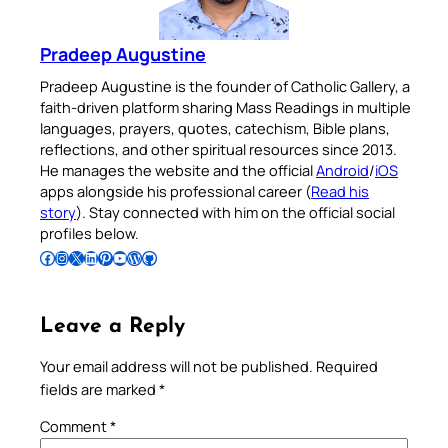
Pradeep Augustine
Pradeep Augustine is the founder of Catholic Gallery, a
faith-driven platform sharing Mass Readings in multiple
languages, prayers, quotes, catechism, Bible plans,
reflections, and other spiritual resources since 2013.
He manages the website and the official
Android
/
iOS
apps alongside his professional career (
Read his
story
). Stay connected with him on the official social
profiles below.
Follow Pradeep on Facebook
Follow Pradeep on Instagram
Follow Pradeep on X
Follow Pradeep on LinkedIn
Follow Pradeep on Pinterest
Subscribe to Pradeep’s Youtube Channel
Follow Pradeep on WordPress
Follow Pradeep on GitHub
Leave a Reply
Your email address will not be published.
Required
fields are marked
*
Comment
*