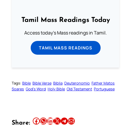
Tamil Mass Readings Today
Access today's Mass readings in Tamil.
TAMIL MASS READINGS
Tags:
Bible
Bible Verse
Biblia
Deuteronomio
Father Matos
Soares
God’s Word
Holy Bible
Old Testament
Portuguese
Share this article on Facebook
Share this article on WhatsApp
Share this article on LinkedIn
Share this article on X
Share this article on Telegram
Email this Article
Share: