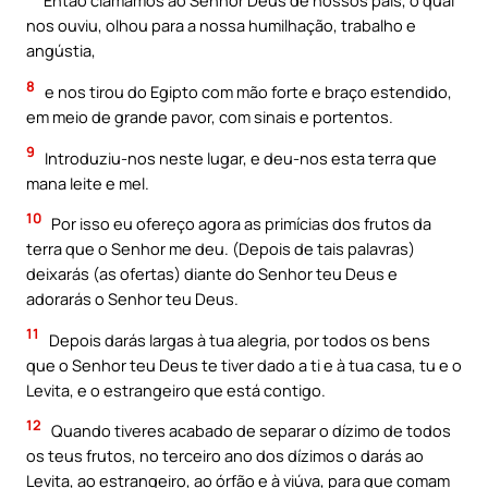
Então clamámos ao Senhor Deus de nossos pais, o qual
nos ouviu, olhou para a nossa humilhação, trabalho e
angústia,
8
e nos tirou do Egipto com mão forte e braço estendido,
em meio de grande pavor, com sinais e portentos.
9
Introduziu-nos neste lugar, e deu-nos esta terra que
mana Ieite e mel.
10
Por isso eu ofereço agora as primícias dos frutos da
terra que o Senhor me deu. (Depois de tais palavras)
deixarás (as ofertas) diante do Senhor teu Deus e
adorarás o Senhor teu Deus.
11
Depois darás largas à tua alegria, por todos os bens
que o Senhor teu Deus te tiver dado a ti e à tua casa, tu e o
Levita, e o estrangeiro que está contigo.
12
Quando tiveres acabado de separar o dízimo de todos
os teus frutos, no terceiro ano dos dízimos o darás ao
Levita, ao estrangeiro, ao órfão e à viúva, para que comam