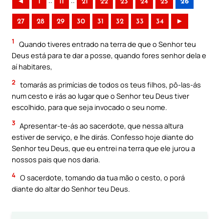
..
..
◄
1
11
21
22
23
24
25
26
27
28
29
30
31
32
33
34
►
1
Quando tiveres entrado na terra de que o Senhor teu
Deus está para te dar a posse, quando fores senhor dela e
aí habitares,
2
tomarás as primícias de todos os teus filhos, pô-las-ás
num cesto e irás ao lugar que o Senhor teu Deus tiver
escolhido, para que seja invocado o seu nome.
3
Apresentar-te-ás ao sacerdote, que nessa altura
estiver de serviço, e lhe dirás. Confesso hoje diante do
Senhor teu Deus, que eu entrei na terra que ele jurou a
nossos pais que nos daria.
4
O sacerdote, tomando da tua mão o cesto, o porá
diante do altar do Senhor teu Deus.