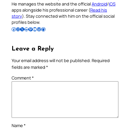
He manages the website and the official
Android
/
iOS
apps alongside his professional career (
Read his
story
). Stay connected with him on the official social
profiles below.
Follow Pradeep on Facebook
Follow Pradeep on Instagram
Follow Pradeep on X
Follow Pradeep on LinkedIn
Follow Pradeep on Pinterest
Subscribe to Pradeep’s Youtube Channel
Follow Pradeep on WordPress
Follow Pradeep on GitHub
Leave a Reply
Your email address will not be published.
Required
fields are marked
*
Comment
*
Name
*