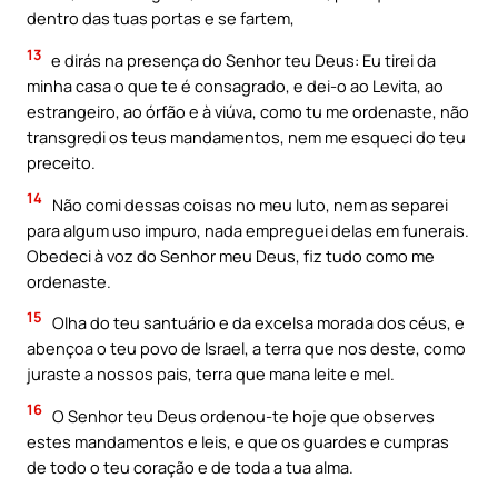
dentro das tuas portas e se fartem,
13
e dirás na presença do Senhor teu Deus: Eu tirei da
minha casa o que te é consagrado, e dei-o ao Levita, ao
estrangeiro, ao órfão e à viúva, como tu me ordenaste, não
transgredi os teus mandamentos, nem me esqueci do teu
preceito.
14
Não comi dessas coisas no meu luto, nem as separei
para algum uso impuro, nada empreguei delas em funerais.
Obedeci à voz do Senhor meu Deus, fiz tudo como me
ordenaste.
15
Olha do teu santuário e da excelsa morada dos céus, e
abençoa o teu povo de Israel, a terra que nos deste, como
juraste a nossos pais, terra que mana leite e mel.
16
O Senhor teu Deus ordenou-te hoje que observes
estes mandamentos e leis, e que os guardes e cumpras
de todo o teu coração e de toda a tua alma.