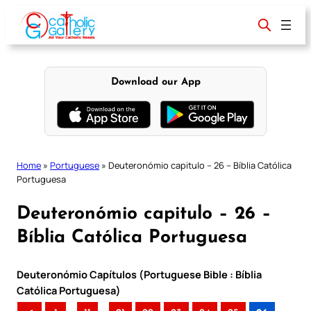
Skip
to
content
Download our App
Home
»
Portuguese
»
Deuteronómio capitulo – 26 – Bíblia Católica
Portuguesa
Deuteronómio capitulo – 26 –
Bíblia Católica Portuguesa
Deuteronómio Capítulos (Portuguese Bible : Bíblia
Católica Portuguesa)