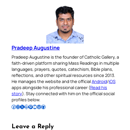
Pradeep Augustine
Pradeep Augustine is the founder of Catholic Gallery, a
faith-driven platform sharing Mass Readings in multiple
languages, prayers, quotes, catechism, Bible plans,
reflections, and other spiritual resources since 2013.
He manages the website and the official
Android
/
iOS
apps alongside his professional career (
Read his
story
). Stay connected with him on the official social
profiles below.
Follow Pradeep on Facebook
Follow Pradeep on Instagram
Follow Pradeep on X
Follow Pradeep on LinkedIn
Follow Pradeep on Pinterest
Subscribe to Pradeep’s Youtube Channel
Follow Pradeep on WordPress
Follow Pradeep on GitHub
Leave a Reply