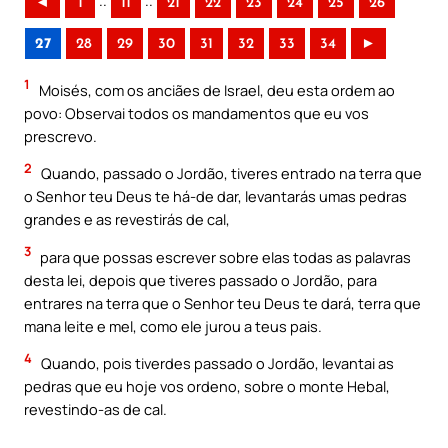
..
..
◄
1
11
21
22
23
24
25
26
27
28
29
30
31
32
33
34
►
1
Moisés, com os anciães de Israel, deu esta ordem ao
povo: Observai todos os mandamentos que eu vos
prescrevo.
2
Quando, passado o Jordão, tiveres entrado na terra que
o Senhor teu Deus te há-de dar, levantarás umas pedras
grandes e as revestirás de cal,
3
para que possas escrever sobre elas todas as palavras
desta lei, depois que tiveres passado o Jordão, para
entrares na terra que o Senhor teu Deus te dará, terra que
mana leite e mel, como ele jurou a teus pais.
4
Quando, pois tiverdes passado o Jordão, levantai as
pedras que eu hoje vos ordeno, sobre o monte Hebal,
revestindo-as de cal.