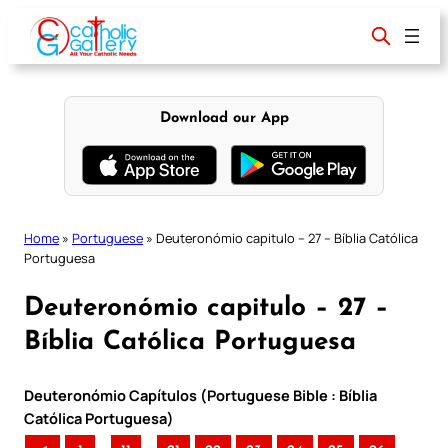
Skip
to
content
Download our App
Home
»
Portuguese
»
Deuteronómio capitulo – 27 – Bíblia Católica
Portuguesa
Deuteronómio capitulo – 27 –
Bíblia Católica Portuguesa
Deuteronómio Capítulos (Portuguese Bible : Bíblia
Católica Portuguesa)