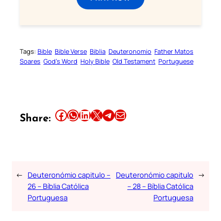
Tags:
Bible
Bible Verse
Biblia
Deuteronomio
Father Matos
Soares
God’s Word
Holy Bible
Old Testament
Portuguese
Share this article on Facebook
Share this article on WhatsApp
Share this article on LinkedIn
Share this article on X
Share this article on Telegram
Email this Article
Share:
←
Deuteronómio capitulo –
Deuteronómio capitulo
→
26 – Bíblia Católica
– 28 – Bíblia Católica
Portuguesa
Portuguesa