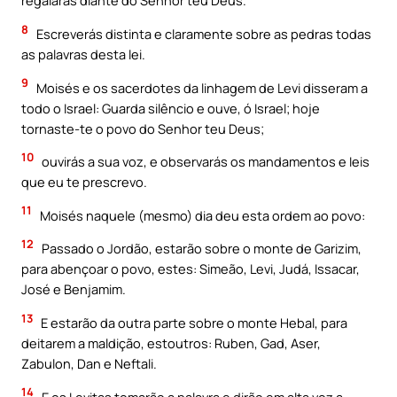
regalarás diante do Senhor teu Deus.
8
Escreverás distinta e claramente sobre as pedras todas
as palavras desta lei.
9
Moisés e os sacerdotes da linhagem de Levi disseram a
todo o Israel: Guarda silêncio e ouve, ó Israel; hoje
tornaste-te o povo do Senhor teu Deus;
10
ouvirás a sua voz, e observarás os mandamentos e Ieis
que eu te prescrevo.
11
Moisés naquele (mesmo) dia deu esta ordem ao povo:
12
Passado o Jordão, estarão sobre o monte de Garizim,
para abençoar o povo, estes: Simeão, Levi, Judá, Issacar,
José e Benjamim.
13
E estarão da outra parte sobre o monte Hebal, para
deitarem a maldição, estoutros: Ruben, Gad, Aser,
Zabulon, Dan e Neftali.
14
E os Levitas tomarão a palavra e dirão em alta voz a